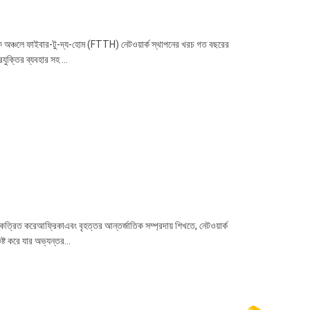
িফিক অঞ্চলে ফাইবার-টু-দ্য-হোম (FTTH) নেটওয়ার্ক স্থাপনের খরচ গত বছরের
যুক্তির ব্যবহার সহ ...
একত্রিত করেআফ্রিকাএবং বৃহত্তর আন্তর্জাতিক সম্প্রদায় শিখতে, নেটওয়ার্ক
্ট করে যার অভ্যন্তর...