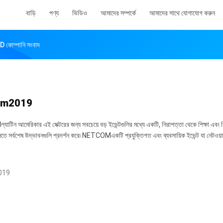
বাড়ি
পণ্য
ভিডিও
আমাদের সম্পর্কে
আমাদের সাথে যোগাযোগ করুন
ম্পানি সংবাদ
om2019
িন আমেরিকার এই সেক্টরের জন্য সবচেয়ে বড় ইভেন্টগুলির মধ্যে একটি, নিরাপত্তা থেকে শিক্ষা এবং বি
ুলিতে সর্বশেষ উদ্ভাবনগুলি প্রদর্শন করে৷ NETCOMএকটি প্রযুক্তিগত এবং ব্যবসায়িক ইভেন্ট যা নেটওয়ার
019