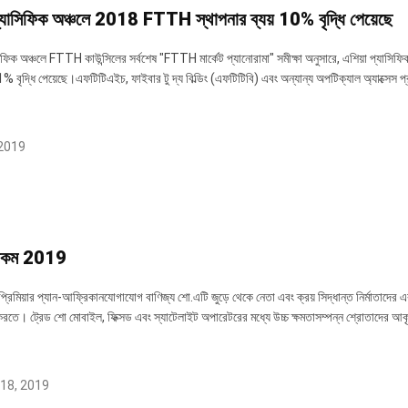
প্যাসিফিক অঞ্চলে 2018 FTTH স্থাপনার ব্যয় 10% বৃদ্ধি পেয়েছে
সিফিক অঞ্চলে FTTH কাউন্সিলের সর্বশেষ "FTTH মার্কেট প্যানোরামা" সমীক্ষা অনুসারে, এশিয়া প্যাস
% বৃদ্ধি পেয়েছে।এফটিটিএইচ, ফাইবার টু দ্য বিল্ডিং (এফটিটিবি) এবং অন্যান্য অপটিক্যাল অ্যাক্সেস প্র
2019
াকম 2019
রিমিয়ার প্যান-আফ্রিকানযোগাযোগ বাণিজ্য শো.এটি জুড়ে থেকে নেতা এবং ক্রয় সিদ্ধান্ত নির্মাতাদের 
করতে। ট্রেড শো মোবাইল, ফিক্সড এবং স্যাটেলাইট অপারেটরের মধ্যে উচ্চ ক্ষমতাসম্পন্ন শ্রোতাদের আকৃষ
18, 2019