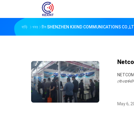
বাড়ি
খবর
চীন SHENZHEN KXIND COMMUNICATIONS CO.,LTD কো
Netc
NETCOMল্যাট
নেটওয়ার্কগ
May 6, 2