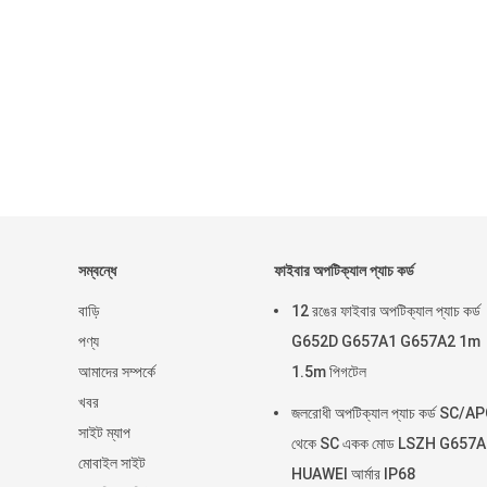
সম্বন্ধে
ফাইবার অপটিক্যাল প্যাচ কর্ড
বাড়ি
12 রঙের ফাইবার অপটিক্যাল প্যাচ কর্ড
পণ্য
G652D G657A1 G657A2 1m
আমাদের সম্পর্কে
1.5m পিগটেল
খবর
জলরোধী অপটিক্যাল প্যাচ কর্ড SC/A
সাইট ম্যাপ
থেকে SC একক মোড LSZH G657
মোবাইল সাইট
HUAWEI আর্মার IP68