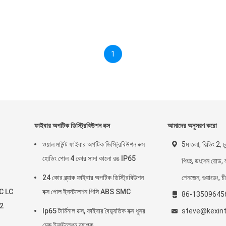
1
ফাইবার অপটিক ডিস্ট্রিবিউশন বক্স
আমাদের অনুসরণ করো
ওয়াল মাউন্ট ফাইবার অপটিক ডিস্ট্রিবিউশন বক্স
5ম তলা, বিল্ডিং 2, চু
হোডিং পোল 4 কোর সাদা কালো রঙ IP65
পিংহু, ডংশেন রোড, 
24 কোর ব্ল্যাক ফাইবার অপটিক ডিস্ট্রিবিউশন
শেনজেন, গুয়াংডং, চ
PC LC
বক্স পোল ইনস্টলেশন পিসি ABS SMC
86-13509645
A2
Ip65 টার্মিনাল বক্স, ফাইবার বৈদ্যুতিক বক্স ধূসর
steve@kexin
মেরু ইনস্টলেশন ব্যাপক