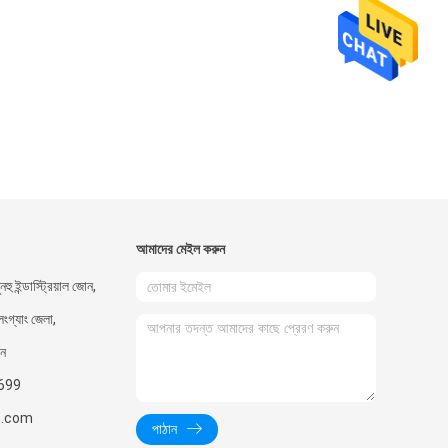
আমাদের মেইল ​​করুন
নহু ইন্ডাস্ট্রিয়াল জোন,
লংগ্যাং জেলা,
ীন
699
t.com
পাঠান