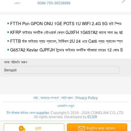
ফোন :
0086-755-36528999
FTTH Pon GPON ONU 1GE POTS 1U WIFI 2.4G 5G হাই স্পিড নেটওয়ার্
KFRP ফাইবার অপটিক নেটওয়ার্ক কেবল GJXFH 1G657A2 কালো সাদা রঙ মাল্টি সা
FTTB র্যাক ফাইবার প্যাচ প্যানেল, টার্মিনাল 2U 24 ওয়ে Cat6 প্যাচ প্যানেল স্প্লাইস ট্
G657A2 Kevlar GJPFJH ইন্ডোর ফাইবার অপটিক সাঁজোয়া তারের 12 কোর SM 6B
আউটডোর স্ব-ঘোষিত ফাইবার অপটিক সাঁজোয়া তারের GJYXCH 2B6 G657A2
ভাষা পরিবর্তন করুন
ইথারনেট 4 গিগাবিট GEPON ONU 1 USB 4GE 2POTS WIFI CATV সমর্থন IPv4 
Bengali
পাওয়ার 4GE GEPON ONU ম্যাচ OLT Huawei Fiberhome ZTE হোয়াইট 
একক মোড দ্রুত সংযোগকারী SC AP 0.9 2.0 3.0 SM 55 60mm সন্নিবেশ 0.3dB
ব্লু এলসি টাইপ ফাইবার অপটিক কুইক কানেক্টর, অপটিক্যাল ক্যাবল জয়নার এফটিটিএইচ
বাড়ি
|
আমাদের সম্পর্কে
|
সাইট ম্যাপ
|
Privacy Policy
3.0×6.2 ফাইবার অপটিক সাঁজোয়া কেবল 4 কোর অ্যান্টি টুইস্টিং GJYXCHN 4B6 
ডেস্কটপ দেখুন
GYTC8A আউটডোর ফাইবার অপটিক সাঁজোয়া তারের ইস্পাত ওয়্যার সেল্ফ সাসটেইনমেন
চীন সাঁজোয়া ফাইবার কেবল supplier.
Copyright © 2019 - 2026 COMELINK CO.,LTD.
All rights reserved. Developed by
ECER
বেয়ার এফসি থেকে এসটি ফাইবার অপটিক অ্যাডাপ্টার ইমপ্লেক্স ব্লু পিগটেল টেস্টিং নির্ভরযোগ
ফাইবার অপটিক তারের বন্ধ উচ্চ গুণমান FOSC OPGW জন্য ধাতব জয়েন্ট বক্স
চ্যাট
উদ্ধৃতির জন্য আবেদন