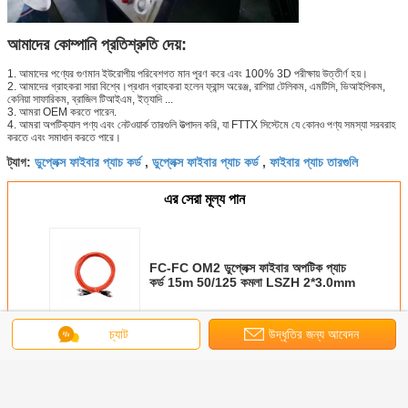
আমাদের কোম্পানি প্রতিশ্রুতি দেয়:
1. আমাদের পণ্যের গুণমান ইউরোপীয় পরিবেশগত মান পূরণ করে এবং 100% 3D পরীক্ষায় উত্তীর্ণ হয়।
2. আমাদের গ্রাহকরা সারা বিশ্বে।প্রধান গ্রাহকরা হলেন ফ্রান্স অরেঞ্জ, রাশিয়া টেলিকম, এমটিসি, ভিআইপিকম,
কেনিয়া সাফারিকম, ব্রাজিল টিআইএম, ইত্যাদি ...
3. আমরা OEM করতে পারেন.
4. আমরা অপটিক্যাল পণ্য এবং নেটওয়ার্ক তারগুলি উত্পাদন করি, যা FTTX সিস্টেমে যে কোনও পণ্য সমস্যা সরবরাহ
করতে এবং সমাধান করতে পারে।
ডুপ্লেক্স ফাইবার প্যাচ কর্ড
ডুপ্লেক্স ফাইবার প্যাচ কর্ড
ফাইবার প্যাচ তারগুলি
ট্যাগ:
,
,
এর সেরা মূল্য পান
FC-FC OM2 ডুপ্লেক্স ফাইবার অপটিক প্যাচ
কর্ড 15m 50/125 কমলা LSZH 2*3.0mm
চ্যাট
উদ্ধৃতির জন্য আবেদন
চালিয়ে
ফাইবার অপটিক্যাল প্যাচ কর্ড
অধিক