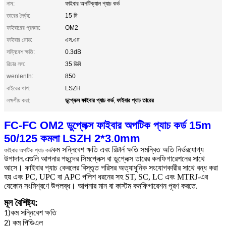
নাম:
ফাইবার অপটিক্যাল প্যাচ কর্ড
তারের দৈর্ঘ্য:
15 মি
ফাইবারের প্রকার:
OM2
ফাইবার মোড:
এস.এম
সন্নিবেশ ক্ষতি:
0.3dB
রিচার লস:
35 ডিবি
wenlenth:
850
বাইরের খাপ:
LSZH
ডুপ্লেক্স ফাইবার প্যাচ কর্ড
ফাইবার প্যাচ তারের
লক্ষণীয় করা:
,
FC-FC OM2 ডুপ্লেক্স ফাইবার অপটিক প্যাচ কর্ড 15m
50/125 কমলা LSZH 2*3.0mm
কম সন্নিবেশ ক্ষতি এবং রিটার্ন ক্ষতি সমন্বিত অতি নির্ভরযোগ্য
ফাইবার অপটিক প্যাচ কর্ড
উপাদান.এগুলি আপনার পছন্দের সিমপ্লেক্স বা ডুপ্লেক্স তারের কনফিগারেশনের সাথে
আসে। ফাইবার প্যাচ কেবলের বিস্তৃত পরিসর অত্যাধুনিক সংযোগকারীর সাথে বন্ধ করা
হয় এবং PC, UPC বা APC পলিশ ধরনের সহ ST, SC, LC এবং MTRJ-এর
যেকোন সংমিশ্রণে উপলব্ধ। আপনার মান বা কাস্টম কনফিগারেশন পূরণ করতে.
মূল বৈশিষ্ট্য:
1)
কম সন্নিবেশ ক্ষতি
2) কম পিডিএল