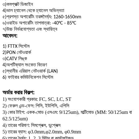
৩)
কমপ্যাক্ট ডিজাইন
4)
ভাল চ্যানেল থেকে চ্যানেল অভিন্নতা
৫)
প্রশস্ত অপারেটিং তরঙ্গদৈর্ঘ্য: 1260-1650nm
৬)
ওয়াইড অপারেটিং তাপমাত্রা: -40°C - 85°C
৭)
উচ্চ নির্ভরযোগ্যতা এবং স্থায়িত্ব
আবেদন
:
1) FTTX সিস্টেম
2)
PON নেটওয়ার্ক
৩)
CATV লিঙ্ক
4)
অপটিক্যাল সংকেত বিতরণ
৫)
স্থানীয় এরিয়াল নেটওয়ার্ক (LAN)
6) ফাইবার কমিউনিকেশন সিস্টেম
অর্ডার করার বিকল্প:
1) সংযোগকারী প্রকার: FC, SC, LC, ST
2) ফেরুল এন্ড-ফেস: পিসি, ইউপিসি, এপিসি
3) কোর টাইপ: একক-মোড (এসএম: 9/125um), মাল্টিমোড (MM: 50/125um বা
62.5/125um)
4) তারের পরিমাণ: সিমপ্লেক্স, ডুপ্লেক্স
5) তারের ব্যাস: φ3.0mm,φ2.0mm, φ0.9mm
6) তারের দৈর্ঘ্য: 1, 2, 3 মিটার বা কাস্টমাইজড