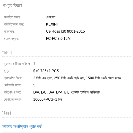
পণ্যের বিবরণ
উৎপত্তি স্থল:
শেনজেন
পরিচিতিমুলক নাম:
KEXINT
সাক্ষ্যদান:
Ce Ross IS0 9001-2015
মডেল নম্বার:
FC-FC 3.0 15M
প্রদান
ন্যূনতম চাহিদার পরিমাণ:
1
মূল্য:
$+0.735+1 PCS
প্যাকেজিং বিবরণ:
2 পিসি এক ব্যাগ, 250 পিসি একটি ছোট বাক্স, 1500 পিসি একটি শক্ত কাগজ
ডেলিভারি সময়:
5
পরিশোধের শর্ত:
D/A, L/C, D/A, D/P, T/T, ওয়েস্টার্ন ইউনিয়ন, মানিগ্রাম
যোগানের ক্ষমতা:
10000+PCS+1 দিন
বিবরণ
ফাইবার অপটিক্যাল প্যাচ কর্ড