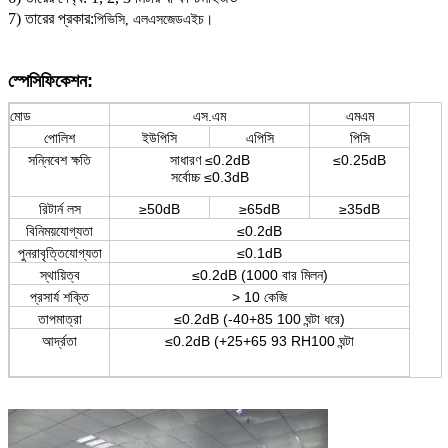
7) তারের প্রকার:
পিভিসি, এলএসজেডএইচ।
স্পেসিফিকেশন
:
মোড
এস.এম
এমএম
পোলিশ
ইউপিসি
এপিসি
পিসি
সন্নিবেশ ক্ষতি
সাধারণ ≤0.2dB
≤0.25dB
সর্বোচ্চ ≤0.3dB
রিটার্ন লস
≥50dB
≥65dB
≥35dB
বিনিময়যোগ্যতা
≤0.2dB
পুনরাবৃত্তিযোগ্যতা
≤0.1dB
স্থায়িত্ব
≤0.2dB (1000 বার মিলন)
প্রসার্য শক্তি
> 10 কেজি
তাপমাত্রা
≤0.2dB (-40+85 100 ঘন্টা ধরে)
আর্দ্রতা
≤0.2dB (+25+65 93 RH100 ঘন্টা