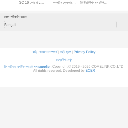
শন বক্স KXT-
SC 16 কোর বা LC
স্প্লাইস ক্লোজার
ডিস্ট্রিবিউশন বক্স টেলিকম
স্প্লাইস ক
16 কোর
32 কোর অ্যাডাপ্টার
ডিস্ট্রিবিউশন ক্যাবিনেট
কমিউনিকেশন
ডিস্ট্রিবিউশন জ
68 জলরোধী
ওয়াল পোল মা
লো
হয়েছ
ভাষা পরিবর্তন করুন
Bengali
বাড়ি
|
আমাদের সম্পর্কে
|
সাইট ম্যাপ
|
Privacy Policy
ডেস্কটপ দেখুন
চীন ফাইবার অপটিক সংযোগ বক্স supplier.
Copyright © 2019 - 2026 COMELINK CO.,LTD.
All rights reserved. Developed by
ECER