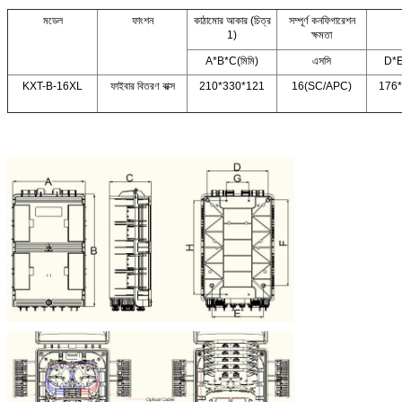
মডেল
ফাংশন
কাঠামোর আকার (চিত্র
সম্পূর্ণ কনফিগারেশন
1)
ক্ষমতা
A*B*C(মিমি)
এসসি
D*E
KXT-B-16XL
ফাইবার বিতরণ বাক্স
210*330*121
16(SC/APC)
176