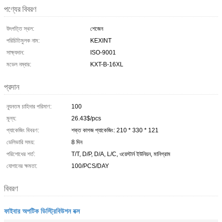
পণ্যের বিবরণ
উৎপত্তি স্থল:
শেজেন
পরিচিতিমুলক নাম:
KEXINT
সাক্ষ্যদান:
ISO-9001
মডেল নম্বার:
KXT-B-16XL
প্রদান
ন্যূনতম চাহিদার পরিমাণ:
100
মূল্য:
26.43$/pcs
প্যাকেজিং বিবরণ:
শক্ত কাগজ প্যাকেজিং: 210 * 330 * 121
ডেলিভারি সময়:
8 দিন
পরিশোধের শর্ত:
T/T, D/P, D/A, L/C, ওয়েস্টার্ন ইউনিয়ন, মানিগ্রাম
যোগানের ক্ষমতা:
100/PCS/DAY
বিবরণ
ফাইবার অপটিক ডিস্ট্রিবিউশন বক্স