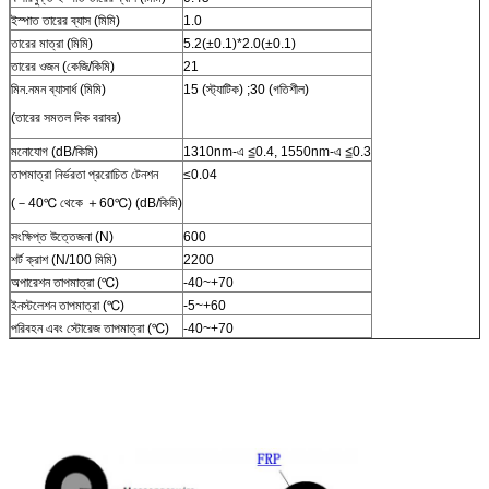
ইস্পাত তারের ব্যাস (মিমি)
1.0
তারের মাত্রা (মিমি)
5.2(±0.1)*2.0(±0.1)
তারের ওজন (কেজি/কিমি)
21
মিন.নমন ব্যাসার্ধ (মিমি)
15 (স্ট্যাটিক) ;30 (গতিশীল)
(তারের সমতল দিক বরাবর)
মনোযোগ (dB/কিমি)
1310nm-এ ≦0.4, 1550nm-এ ≦0.3
তাপমাত্রা নির্ভরতা প্ররোচিত টেনশন
≤0.04
(－40℃ থেকে ＋60℃) (dB/কিমি)
সংক্ষিপ্ত উত্তেজনা (N)
600
শর্ট ক্রাশ (N/100 মিমি)
2200
অপারেশন তাপমাত্রা (℃)
-40~+70
ইনস্টলেশন তাপমাত্রা (℃)
-5~+60
পরিবহন এবং স্টোরেজ তাপমাত্রা (℃)
-40~+70