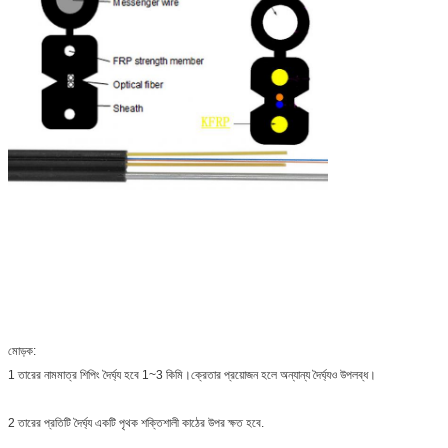
মোড়ক:
1 তারের নামমাত্র শিপিং দৈর্ঘ্য হবে 1~3 কিমি।ক্রেতার প্রয়োজন হলে অন্যান্য দৈর্ঘ্যও উপলব্ধ।
2 তারের প্রতিটি দৈর্ঘ্য একটি পৃথক শক্তিশালী কাঠের উপর ক্ষত হবে.