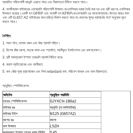
প্রবাহিত শক্তিশালী কারেন্ট এড়াতে পারে এবং নিরাপত্তা নিশ্চিত করতে পারে।
4. অপটিক্যাল ফাইবারের এফআরপি শক্তিশালী উপাদান কেএফপিআর দ্বারা তৈরি করা হয় এবং দুটি ধরণের এফপিআর
উপকরণ রয়েছে।একটি হল GFRP এবং অন্যটি হল KFRP৷কেএফআরপি এর নমনযোগ্যতার ক্ষেত্রে আরও ভাল
এবং এটি G.657.A2 ফাইবারের নমন চরিত্র বিকাশ করতে পারে যা কেবলের ক্ষুদ্র ব্যাসার্ধের শর্তে অনুরোধ পূরণ
করতে পারে।
বৈশিষ্ট্য:
1. সরল গঠন, হালকা ওজন এবং উচ্চ প্রসার্য শক্তি।
2. বিশেষ খাঁজ নকশা, সহজে ফালা এবং স্প্লাইস, সরলীকৃত ইনস্টলেশন এবং রক্ষণাবেক্ষণ।
3. দুটি সমান্তরাল ইস্পাত তারগুলি প্রসার্য নিশ্চিত করে৷
4. ক্রাশ প্রতিরোধের এবং নমনীয়তা.
5. কম ধোঁয়া শূন্য হ্যালোজেন এবং শিখা retardant খাপ, পরিবেশ বান্ধব এবং ভাল নিরাপত্তা.
প্রযুক্তি স্পেসিফিকেশন
আইটেম
প্রযুক্তি পরামিতি
তারের স্পেসিফিকেশন
GJYXCH-1B6a2
ফাইবার রঙ
প্রকৃতি (বা কাস্টমাইজ)
ফাইবার টাইপ
9/125 (G657A2)
খাপের রঙ
কালো
খাপ উপাদান
LSZH
কপারযুক্ত ইস্পাত তারের ব্যাস (মিমি)
0.45