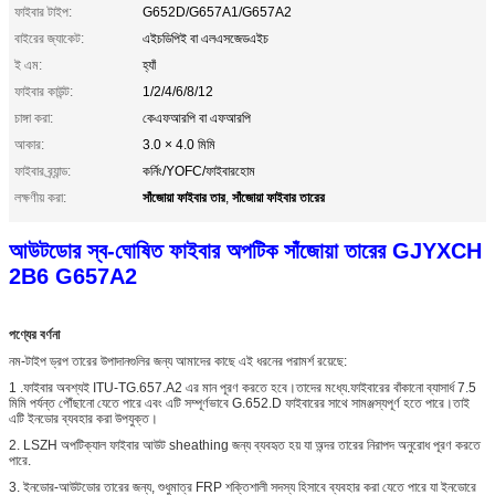
ফাইবার টাইপ:
G652D/G657A1/G657A2
বাইরের জ্যাকেট:
এইচডিপিই বা এলএসজেডএইচ
ই এম:
হ্যাঁ
ফাইবার কাউন্ট:
1/2/4/6/8/12
চাঙ্গা করা:
কেএফআরপি বা এফআরপি
আকার:
3.0 × 4.0 মিমি
ফাইবার ব্র্যান্ড:
কর্নিং/YOFC/ফাইবারহোম
সাঁজোয়া ফাইবার তার
সাঁজোয়া ফাইবার তারের
লক্ষণীয় করা:
,
আউটডোর স্ব-ঘোষিত ফাইবার অপটিক সাঁজোয়া তারের GJYXCH
2B6 G657A2
পণ্যের বর্ণনা
নম-টাইপ ড্রপ তারের উপাদানগুলির জন্য আমাদের কাছে এই ধরনের পরামর্শ রয়েছে:
1 .ফাইবার অবশ্যই ITU-TG.657.A2 এর মান পূরণ করতে হবে।তাদের মধ্যে.ফাইবারের বাঁকানো ব্যাসার্ধ 7.5
মিমি পর্যন্ত পৌঁছানো যেতে পারে এবং এটি সম্পূর্ণভাবে G.652.D ফাইবারের সাথে সামঞ্জস্যপূর্ণ হতে পারে।তাই
এটি ইনডোর ব্যবহার করা উপযুক্ত।
2. LSZH অপটিক্যাল ফাইবার আউট sheathing জন্য ব্যবহৃত হয় যা অন্দর তারের নিরাপদ অনুরোধ পূরণ করতে
পারে.
3. ইনডোর-আউটডোর তারের জন্য, শুধুমাত্র FRP শক্তিশালী সদস্য হিসাবে ব্যবহার করা যেতে পারে যা ইনডোরে