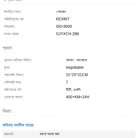
উৎপত্তি স্থল:
শেনজেন
পরিচিতিমুলক নাম:
KEXINT
সাক্ষ্যদান:
ISO-9000
মডেল নম্বার:
GJYXCH-2B6
প্রদান
ন্যূনতম চাহিদার পরিমাণ:
আলাপ - আলোচনা
মূল্য:
negotiable
প্যাকেজিং বিবরণ:
31*25*31CM
ডেলিভারি সময়:
7
পরিশোধের শর্ত:
টি/টি, এল/সি
যোগানের ক্ষমতা:
400+KM+24H
বিবরণ
ফাইবার অপটিক তারের
জ্যাকেট:
কালো অথবা সাদা