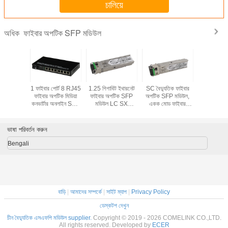
চালিয়ে
ফাইবার অপটিক SFP মডিউল
অধিক
 4 পোর্ট
1 ফাইবার পোর্ট 8 RJ45
1.25 গিগাবিট ইথারনেট
SC বৈদ্যুতিক ফাইবার
10M 100M
FP ফাইবার
ফাইবার অপটিক মিডিয়া
ফাইবার অপটিক SFP
অপটিক SFP মডিউল,
মাল্টিমোড ফাই
সসিভার মডিউল
কনভার্টার অনলাইন SFP
মডিউল LC SX
একক মোড ফাইবার
1 পোর্ট মিডিয়া
টা বাফার
মডিউল 1000Mbps
ট্রান্সসিভার 1 জোড়া লট
অপটিক ট্রান্সসিভার
সুইচ সিরিজ
6K
1.25G
20km T1550
R1310nm
ভাষা পরিবর্তন করুন
Bengali
বাড়ি
|
আমাদের সম্পর্কে
|
সাইট ম্যাপ
|
Privacy Policy
ডেস্কটপ দেখুন
চীন বৈদ্যুতিক এসএফপি মডিউল supplier.
Copyright © 2019 - 2026 COMELINK CO.,LTD.
All rights reserved. Developed by
ECER