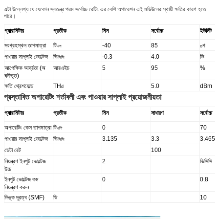
এটা উল্লেখ্য যে যেকোন স্বতন্ত্র পরম সর্বোচ্চ রেটিং এর বেশি অপারেশন এই মডিউলের স্থায়ী ক্ষতির কারণ হতে
পারে।
প্যারামিটার
প্রতীক
মিন
সর্বোচ্চ
ইউনিট
সংগ্রহস্থল তাপমাত্রা
টি
-40
85
গ
এস
o
পাওয়ার সাপ্লাই ভোল্টেজ
ভি
-0.3
4.0
ভি
সিসি
আপেক্ষিক আর্দ্রতা (অ
আরএইচ
5
95
%
ঘনীভূত)
ক্ষতি থ্রেশহোল্ড
TH
5.0
dBm
d
প্রস্তাবিত অপারেটিং শর্তাবলী এবং পাওয়ার সাপ্লাই প্রয়োজনীয়তা
প্যারামিটার
প্রতীক
মিন
সাধারণ
সর্বোচ্চ
অপারেটিং কেস তাপমাত্রা
টি
0
70
ওপি
পাওয়ার সাপ্লাই ভোল্টেজ
ভি
3.135
3.3
3.465
সিসি
ডেটা রেট
100
নিয়ন্ত্রণ ইনপুট ভোল্টেজ
2
ভিসিসি
উচ্চ
ইনপুট ভোল্টেজ কম
0
0.8
নিয়ন্ত্রণ করুন
লিঙ্ক দূরত্ব (SMF)
ডি
10