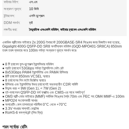
ফাইবার টাইপ:
এস.এম
সংক্রমণ দূরত্ব:
10 কিমি
ইন্টারফেস:
এলসি ডুপ্লেক্স
DDM সমর্থন:
হ্যাঁ
বৈদ্যুতিক এসএফপি মডিউল
ফাইবার চ্যানেল এসএফপি মডিউল
লক্ষণীয় করা:
,
একাধিক মাল্টিমোড ফাইবারে 2x 200G ইথারনেট 200GBASE-SR4 লিঙ্কের জন্য ডিজাইন করা হয়েছে,
Gigalight 400G QSFP-DD SR8 অপটিক্যাল মডিউল (GQD-MPO401-SR8CA) 850nm
তরঙ্গ তরঙ্গ ব্যবহার করে 100m পর্যন্ত সংক্রমণ দূরত্ব সমর্থন করে৷
● 8 টি চ্যানেল ফুল-ডুপ্লেক্স ট্রান্সসিভার মডিউল
● প্রতি চ্যানেলে 53Gbps পর্যন্ত ট্রান্সমিশন ডেটা রেট
● 8x53Gbps PAM4 ট্রান্সমিটার এবং PAM4 রিসিভার
● 8টি চ্যানেল 850nm VCSEL অ্যারে
● 8 চ্যানেলের পিন ফটো ডিটেক্টর অ্যারে
● রিসিভার এবং ট্রান্সমিটার উভয় চ্যানেলেই অভ্যন্তরীণ CDR সার্কিট
● বিদ্যুৎ খরচ < 9W (Gen 1), < 7W (Gen 2)
● হট-প্লাগেবল QSFP-DD ফর্ম ফ্যাক্টর এবং CMIS-এর সাথে সঙ্গতিপূর্ণ
● OM3 মাল্টি-মোড ফাইবারে (MMF) সর্বাধিক লিঙ্কের দৈর্ঘ্য 70m এবং FEC সহ OM4 MMF-এ 100m
● MPO24 সংযোগকারী আধার
● অপারেটিং কেস তাপমাত্রা পরিসীমা 0°C থেকে +70°C
● 3.3V পাওয়ার সাপ্লাই ভোল্টেজ
● RoHS-6 কমপ্লায়েন্ট (লিড ফ্রি)
পরম সর্বোচ্চ রেটিং