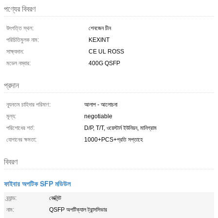
পণ্যের বিবরণ
উৎপত্তি স্থল:
শেনজেন চীন
পরিচিতিমুলক নাম:
KEXINT
সাক্ষ্যদান:
CE UL ROSS
মডেল নম্বার:
400G QSFP
প্রদান
ন্যূনতম চাহিদার পরিমাণ:
আলাপ - আলোচনা
মূল্য:
negotiable
পরিশোধের শর্ত:
D/P, T/T, ওয়েস্টার্ন ইউনিয়ন, মানিগ্রাম
যোগানের ক্ষমতা:
1000+PCS+প্রতি সপ্তাহে
বিবরণ
ফাইবার অপটিক SFP মডিউল
ব্র্যান্ড:
কেক্সিন্ট
নাম:
QSFP অপটিক্যাল ট্রান্সসিভার