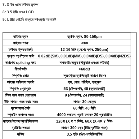
7: 3-ইন-ওয়ান ফাইবার ক্ল্যাম্প
8: 3.5 ইঞ্চি রঙের LCD
9: USB পোর্টের মাধ্যমে সফ্টওয়্যার আপডেট
ফাইবার ব্যাস
ক্ল্যাডিং ব্যাস: 80-150μm
ফাইবার গণনা
একক
ফাইবার ক্লিভড দৈর্ঘ্য
12-16 মিমি (লেপের ব্যাস: 250μm)
প্রকৃত গড় স্প্লিস ক্ষতি
0.02dB(SM), 0.01dB(MM), 0.04dB(DS), 0.04dB(NZDS)
সাধারণত splicing সময়
সাধারণ
6
সেকেন্ড (স্ট্যান্ডার্ড এসএম ফাইবার)
রিটার্ন ক্ষতি
>60dB
স্প্লিসিং মোড
স্বয়ংক্রিয় ক্যালিব্রেট সাধারণ বিশেষ
ফাইবার সারিবদ্ধ পদ্ধতি
সূক্ষ্ম, কোর, পরিহিত, ম্যানুয়াল
স্প্লিসিং প্রোগ্রাম
53 (টেম্পলেট), 40 (ব্যবহারকারী)
টিউব গরম করার প্রোগ্রাম
9 (টেম্পলেট), 24 (ব্যবহারকারী)
টিউব সাধারণ গরম করার সময়
সাধারণ 30 সেকেন্ড
সুরক্ষা হাতা দৈর্ঘ্য
60 মিমি, 40 মিমি
স্প্লাইস ফলাফল সঞ্চয়
4000 ফলাফল, প্রতি ফলাফল 20 প্যারামিটার
ফাইবার ইমেজ ম্যাগনিফিকেশন
120X (X বা Y ভিউ), 60X (X এবং Y ভিউ)
ব্যাটারির ক্ষমতা
সাধারণ 300 চক্র (বিচ্ছিন্ন/টিউব গরম)
মনিটর
3.5 ইঞ্চি রঙিন এলসিডি মনিটর