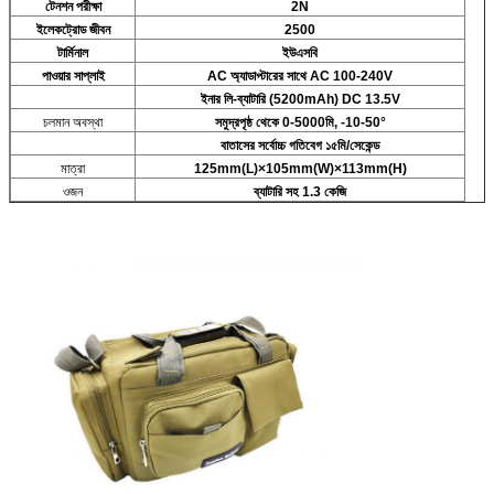
টেনশন পরীক্ষা
2N
ইলেকট্রোড জীবন
2500
টার্মিনাল
ইউএসবি
পাওয়ার সাপ্লাই
AC অ্যাডাপ্টারের সাথে AC 100-240V
ইনার লি-ব্যাটারি (5200mAh) DC 13.5V
চলমান অবস্থা
সমুদ্রপৃষ্ঠ থেকে 0-5000মি, -10-50°
বাতাসের সর্বোচ্চ গতিবেগ ১৫মি/সেকেন্ড
মাত্রা
125mm(L)×105mm(W)×113mm(H)
ওজন
ব্যাটারি সহ 1.3 কেজি