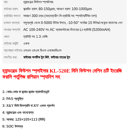
নাম:
হ্যান্ডহেল্ড ফিউশন স্প্লাইসার
ফাইবার ব্যাস:
ক্ল্যাডিং ব্যাস: 80-150μm; আবরণ ব্যাস: 100-1000μm
ব্যাটারির ক্ষমতা:
সাধারণ 300 চক্র (অভ্যন্তরীণ লি-ব্যাটারি সহ স্প্লাইস/টিউব তাপ)
চলমান অবস্থা:
সমুদ্রপৃষ্ঠ থেকে 0-5000 মিটার উপরে, -10-50° সর্বোচ্চ 15 মিটার/সেকেন্ড বাতাসের বেগ
পাওয়ার সাপ্লাই:
AC 100-240V সহ AC অ্যাডাপ্টারের ভিতরের Li-ব্যাটারি (5200mAH)
ওজন:
ব্যাটারি সহ 1.3 কেজি
ফাইবার কাউন্ট:
একক
প্রযোজ্য ফাইবার:
এসএম এমএম ডিএস এনজেডডিএস
ফাইবার অপটিক টুল কিট
ফাইবার তারের টুল
লক্ষণীয় করা:
,
হ্যান্ডহেল্ড ফিউশন স্প্লাইসার KL-520E মিনি ফিউশন মেশিন 8টি ইংরেজি
ফরাসি পর্তুগিজ রাশিয়ান স্প্যানিশ সহ
1: কোর-কোর বা ক্ল্যাড-ক্ল্যাড অ্যালাইনমেন্ট
2: PAS প্রযুক্তি
3: X&Y ভিউ ডিসপ্যালি বা X/Y একক প্রদর্শন
4: হ্যান্ডহেল্ড এবং বহনযোগ্য
5: আকার: 125×105×113 (মিমি)
6: SOC উপলব্ধ