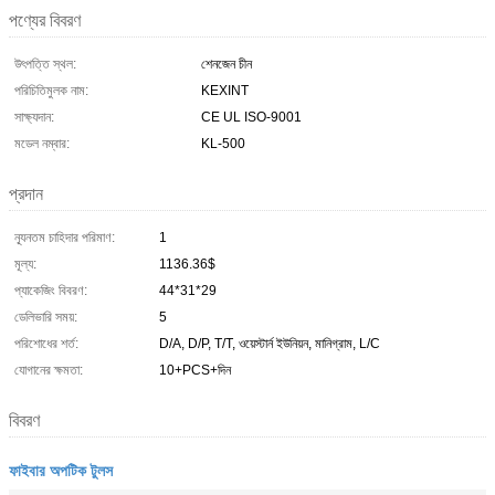
পণ্যের বিবরণ
উৎপত্তি স্থল:
শেনজেন চীন
পরিচিতিমুলক নাম:
KEXINT
সাক্ষ্যদান:
CE UL ISO-9001
মডেল নম্বার:
KL-500
প্রদান
ন্যূনতম চাহিদার পরিমাণ:
1
মূল্য:
1136.36$
প্যাকেজিং বিবরণ:
44*31*29
ডেলিভারি সময়:
5
পরিশোধের শর্ত:
D/A, D/P, T/T, ওয়েস্টার্ন ইউনিয়ন, মানিগ্রাম, L/C
যোগানের ক্ষমতা:
10+PCS+দিন
বিবরণ
ফাইবার অপটিক টুলস