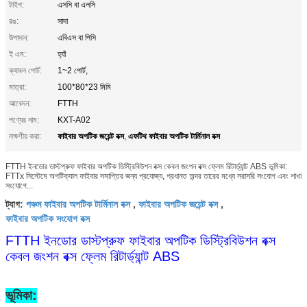
টাইপ:
এসসি বা এলসি
রঙ:
সাদা
উপাদান:
এবিএস বা পিসি
ই এম:
হ্যাঁ
ক্যাবল পোর্ট:
1~2 পোর্ট,
মাত্রা:
100*80*23 মিমি
আবেদন:
FTTH
পণ্যের নাম:
KXT-A02
ফাইবার অপটিক জয়েন্ট বক্স
এফটিথ ফাইবার অপটিক টার্মিনাল বক্স
লক্ষণীয় করা:
,
FTTH ইনডোর ডাস্টপ্রুফ ফাইবার অপটিক ডিস্ট্রিবিউশন বক্স কেবল জংশন বক্স ফ্লেম রিটার্ড্যান্ট ABS ভূমিকা:
FTTx সিস্টেমে অপটিক্যাল ফাইবার সমাপ্তির জন্য প্রযোজ্য, প্রধানত অন্দর তারের মধ্যে সরাসরি সংযোগ এবং শাখা
সংযোগে...
পঞ্চম ফাইবার অপটিক টার্মিনাল বক্স
ফাইবার অপটিক জয়েন্ট বক্স
ট্যাগ:
,
,
ফাইবার অপটিক সংযোগ বক্স
FTTH ইনডোর ডাস্টপ্রুফ ফাইবার অপটিক ডিস্ট্রিবিউশন বক্স
কেবল জংশন বক্স ফ্লেম রিটার্ড্যান্ট ABS
ভূমিকা: