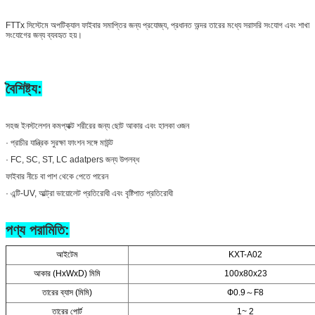
FTTx সিস্টেমে অপটিক্যাল ফাইবার সমাপ্তির জন্য প্রযোজ্য, প্রধানত অন্দর তারের মধ্যে সরাসরি সংযোগ এবং শাখা
সংযোগের জন্য ব্যবহৃত হয়।
বৈশিষ্ট্য:
সহজ ইনস্টলেশন কমপ্যাক্ট শরীরের জন্য ছোট আকার এবং হালকা ওজন
· প্রাচীর যান্ত্রিক সুরক্ষা ফাংশন সঙ্গে মাউন্ট
· FC, SC, ST, LC adatpers জন্য উপলব্ধ
ফাইবার নীচে বা পাশ থেকে পেতে পারেন
· এন্টি-UV, আল্ট্রা ভায়োলেট প্রতিরোধী এবং বৃষ্টিপাত প্রতিরোধী
পণ্য পরামিতি:
আইটেম
KXT-A02
আকার (HxWxD) মিমি
100x80x23
তারের ব্যাস (মিমি)
Ф0.9～F8
তারের পোর্ট
1~ 2