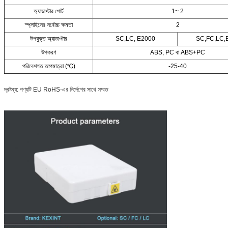
অ্যাডাপ্টার পোর্ট
1~ 2
স্প্লাইসের সর্বোচ্চ ক্ষমতা
2
উপযুক্ত অ্যাডাপ্টার
SC,LC, E2000
SC,FC,LC,
উপকরণ
ABS, PC বা ABS+PC
পরিবেশগত তাপমাত্রা (℃)
-25-40
দ্রষ্টব্য: পণ্যটি EU RoHS-এর নির্দেশের সাথে সম্মত