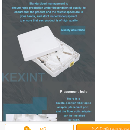
চ্যাট
উদ্ধৃতির জন্য আবেদন