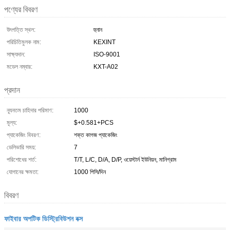
পণ্যের বিবরণ
উৎপত্তি স্থল:
হুনান
পরিচিতিমুলক নাম:
KEXINT
সাক্ষ্যদান:
ISO-9001
মডেল নম্বার:
KXT-A02
প্রদান
ন্যূনতম চাহিদার পরিমাণ:
1000
মূল্য:
$+0.581+PCS
প্যাকেজিং বিবরণ:
শক্ত কাগজ প্যাকেজিং
ডেলিভারি সময়:
7
পরিশোধের শর্ত:
T/T, L/C, D/A, D/P, ওয়েস্টার্ন ইউনিয়ন, মানিগ্রাম
যোগানের ক্ষমতা:
1000 পিসি/দিন
বিবরণ
ফাইবার অপটিক ডিস্ট্রিবিউশন বক্স