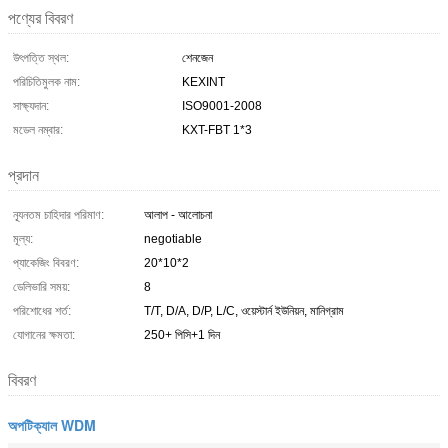
পণ্যের বিবরণ
উৎপত্তি স্থল:
শেনজেন
পরিচিতিমুলক নাম:
KEXINT
সাক্ষ্যদান:
ISO9001-2008
মডেল নম্বার:
KXT-FBT 1*3
প্রদান
ন্যূনতম চাহিদার পরিমাণ:
আলাপ - আলোচনা
মূল্য:
negotiable
প্যাকেজিং বিবরণ:
20*10*2
ডেলিভারি সময়:
8
পরিশোধের শর্ত:
T/T, D/A, D/P, L/C, ওয়েস্টার্ন ইউনিয়ন, মানিগ্রাম
যোগানের ক্ষমতা:
250+ পিসি+1 দিন
বিবরণ
অপটিক্যাল WDM