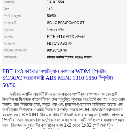
তরঙ্গদৈর্ঘ্য:
1310 1550
টাইপ:
1x3
স্প্লিটার অনুপাত:
50/50
সংযোগকারী:
SC LC FC/UPC/APC ST
প্যাকেজ:
ইস্পাতের পাইপ
আবেদন:
FTTH FTTB FTTX নেটওয়ার্ক
পণ্যের নাম:
FBT 1*3 ABS মিনি
প্যাকেজ (বুট বাদ দিন):
90*20*10 মিমি
ফাইবার অপটিক স্প্লিটার
wdm উপাদান
লক্ষণীয় করা:
,
FBT 1×3 ফাইবার অপটিক্যাল কাপলার WDM স্প্লিটার
SC/APC সংযোগকারী ABS MINI 1310 1550 স্প্লিটার
50/50
ফাইবার অপটিক এফবিটি সি
এক ধরনের অপটিক্যাল পাওয়ার ম্যানেজমেন্ট
ওপলার
ডিভাইস যা ফিউজড বাইকোনিকাল টেপ প্রযুক্তি ব্যবহার করে তৈরি করা হয়।এতে ছোট
আকার, উচ্চ নির্ভরযোগ্যতা, সস্তা খরচ এবং চ্যানেল-টু-চ্যানেল অভিন্নতা রয়েছে এবং
অপটিক্যাল সিগন্যাল পাওয়ার বিভাজন উপলব্ধি করতে PON নেটওয়ার্কে ব্যাপকভাবে
ব্যবহৃত হয়। KEXINT ট্রি এবং স্টার টি উভয়ই অফার করে
ype ইনলাইন কাপলার/
স্প্লিটার।তারা সংকেত বিভক্ত/একত্রিত করার জন্য একটি নির্ভরযোগ্য সমাধান প্রদান
করে।বিভাজন অনুপাত ট্রি কাপলারের জন্য 1x2 থেকে 1x32 পোর্ট এবং স্টার