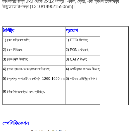
কাপলারের জন্য 2x2 থেকে 2x32 পর্যন্ত।একক, দ্বৈত, এবং ট্রিপল তরঙ্গদৈর্ঘ্য
উইন্ডোতে উপলব্ধ (1310/1490/1550nm)।
বৈশিষ্ট্য
প্রয়োগ
1)।কম সন্নিবেশ ক্ষতি;
1) FTTX সিস্টেম;
2)।কম পিডিএল;
2) PON নেটওয়ার্ক;
3)।কমপ্যাক্ট ডিজাইন;
3) CATV লিঙ্ক;
4)।ভাল চ্যানেল থেকে চ্যানেল অভিন্নতা;
4) অপটিক্যাল সংকেত বিতরণ;
5)।প্রশস্ত অপারেটিং তরঙ্গদৈর্ঘ্য: 1260-1650nm;
5) ফাইবার ডেটা ট্রান্সমিশন।
6)।উচ্চ নির্ভরযোগ্যতা এবং স্থায়িত্ব.
স্পেসিফিকেশন