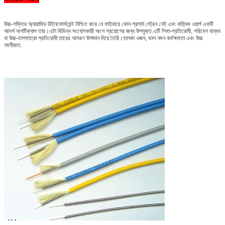
উচ্চ-শক্তির অ্যারামিড রিইনফোর্সমেন্ট নিশ্চিত করে যে ফাইবারে কোন প্রসার্য স্ট্রেন নেই এবং বাহ্যিক ওয়ার্প একটি
আদর্শ অপটিক্যাল তার।এটা বিভিন্ন সংযোগকারী অংশ প্রয়োগের জন্য উপযুক্ত.এটি শিখা-প্রতিরোধী, পরিবেশ বান্ধব
বা উচ্চ-তাপমাত্রা প্রতিরোধী তারের আবরণ উপাদান দিয়ে তৈরি।হালকা ওজন, ভাল নমন কর্মক্ষমতা এবং উচ্চ
নমনীয়তা.