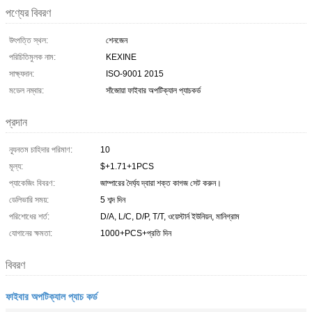
পণ্যের বিবরণ
উৎপত্তি স্থল:
শেনজেন
পরিচিতিমুলক নাম:
KEXINE
সাক্ষ্যদান:
ISO-9001 2015
মডেল নম্বার:
সাঁজোয়া ফাইবার অপটিক্যাল প্যাচকর্ড
প্রদান
ন্যূনতম চাহিদার পরিমাণ:
10
মূল্য:
$+1.71+1PCS
প্যাকেজিং বিবরণ:
জাম্পারের দৈর্ঘ্য দ্বারা শক্ত কাগজ সেট করুন।
ডেলিভারি সময়:
5 শব্দ দিন
পরিশোধের শর্ত:
D/A, L/C, D/P, T/T, ওয়েস্টার্ন ইউনিয়ন, মানিগ্রাম
যোগানের ক্ষমতা:
1000+PCS+প্রতি দিন
বিবরণ
ফাইবার অপটিক্যাল প্যাচ কর্ড