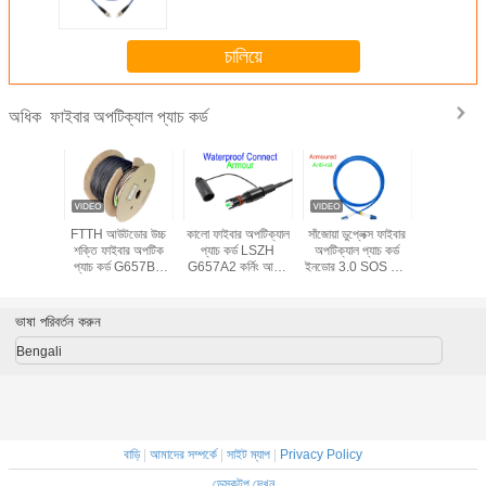
huawei
চালিয়ে
ফাইবার অপটিক্যাল প্যাচ কর্ড
অধিক
c / Upc
FTTH আউটডোর উচ্চ
কালো ফাইবার অপটিক্যাল
সাঁজোয়া ডুপ্লেক্স ফাইবার
KEXINT
t 2.0mm
শক্তি ফাইবার অপটিক
প্যাচ কর্ড LSZH
অপটিক্যাল প্যাচ কর্ড
ডুপ্লেক্স LC
ডুপ্লেক্স
প্যাচ কর্ড G657B3
G657A2 কর্নিং আর্মার
ইনডোর 3.0 SOS DX
মাল্টিমোড ফাই
ক প্যাচ কর্ড
3.0 Kevlar TPU
IP68 SC/APC 5.0 /
LC/UPC সংযোগকারী
প্যাচ কর্ড 
h 3m
সাধারণ নির্মাণ
3.0
OM4 LSZH
ভাষা পরিবর্তন করুন
Bengali
বাড়ি
|
আমাদের সম্পর্কে
|
সাইট ম্যাপ
|
Privacy Policy
ডেস্কটপ দেখুন