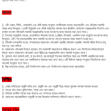
প্রয়োগ করা যেতে পারে।
আবেদন
1. এটি দেয়াল, সিলিং, মেজানাইন এবং নালী বরাবর সংযুক্ত অপটিক্যাল তারের অভ্যন্তরীণ এবং বহিরঙ্গন সরাসরি
পাড়ার জন্য উপযুক্ত।একটি স্ট্যান্ডার্ড এবং বলিষ্ঠ কাঠামোর নকশার সাথে উত্পাদিত যোগাযোগ সরঞ্জামগুলির পিগটেল এবং
চলমান সংযোগ লাইনগুলি সরাসরি সরঞ্জামগুলির মধ্যে সংযোগের জন্য ব্যবহার করা যেতে পারে।
2. ইনডোর অনুভূমিক তারের, ভবনগুলিতে উল্লম্ব তারের, LAM নেটওয়ার্ক, একাধিক তথ্য পয়েন্টের সংযোগের জন্য
উপযুক্ত, এটি শেষ ব্যবহারকারীর সাথে সরাসরি সংযোগের ক্ষেত্রে ব্যবহার করার পরামর্শ দেওয়া হয়।
3. বহিরঙ্গন ভবনগুলির মধ্যে, সম্প্রদায়ের ব্যাকবোন নেটওয়ার্ক ওয়্যারিং;বহিরঙ্গন ওয়্যারিং সরাসরি বাড়ির ভিতরে চালু
করা হয়, খরচ কমিয়ে.
4. ব্যাকবোন নেটওয়ার্ক হিসাবে ব্যবহৃত টেল ক্যাবলটি বজ্রপাতকে বিচ্ছিন্ন করতে এবং সিস্টেমের নির্ভরযোগ্যতা
উন্নত করতে ব্যাকবোন নেটওয়ার্ক থেকে বিল্ডিংয়ের সরঞ্জামগুলির সাথে সরাসরি সংযুক্ত থাকে।
5. ন্যূনতম নমন ব্যাসার্ধ ছোট, যা বড়-ক্ষমতা, বহু-ক্লায়েন্ট ইনডোর সামগ্রিক পাড়া এবং ইউনিট ওয়্যারিংয়ের জন্য
ব্যবহার করা যেতে পারে এবং স্বাধীনভাবে ব্যবহার করা যেতে পারে।এটি বিভিন্ন প্রান্ত-সংযুক্ত ডিভাইসের সাথে
সহজেই সংযুক্ত হতে পারে।
6. উচ্চ-ঘনত্বের তারের, ছোট ইনস্টলেশন স্থান এবং ইনস্টলেশন বক্রতা জন্য প্রস্তাবিত.
বৈশিষ্ট্য
1: বেয়ার ফাইবারের অ্যান্টি-সাইড চাপ, অ্যান্টি-শক এবং অ্যান্টি-ইঁদুর কামড় সুরক্ষার সমস্যা সমাধান করেছে
2: তারের গঠন আরও যুক্তিসঙ্গত, সহজ এবং ভাল করুন।
3: ফাইবার অপটিক তারের খরচ কমানো এবং সম্পদের অপচয় কমানো
4: গ্রাহকের প্রয়োজনীয়তা অনুযায়ী পণ্যের বিদ্যমান কর্মক্ষমতা পরিবর্তন করতে পারেন।
তারের গঠন