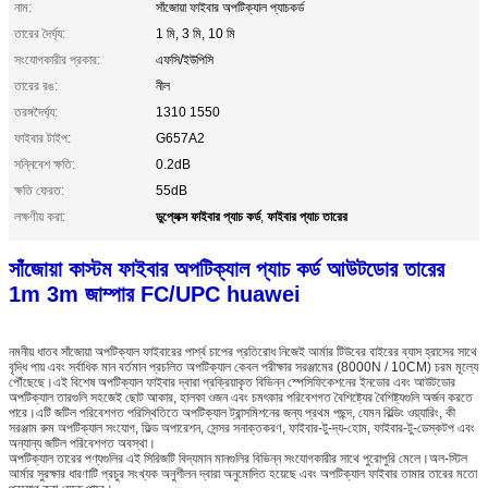
নাম:
সাঁজোয়া ফাইবার অপটিক্যাল প্যাচকর্ড
তারের দৈর্ঘ্য:
1 মি, 3 মি, 10 মি
সংযোগকারীর প্রকার:
এফসি/ইউপিসি
তারের রঙ:
নীল
তরঙ্গদৈর্ঘ্য:
1310 1550
ফাইবার টাইপ:
G657A2
সন্নিবেশ ক্ষতি:
0.2dB
ক্ষতি ফেরত:
55dB
ডুপ্লেক্স ফাইবার প্যাচ কর্ড
ফাইবার প্যাচ তারের
লক্ষণীয় করা:
,
সাঁজোয়া কাস্টম ফাইবার অপটিক্যাল প্যাচ কর্ড আউটডোর তারের
1m 3m জাম্পার FC/UPC huawei
নমনীয় ধাতব সাঁজোয়া অপটিক্যাল ফাইবারের পার্শ্ব চাপের প্রতিরোধ নিজেই আর্মার টিউবের বাইরের ব্যাস হ্রাসের সাথে
বৃদ্ধি পায় এবং সর্বাধিক মান বর্তমান প্রচলিত অপটিক্যাল কেবল পরীক্ষার সরঞ্জামের (8000N / 10CM) চরম মূল্যে
পৌঁছেছে।এই বিশেষ অপটিক্যাল ফাইবার দ্বারা প্রক্রিয়াকৃত বিভিন্ন স্পেসিফিকেশনের ইনডোর এবং আউটডোর
অপটিক্যাল তারগুলি সহজেই ছোট আকার, হালকা ওজন এবং চমৎকার পরিবেশগত বৈশিষ্ট্যের বৈশিষ্ট্যগুলি অর্জন করতে
পারে।এটি জটিল পরিবেশগত পরিস্থিতিতে অপটিক্যাল ট্রান্সমিশনের জন্য প্রথম পছন্দ, যেমন বিল্ডিং ওয়্যারিং, কী
সরঞ্জাম রুম অপটিক্যাল সংযোগ, ফিল্ড অপারেশন, সেন্সর সনাক্তকরণ, ফাইবার-টু-দ্য-হোম, ফাইবার-টু-ডেস্কটপ এবং
অন্যান্য জটিল পরিবেশগত অবস্থা।
অপটিক্যাল তারের পণ্যগুলির এই সিরিজটি বিদ্যমান মানগুলির বিভিন্ন সংযোগকারীর সাথে পুরোপুরি মেলে।অল-স্টিল
আর্মার সুরক্ষার ধারণাটি প্রচুর সংখ্যক অনুশীলন দ্বারা অনুমোদিত হয়েছে এবং অপটিক্যাল ফাইবার তামার তারের মতো