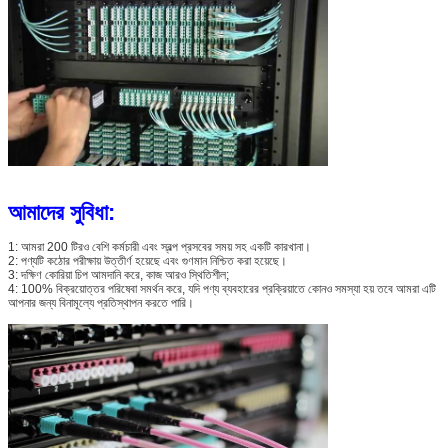
আমাদের সুবিধা:
1: আমরা 200 টিরও বেশি কর্মচারী এবং স্বল্প প্রসবের সময় সহ একটি কারখানা।
2: পণ্যটি কঠোর পরীক্ষায় উত্তীর্ণ হয়েছে এবং গুণমান নিশ্চিত করা হয়েছে।
3: দক্ষিণ কোরিয়া চিপ আমদানি করে, কাজ আরও স্থিতিশীল;
4: 100% বিক্রয়োত্তর পরিষেবা সমর্থন করে, যদি পণ্য ব্যবহারের প্রক্রিয়াতে কোনও সমস্যা হয় তবে আমরা এটি
আপনার জন্য বিনামূল্যে প্রতিস্থাপন করতে পারি।