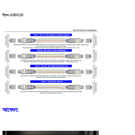
স্কিম:A/B/C/D
আবেদন: