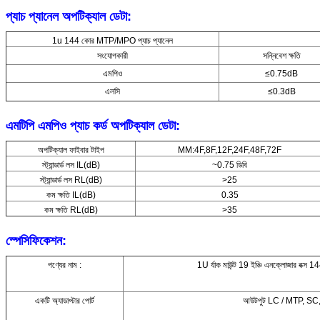
প্যাচ প্যানেল অপটিক্যাল ডেটা:
1u 144 কোর MTP/MPO প্যাচ প্যানেল
সংযোগকারী
সন্নিবেশ ক্ষতি
এমপিও
≤0.75dB
এলসি
≤0.3dB
এমটিপি এমপিও প্যাচ কর্ড অপটিক্যাল ডেটা:
অপটিক্যাল ফাইবার টাইপ
MM:4F,8F,12F,24F,48F,72F
স্ট্যান্ডার্ড লস IL(dB)
~0.75 ডিবি
স্ট্যান্ডার্ড লস RL(dB)
>25
কম ক্ষতি IL(dB)
0.35
কম ক্ষতি RL(dB)
>35
স্পেসিফিকেশন:
পণ্যের নাম :
1U র্যাক মাউন্ট 19 ইঞ্চি এনক্লোজার বক্স 1
একটি অ্যাডাপ্টার পোর্ট
আউটপুট LC / MTP, SC, F