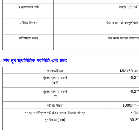
B অ্যাডাপ্টার পোর্ট
ইনপুট 12* 
হাউজিং উপাদান
গুঁড়া আবরণ বা অ্যালুমিনি
কাস্টমাইজ করুন
বড় অর্ডার স্বাগত কাস্টম
শেষ মুখ জ্যামিতিক পরামিতি এবং মান:
প্রয়োজনীয়তা
MM (50 এবং
পৃষ্ঠের প্রবণতা কোণ
-0.2 °
(এক্স)
পৃষ্ঠের প্রবণতা কোণ
-0.2°/
(Y)
ফাইবার উচ্চতা
1000nm -
সমস্ত অপটিক্যাল ফাইবারের সর্বোচ্চ উচ্চতার পার্থক্য
<75
মূল উচ্চতা (nm)
-50-30