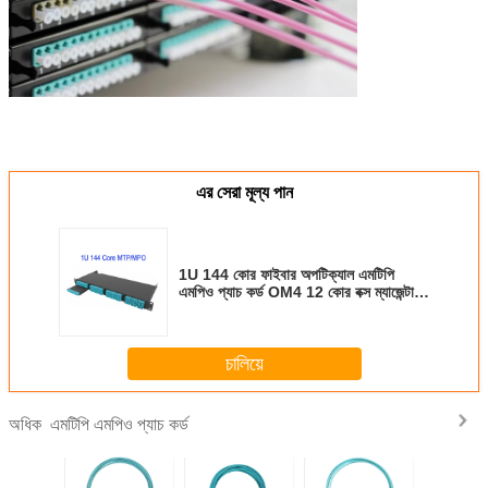
এর সেরা মূল্য পান
1U 144 কোর ফাইবার অপটিক্যাল এমটিপি
এমপিও প্যাচ কর্ড OM4 12 কোর বক্স ম্যাজেন্টা
লো লস 0.3dB
চালিয়ে
এমটিপি এমপিও প্যাচ কর্ড
অধিক