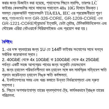
করার জন্য ডিজাইন করা হয়েছে, প্যানেলের পিছনে ম্যাপিং, তারপর LC
ফাইবার কেবলগুলির সাথে সামনের প্যানেলে 48x 10G হিসাবে বিভক্ত।
সমস্ত ব্রেকআউট প্যানেলগুলি TIA/EIA, IEC এর প্রয়োজনীয়তা পূরণ
করে,
প্যাচকর্ডের জন্য GR-326-CORE, GR-1209-CORE এবং
GR-1221-CORE
স্ট্যান্ডার্ড ইত্যাদি, ডেটা সেন্টার, টেলিকমিউনিকেশন এবং
স্টোরেজ এরিয়া নেটওয়ার্কে সিরিয়ালাইজড এবং প্রয়োগ করা হয়।
বৈশিষ্ট্য:
1. এর দক্ষ ব্যবহারের জন্য 1U তে 144টি ফাইবার সংযোগের সাথে ঘনত্ব
সর্বাধিক করে
আলনা স্থান।
2. 40GbE থেকে 4x 10GbE বা 100GbE থেকে 4x 25GbE
পর্যন্ত একটি সহজ আপগ্রেড পাথের জন্য অনুমতি দেয়
সংযোগ
3. জন্য চ্যানেল পরিবর্তনশীলতা কম চ্যানেল সঙ্গে কম সামগ্রিক সন্নিবেশ ক্ষতি
প্রদান করে
উন্নত চ্যানেল লিঙ্ক ক্ষতি কর্মক্ষমতা.
4. ইনস্টলেশনের সময় এবং খরচ কমাতে উন্নত নির্ভরযোগ্যতা এবং দ্রুত
স্থাপনা।
5. পিছনে অপসারণযোগ্য তারের ব্যবস্থাপনা ট্রে, কার্যকরভাবে ট্রাঙ্ক তারের
পরিচালনা.