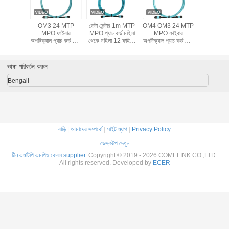
24 MTP
OM3 24 MTP
ডেটা সেন্টার 1m MTP
OM4 OM3 24 MTP
SM APC
ার অপটিক
MPO ফাইবার
MPO প্যাচ কর্ড মহিলা
MPO ফাইবার
MPO থেকে
চ কর্ড 3M
অপটিক্যাল প্যাচ কর্ড 3M
থেকে মহিলা 12 ফাইবার
অপটিক্যাল প্যাচ কর্ড 5M
12 কোর প্য
 ম্যাজেন্টা
24 কোর টাইপ B
SM OM3 OM4
LSZH USCONEC
ব্রেকআউট
USCONEC
SENKO জল নীল
USCONEC
জল নীল রঙ
G657
ভাষা পরিবর্তন করুন
Bengali
বাড়ি
|
আমাদের সম্পর্কে
|
সাইট ম্যাপ
|
Privacy Policy
ডেস্কটপ দেখুন
চীন এমটিপি এমপিও কেবল supplier.
Copyright © 2019 - 2026 COMELINK CO.,LTD.
All rights reserved. Developed by
ECER