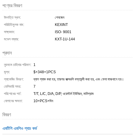
পণ্যের বিবরণ
উৎপত্তি স্থল:
শেনজেন
পরিচিতিমুলক নাম:
KEXINT
সাক্ষ্যদান:
ISO- 9001
মডেল নম্বার:
KXT-1U-144
প্রদান
ন্যূনতম চাহিদার পরিমাণ:
1
মূল্য:
$+348+1PCS
প্যাকেজিং বিবরণ:
ব্যাগ প্যাক করা হয়, তারপর বাক্সগুলি বস্তাবন্দী করা হয়, এবং ফেনা মাঝখানে হয়।
ডেলিভারি সময়:
7
পরিশোধের শর্ত:
T/T, L/C, D/A, D/P, ওয়েস্টার্ন ইউনিয়ন, মানিগ্রাম
যোগানের ক্ষমতা:
10+PCS+দিন
বিবরণ
এমটিপি এমপিও প্যাচ কর্ড