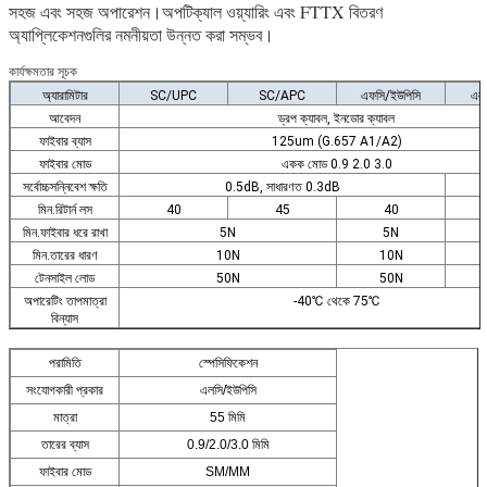
সহজ এবং সহজ অপারেশন।অপটিক্যাল ওয়্যারিং এবং FTTX বিতরণ
অ্যাপ্লিকেশনগুলির নমনীয়তা উন্নত করা সম্ভব।
কার্যক্ষমতার সূচক
অ্যারামিটার
SC/UPC
SC/APC
এফসি/ইউপিসি
এলস
আবেদন
ড্রপ ক্যাবল, ইনডোর ক্যাবল
ফাইবার ব্যাস
125um (G.657 A1/A2)
ফাইবার মোড
একক মোড 0.9 2.0 3.0
সর্বোচ্চসন্নিবেশ ক্ষতি
0.5dB, সাধারণত 0.3dB
মিন.রিটার্ন লস
40
45
40
মিন.ফাইবার ধরে রাখা
5N
5N
মিন.তারের ধারণ
10N
10N
টেনসাইল লোড
50N
50N
অপারেটিং তাপমাত্রা
-40℃ থেকে 75℃
বিন্যাস
পরামিতি
স্পেসিফিকেশন
সংযোগকারী প্রকার
এলসি/ইউপিসি
মাত্রা
55 মিমি
তারের ব্যাস
0.9/2.0/3.0 মিমি
ফাইবার মোড
SM/MM