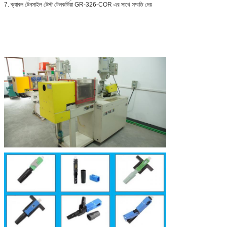
7. ক্যাবল টেনসাইল টেস্ট টেলকর্ডিয়া GR-326-COR এর সাথে সম্মতি দেয়