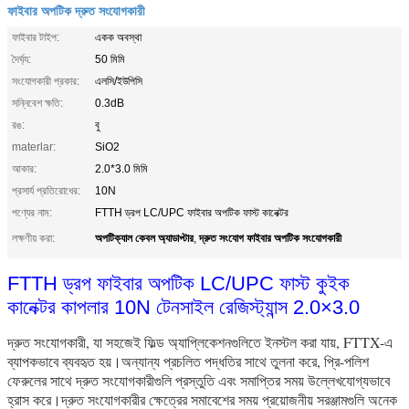
ফাইবার অপটিক দ্রুত সংযোগকারী
ফাইবার টাইপ:
একক অবস্থা
দৈর্ঘ্য:
50 মিমি
সংযোগকারী প্রকার:
এলসি/ইউপিসি
সন্নিবেশ ক্ষতি:
0.3dB
রঙ:
বু
materlar:
SiO2
আকার:
2.0*3.0 মিমি
প্রসার্য প্রতিরোধের:
10N
পণ্যের নাম:
FTTH ড্রপ LC/UPC ফাইবার অপটিক ফাস্ট কানেক্টর
অপটিক্যাল কেবল অ্যাডাপ্টার
দ্রুত সংযোগ ফাইবার অপটিক সংযোগকারী
লক্ষণীয় করা:
,
FTTH ড্রপ ফাইবার অপটিক LC/UPC ফাস্ট কুইক
কানেক্টর কাপলার 10N টেনসাইল রেজিস্ট্যান্স 2.0×3.0
দ্রুত সংযোগকারী, যা সহজেই ফিল্ড অ্যাপ্লিকেশনগুলিতে ইনস্টল করা যায়, FTTX-এ
ব্যাপকভাবে ব্যবহৃত হয়।অন্যান্য প্রচলিত পদ্ধতির সাথে তুলনা করে, প্রি-পলিশ
ফেরুলের সাথে দ্রুত সংযোগকারীগুলি প্রস্তুতি এবং সমাপ্তির সময় উল্লেখযোগ্যভাবে
হ্রাস করে।দ্রুত সংযোগকারীর ক্ষেত্রের সমাবেশের সময় প্রয়োজনীয় সরঞ্জামগুলি অনেক