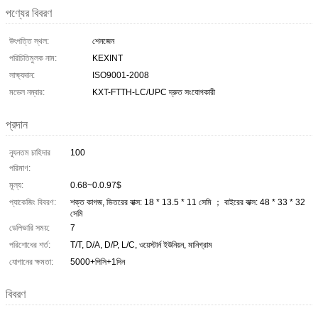
পণ্যের বিবরণ
উৎপত্তি স্থল:
শেনজেন
পরিচিতিমুলক নাম:
KEXINT
সাক্ষ্যদান:
ISO9001-2008
মডেল নম্বার:
KXT-FTTH-LC/UPC দ্রুত সংযোগকারী
প্রদান
ন্যূনতম চাহিদার
100
পরিমাণ:
মূল্য:
0.68~0.0.97$
প্যাকেজিং বিবরণ:
শক্ত কাগজ, ভিতরের বাক্স: 18 * 13.5 * 11 সেমি ； বাইরের বাক্স: 48 * 33 * 32
সেমি
ডেলিভারি সময়:
7
পরিশোধের শর্ত:
T/T, D/A, D/P, L/C, ওয়েস্টার্ন ইউনিয়ন, মানিগ্রাম
যোগানের ক্ষমতা:
5000+পিসি+1দিন
বিবরণ