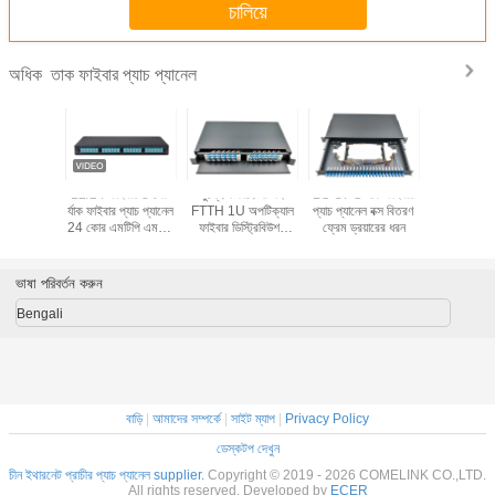
চালিয়ে
তাক ফাইবার প্যাচ প্যানেল
অধিক
144cores
12/24 ফাইবার 8 পোর্ট
ডুপ্লেক্স কানেক্টর সহ
LC UPC র্যাক ফাইবার
KEXINT
ক্যাল প্যাচ
র্যাক ফাইবার প্যাচ প্যানেল
FTTH 1U অপটিক্যাল
প্যাচ প্যানেল বক্স বিতরণ
ফাইবার অপটি
SC/APC 12
24 কোর এমটিপি এমপিও
ফাইবার ডিস্ট্রিবিউশন
ফ্রেম ড্রয়ারের ধরন
প্যানেল 48 
েট সহ
ক্যাসেট
প্যানেল
SC LC ODF
মাউন্
ভাষা পরিবর্তন করুন
Bengali
বাড়ি
|
আমাদের সম্পর্কে
|
সাইট ম্যাপ
|
Privacy Policy
ডেস্কটপ দেখুন
চীন ইথারনেট প্রাচীর প্যাচ প্যানেল supplier.
Copyright © 2019 - 2026 COMELINK CO.,LTD.
All rights reserved. Developed by
ECER