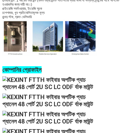
dওয়্যারেন্টি: 1 বছরের ওয়ারেন্টি (যদিও ওয়্যারেন্টিটি সহিংসতার দ্বারা ভাঙ্গা বা অন্যান্য ব্র্যান্ডের সাথে আপডেট
হওয়াগুলির জন্য দায়ী নয়।)
eইংরেজি সফটওয়্যার, ইংরেজি সূচক
চপেশাদার, খুব প্রতিযোগিতামূলক মূল্য
gবড় স্টক, দ্রুত ডেলিভারি
কোম্পানির প্রোফাইল