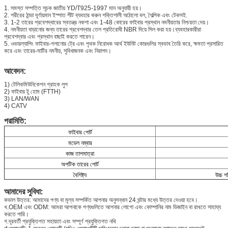
1. সমস্ত সম্পত্তি সূচক জাতীয় YD/T925-1997 মান অনুযায়ী হয়।
2. শরীরের ঠান্ডা ঘূর্ণায়মান ইস্পাত শীট ব্যবহার করুন শক্তিশালী আঠালো বল, শৈল্পিক এবং টেকসই.
3. 1-2 তারের প্রবেশদ্বারের স্বতন্ত্র নকশা এবং 1-48 কোরের ফাইবার প্রস্থান নমনীয়তার নিশ্চয়তা দেয়।
4. নমনীয়তা বাড়ানোর জন্য তারের প্রবেশদ্বার তেল প্রতিরোধী NBR দিয়ে সিল করা হয়।ব্যবহারকারীরা
প্রবেশদ্বার এবং প্রস্থান বাছাই করতে পারেন।
5. ওভারল্যাপিং ফাইবার-গলানোর ট্রে এবং পৃথক নিরোধক আর্থ ইউনিট কোরগুলির স্বভাব তৈরি করে, ক্ষমতা প্রসারিত
করে এবং তারের-মাটির নমনীয়, সুবিধাজনক এবং নিরাপদ।
আবেদন:
1) টেলিকমিউনিকেশন গ্রাহক লুপ
2) ফাইবার টু হোম (FTTH)
3) LAN/WAN
4) CATV
পরামিতি:
ফাইবার পোর্ট
মডেল নম্বার
কাজ তাপমাত্রা
অপটিক তারের পোর্ট
বৈশিষ্ট্য
উচ্চ শ
আমাদের সুবিধা:
কভাল উত্তর: আমাদের পণ্য বা মূল্য সম্পর্কিত আপনার অনুসন্ধান 24 ঘন্টার মধ্যে উত্তর দেওয়া হবে।
খ.OEM এবং ODM: আমরা আপনাকে পণ্যগুলিতে আপনার লোগো এবং কোম্পানির নাম ডিজাইন বা রাখতে সাহায্য
করতে পারি।
গ.দূরবর্তী প্রযুক্তিগত সহায়তা এবং সম্পূর্ণ প্রযুক্তিগত নথি