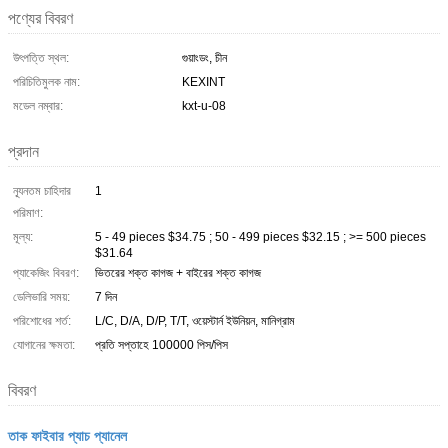
পণ্যের বিবরণ
উৎপত্তি স্থল:
গুয়াংডং, চীন
পরিচিতিমুলক নাম:
KEXINT
মডেল নম্বার:
kxt-u-08
প্রদান
ন্যূনতম চাহিদার
1
পরিমাণ:
মূল্য:
5 - 49 pieces $34.75 ; 50 - 499 pieces $32.15 ; >= 500 pieces
$31.64
প্যাকেজিং বিবরণ:
ভিতরের শক্ত কাগজ + বাইরের শক্ত কাগজ
ডেলিভারি সময়:
7 দিন
পরিশোধের শর্ত:
L/C, D/A, D/P, T/T, ওয়েস্টার্ন ইউনিয়ন, মানিগ্রাম
যোগানের ক্ষমতা:
প্রতি সপ্তাহে 100000 পিস/পিস
বিবরণ
তাক ফাইবার প্যাচ প্যানেল