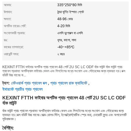
আকার:
335*250*80 মিমি
উপাদান:
ঠান্ডা ঘূর্ণিত ইস্পাত প্লেট
ক্ষমতা:
48-96 কোর
অপটিক তারের পোর্ট:
4-20 মিমি
সংযোগকারী প্রকার:
এলসি ডুপ্লেক্স বা এসসি
রঙ:
ধূসর, কালো, সাদা
কাজের তাপমাত্রা:
-40~+85℃
ওয়ারেন্টি সময়:
২ বছর
KEXINT FTTH ফাইবার অপটিক প্যাচ প্যানেল 48 পোর্ট 2U SC LC ODF র্যাক মাউন্ট র্যাক মাউন্ট প্যাচ
প্যানেল প্রধানত অপটিক্যাল ফাইবার কেবল এবং পিগটেলের মধ্যে সংযোগ এবং স্টোরেজের জন্য ব্যবহৃত হয়।বক্স
বডিটি উচ্চ মানের ক...
নেটওয়ার্ক প্যাচ প্যানেল বক্স
প্যাচ প্যানেল রাক ক্যাবিনেট
ট্যাগ:
,
,
ইথারনেট প্রাচীর প্যাচ প্যানেল
KEXINT FTTH ফাইবার অপটিক প্যাচ প্যানেল 48 পোর্ট 2U SC LC ODF
র্যাক মাউন্ট
র্যাক মাউন্ট প্যাচ প্যানেল প্রধানত অপটিক্যাল ফাইবার কেবল এবং পিগটেলের মধ্যে সংযোগ এবং স্টোরেজের জন্য 
ব্যবহৃত হয়।বক্স বডিটি উচ্চ মানের কোল্ড রোলড স্টিল, ইলেক্ট্রোস্ট্যাটিক স্প্রে করা, চেহারাটি সুন্দর এবং অপারেশনটি 
সুবিধাজনক।
বৈশিষ্ট্য: