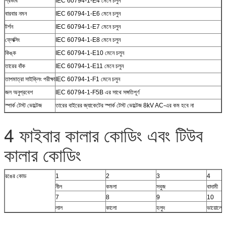
প্রভাব
IEC 60794-1-E4 মেনে চলুন
বারবার নমন
IEC 60794-1-E6 মেনে চলুন
টর্শন
IEC 60794-1-E7 মেনে চলুন
ফ্লেক্সিং
IEC 60794-1-E8 মেনে চলুন
কিঙ্ক
IEC 60794-1-E10 মেনে চলুন
তারের বাঁক
IEC 60794-1-E11 মেনে চলুন
তাপমাত্রা সাইক্লিং পরীক্ষা
IEC 60794-1-F1 মেনে চলুন
জল অনুপ্রবেশ
IEC 60794-1-F5B এর সাথে সঙ্গতিপূর্ণ
স্পার্ক টেস্ট ভোল্টেজ
তারের বাইরের জ্যাকেটের স্পার্ক টেস্ট ভোল্টেজ 8kV AC-এর কম হবে না
4 ফাইবার কালার কোডিং এবং টিউব
কালার কোডিং
রঙের কোড
1
2
3
4
নীল
কমলা
সবুজ
বাদামী
7
8
9
10
লাল
কালো
হলুদ
ভায়োলেট