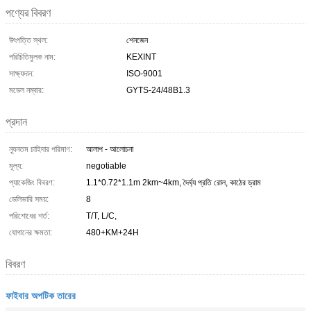
পণ্যের বিবরণ
উৎপত্তি স্থল:
শেনজেন
পরিচিতিমুলক নাম:
KEXINT
সাক্ষ্যদান:
ISO-9001
মডেল নম্বার:
GYTS-24/48B1.3
প্রদান
ন্যূনতম চাহিদার পরিমাণ:
আলাপ - আলোচনা
মূল্য:
negotiable
প্যাকেজিং বিবরণ:
1.1*0.72*1.1m 2km~4km, দৈর্ঘ্য প্রতি রোল, কাঠের ড্রাম
ডেলিভারি সময়:
8
পরিশোধের শর্ত:
T/T, L/C,
যোগানের ক্ষমতা:
480+KM+24H
বিবরণ
ফাইবার অপটিক তারের