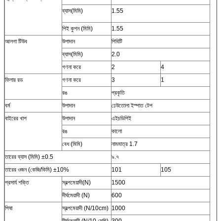
ব্যাস(মিমি)
1.55
পিই কুশন (মিমি)
1.55
আলগা টিউব
উপাদান
পিবিটি
ব্যাস(মিমি)
2.0
গণনা করে
2
4
ফিলার রড
গণনা করে
3
1
রঙ
প্রকৃতি
বর্ম
উপাদান
ঢেউতোলা ইস্পাত টেপ
বাইরের খাপ
উপাদান
এইচডিপিই
রঙ
কালো
বেধ (মিমি)
নামমাত্র 1.7
তারের ব্যাস (মিমি) ±0.5
৯.৭
তারের ওজন (কেজি/কিমি) ±10%
101
105
প্রসার্য শক্তি
স্বল্পমেয়াদী(N)
1500
দীর্ঘমেয়াদী (N)
600
পিষা
স্বল্পমেয়াদী (N/10cm)
1000