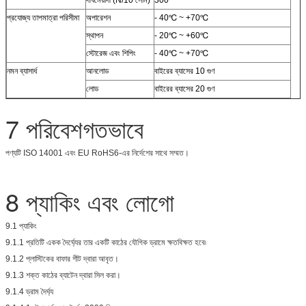
দীর্ঘমেয়াদী (N/10 সেমি)
300
প্রযোজ্য তাপমাত্রা পরিসীমা
অপারেশন
- 40℃ ~ +70℃
স্থাপন
- 20℃ ~ +60℃
স্টোরেজ এবং শিপিং
- 40℃ ~ +70℃
নমন ব্যাসার্ধ
আনলোড
বাইরের ব্যাসের 10 গুণ
লোড
বাইরের ব্যাসের 20 গুণ
7 পরিবেশগতভাবে
পণ্যটি ISO 14001 এবং EU RoHS6-এর নির্দেশের সাথে সম্মত।
8 প্যাকিং এবং লোগো
9.1 প্যাকিং
9.1.1 প্রতিটি একক দৈর্ঘ্যের তার একটি কাঠের যৌগিক ড্রামে ক্ষতবিক্ষত হবে৷
9.1.2 প্লাস্টিকের বাফার শীট দ্বারা আবৃত।
9.1.3 শক্ত কাঠের ব্যাটেন দ্বারা সিল করা।
9.1.4 ড্রাম দৈর্ঘ্য