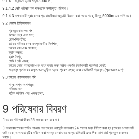
9.1.4.1 স্ট্যান্ডার্ড ড্রাম দৈর্ঘ্য 3000 মি;
9.1.4.2 মোট পরিমাণ হল কমপক্ষে অর্ডারকৃত পরিমাণ।
9.1.4.3 অথবা এটি গ্রাহকদের প্রয়োজনীয়তা অনুযায়ী বিতরণ করা যেতে পারে, কিন্তু 5000m এর বেশি নয়।
9.2।ড্রাম চিহ্নিতকরণ
প্রস্তুতকারকের নাম;
উত্পাদন বছর এবং মাস;
রোল-দিক তীর;
তারের বাইরের শেষ অবস্থান তীর নির্দেশক;
তারের ধরন এবং আকার;
ড্রাম নম্বর;
ড্রাম দৈর্ঘ্য;
মোট / নেট ওজন;
তারের লোড, আনলোড এবং বহন করার জন্য সঠিক পদ্ধতি নির্দেশকারী সতর্কতা প্লেট;
অন্যান্য গ্রাহকের তথ্য যেমন চুক্তি নম্বর, প্রকল্প নম্বর, এবং ডেলিভারি গন্তব্য।(প্রয়োজন হলে)
9.3 তারের শনাক্তকরণ নথি
পণ্য যোগ্য শংসাপত্র;
পরিক্ষার ফল.
সঠিক ভলিউম এবং ওজন তথ্য.
9 পরিষেবার বিবরণ
 তারের পরিষেবা জীবন 25 বছরের কম হবে না।
 গন্তব্যে তারের তারিখ পাওয়ার পর তারের ওয়ারেন্টি সময়কাল 24 মাসের জন্য নিশ্চিত করা হয়।তারের গুণমান যদি
ঘটে থাকে, তবে ওয়ারেন্টির অধীনে করা সমস্ত মেরামতের জন্য ডেলিভারি এবং পিক-আপ চার্জ প্রস্তুতকারকের
খরচে।