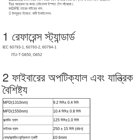
ইঁদুর আক্রমণের জন্য ঢেউতোলা ইস্পাত টেপ সাঁজোয়া।
HDPE তারের বাইরের খাপ.
 উপযুক্ত হিসাবে: নালী ইনস্টলেশন.
1 রেফারেন্স স্ট্যান্ডার্ড
IEC 60793-1, 60793-2, 60794-1
ITU-T G650, G652
2 ফাইবারের অপটিক্যাল এবং যান্ত্রিক
বৈশিষ্ট্য
MFD(1310nm)
9.2 মিমি± 0.4 মিমি
MFD(1550nm)
10.4 মিমি± 0.8 মিমি
ক্ল্যাডিং ব্যাস
125 মিমি±1.0 মিমি
ফাইবার ব্যাস
250 ± 15 মিমি (রঙিন)
কোর/ক্ল্যাডিংকেন্দ্রিকতা ত্রুটি
£0.6mm