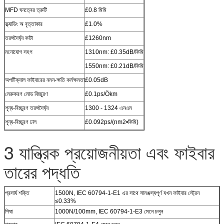
MFD ঘনত্বের ত্রুটি
£0.8 মিমি
ক্ল্যাডিং অ বৃত্তাকার
£1.0%
তরঙ্গদৈর্ঘ্য কাটা
£1260nm
মনোযোগ সহগ
1310nm: £0.35dB/কিমি
1550nm: £0.21dB/কিমি
অপটিক্যাল ফাইবারের নমন-ক্ষতি কর্মক্ষমতা
£0.05dB
মেরুকরণ মোড বিচ্ছুরণ
£0.1ps/Ökm
শূন্য-বিচ্ছুরণ তরঙ্গদৈর্ঘ্য
1300 - 1324 এনএম
শূন্য-বিচ্ছুরণ ঢাল
£0.092ps/(nm2•কিমি)
3 যান্ত্রিক প্রয়োজনীয়তা এবং ফাইবার
তারের পদ্ধতি
প্রসার্য শক্তি
1500N, IEC 60794-1-E1 এর সাথে সামঞ্জস্যপূর্ণ যখন ফাইবার স্ট্রেন
≤0.33%
পিষা
1000N/100mm, IEC 60794-1-E3 মেনে চলুন