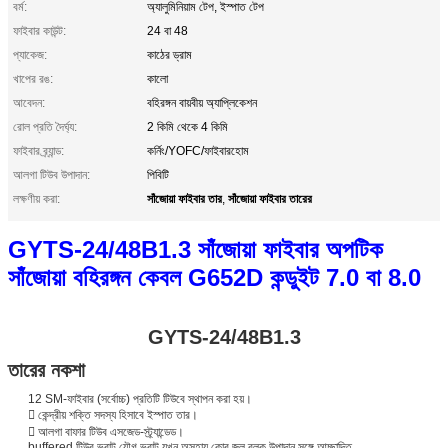
বর্ম:
অ্যালুমিনিয়াম টেপ, ইস্পাত টেপ
ফাইবার কাউন্ট:
24 বা 48
প্যাকেজ:
কাঠের ড্রাম
খাপের রঙ:
কালো
আবেদন:
বহিরঙ্গন বায়বীয় অ্যাপ্লিকেশন
রোল প্রতি দৈর্ঘ্য:
2 কিমি থেকে 4 কিমি
ফাইবার ব্র্যান্ড:
কর্নিং/YOFC/ফাইবারহোম
আলগা টিউব উপাদান:
পিবিটি
সাঁজোয়া ফাইবার তার
সাঁজোয়া ফাইবার তারের
লক্ষণীয় করা:
,
GYTS-24/48B1.3 সাঁজোয়া ফাইবার অপটিক
সাঁজোয়া বহিরঙ্গন কেবল G652D কন্ডুইট 7.0 বা 8.0
GYTS-24/48B1.3
তারের নকশা
12 SM-ফাইবার (সর্বোচ্চ) প্রতিটি টিউবে স্থাপন করা হয়।
 কেন্দ্রীয় শক্তি সদস্য হিসাবে ইস্পাত তার।
 আলগা বাফার টিউব এসজেড-স্ট্র্যান্ডেড।
buffered টিউব ভরাট যৌগ ভরাট যখন অসহায় কোর জল ব্লক উপাদান সঙ্গে আচ্ছাদিত