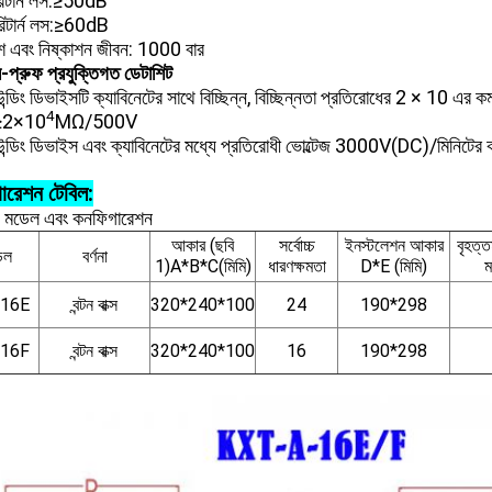
টার্ন লস:≥50dB
টার্ন লস:≥60dB
েশ এবং নিষ্কাশন জীবন: 1000 বার
ার-প্রুফ প্রযুক্তিগত ডেটাশিট
উন্ডিং ডিভাইসটি ক্যাবিনেটের সাথে বিচ্ছিন্ন, বিচ্ছিন্নতা প্রতিরোধের 2 × 10 এর ক
4
≥2×10
MΩ/500V
াউন্ডিং ডিভাইস এবং ক্যাবিনেটের মধ্যে প্রতিরোধী ভোল্টেজ 3000V(DC)/মিনিট
ারেশন টেবিল:
1 মডেল এবং কনফিগারেশন
আকার (ছবি
সর্বোচ্চ
ইনস্টলেশন আকার
বৃহত্ত
েল
বর্ণনা
1)A*B*C(মিমি)
ধারণক্ষমতা
D*E (মিমি)
ম
-16E
বন্টন বাক্স
320*240*100
24
190*298
-16F
বন্টন বাক্স
320*240*100
16
190*298