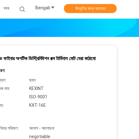
Bengali
খবর
উদ্ধৃতির জন্য আবেদন
যান্ড ফাইবার অপটিক ডিস্ট্রিবিউশন বক্স টার্মিনাল মোট ঘেরা কাঠামো
বরণ:
্থল:
হুনান
লক নাম:
KEXINT
ISO-9001
ার:
KXT-16E
াহিদার পরিমাণ:
আলাপ - আলোচনা
negotiable