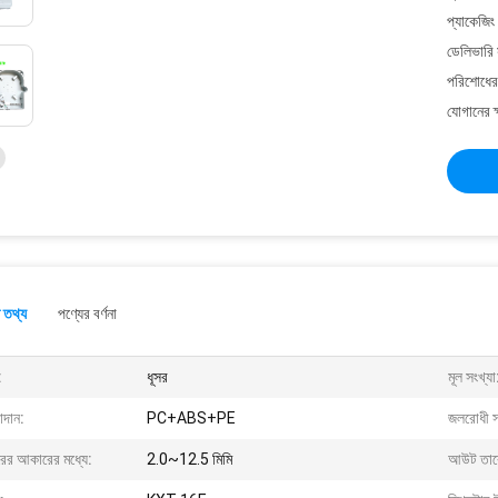
প্যাকেজিং
ডেলিভারি 
পরিশোধের 
যোগানের ক
 তথ্য
পণ্যের বর্ণনা
:
ধূসর
মূল সংখ্যা
াদান:
PC+ABS+PE
জলরোধী স
রের আকারের মধ্যে:
2.0~12.5 মিমি
আউট তার