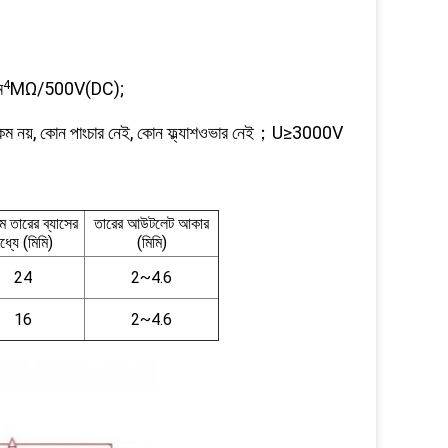
ম
4
MΩ/500V(DC);
ের কম নয়, কোন পাংচার নেই, কোন ফ্ল্যাশওভার নেই；U≥3000V
ম তারের ব্যাসের
তারের আউটলেট আকার
ধ্যে (মিমি)
(মিমি)
24
2~4.6
16
2~4.6