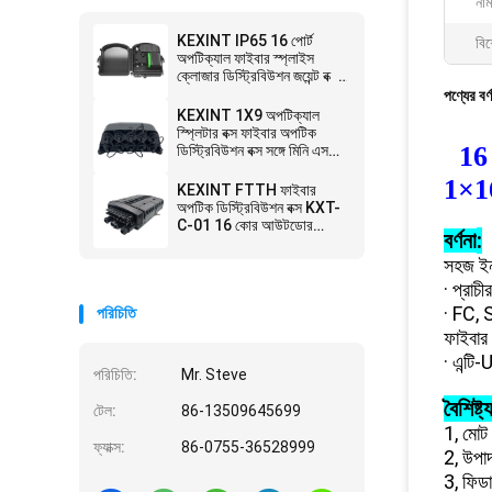
নাম
KEXINT IP65 16 পোর্ট
বিশ
অপটিক্যাল ফাইবার স্প্লাইস
ক্লোজার ডিস্ট্রিবিউশন জয়েন্ট বক্স
ওয়াল পোল মাউন্ট করা হয়েছে
পণ্যের বর্
KEXINT 1X9 অপটিক্যাল
স্প্লিটার বক্স ফাইবার অপটিক
16
ডিস্ট্রিবিউশন বক্স সঙ্গে মিনি এসসি
প্রি-সংযুক্ত
1×1
KEXINT FTTH ফাইবার
অপটিক ডিস্ট্রিবিউশন বক্স KXT-
C-01 16 কোর আউটডোর
:
বর্ণনা
IP68 জলরোধী কালো
সহজ ইন
· প্রাচীর
· FC, 
পরিচিতি
ফাইবার 
· এন্টি-
পরিচিতি:
Mr. Steve
বৈশিষ্ট্
টেল:
86-13509645699
1, মোট
ফ্যাক্স:
86-0755-36528999
2, উপাদ
3, ফিডা