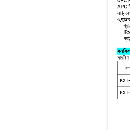
UPC রি
APC রি
সন্নিব
৩,
থান্ড
গ্রা
IR
গ্র
কনফিগ
সারণি 
মড
KXT
KXT