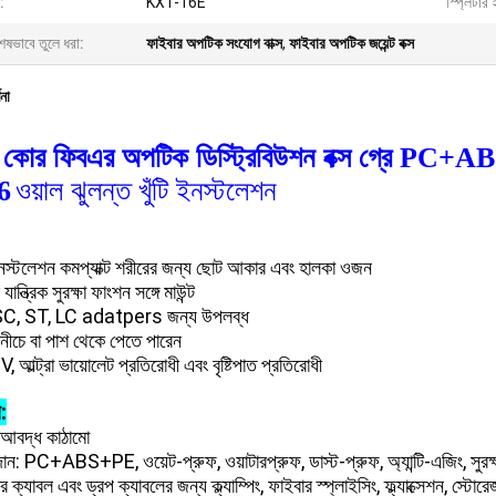
:
KXT-16E
স্প্লিটার
েষভাবে তুলে ধরা:
ফাইবার অপটিক সংযোগ বাক্স
,
ফাইবার অপটিক জয়েন্ট বক্স
ণনা
 কোর ফিব
এর অপটিক ডিস্ট্রিবিউশন বক্স গ্রে PC+ABS
6
ওয়াল ঝুলন্ত খুঁটি ইনস্টলেশন
স্টলেশন কমপ্যাক্ট শরীরের জন্য ছোট আকার এবং হালকা ওজন
 যান্ত্রিক সুরক্ষা ফাংশন সঙ্গে মাউন্ট
SC, ST, LC adatpers জন্য উপলব্ধ
নীচে বা পাশ থেকে পেতে পারেন
UV, আল্ট্রা ভায়োলেট প্রতিরোধী এবং বৃষ্টিপাত প্রতিরোধী
য:
 আবদ্ধ কাঠামো
ান: PC+ABS+PE, ওয়েট-প্রুফ, ওয়াটারপ্রুফ, ডাস্ট-প্রুফ, অ্যান্টি-এজিং, সুরক
র ক্যাবল এবং ড্রপ ক্যাবলের জন্য ক্ল্যাম্পিং, ফাইবার স্প্লাইসিং, ফ্ল্যাক্সেশন, স্ট