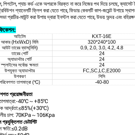
ল, পিগটেল, প্যাচ কর্ড একে অপরকে বিরক্ত না করে নিজের পথ দিয়ে চলছে, ক্যাস
ট্রিবিউশন প্যানেলটি ফ্লিপ করা যেতে পারে, ফিডার কেবলটি কাপ-জয়েন্ট উপায়ে স্থ
্রিসভা প্রাচীর-মাউন্ট করা উপায় দ্বারা ইনস্টল করা যেতে পারে, উভয় অন্দর এবং বহির
িফিকেশন:
আইটেম
KXT-16E
আকার (HxWxD) মিমি
320*240*100
আউট তারের ব্যাস(মিমি)
0.9, 2.0, 3.0, 4.2, 4.8
তারের পোর্ট
24
অ্যাডাপ্টার পোর্ট
24
স্প্লাইসের সর্বোচ্চ ক্ষমতা
24
উপযুক্ত অ্যাডাপ্টার
FC,SC,LC,E2000
উপকরণ
পিসি
পরিবেশগত তাপমাত্রা (℃)
-40-80
েশগত প্রয়োজনীয়তা
 তাপমাত্রা:-40℃～+85℃
ষিক আর্দ্রতা:≤85%(+30℃)
ণ্ডলীয় চাপ: 70KPa～106Kpa
ন প্রযুক্তিগত ডেটাশিট
েশ ক্ষতি:≤0.2dB