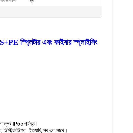
 ইনস্টল করুন:
হ্যাঁ
+PE স্প্লিটার এবং ফাইবার স্প্লাইসিং
্ষা স্তর IP65 পর্যন্ত।
োরেজ, ডিস্ট্রিবিউশন···ইত্যাদি, সব এক সাথে।