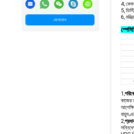
4, কেব
5, ডিস্
6, মন্ত
যোগাযোগ
স্পেস
1,
পরিব
কাজের
আপেক্
বায়ুম
2,
প্রধা
সন্নিব