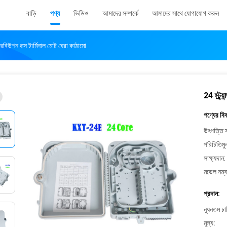
বাড়ি
পণ্য
ভিডিও
আমাদের সম্পর্কে
আমাদের সাথে যোগাযোগ করুন
্রিবিউশন বক্স টার্মিনাল মোট ঘেরা কাঠামো
24 স্ট্র্
পণ্যের বি
উৎপত্তি স
পরিচিতিমু
সাক্ষ্যদান:
মডেল নম্ব
প্রদান:
ন্যূনতম চ
মূল্য: