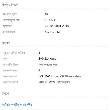
পণ্যের বিবরণ
উৎপত্তি স্থল:
চীন
পরিচিতিমুলক নাম:
KEXINT
সাক্ষ্যদান:
CE Iso-9001 2015
মডেল নম্বার:
SC-LC F-M
প্রদান
ন্যূনতম চাহিদার পরিমাণ:
1
মূল্য:
$+0.214+pcs
প্যাকেজিং বিবরণ:
শক্ত কাগজের প্যাক
ডেলিভারি সময়:
7
পরিশোধের শর্ত:
D/A, D/P, T/T, ওয়েস্টার্ন ইউনিয়ন, মানিগ্রাম
যোগানের ক্ষমতা:
20000+PCS+প্রতি সপ্তাহে
বিবরণ
ফাইবার অপটিক অ্যাডাপ্টার