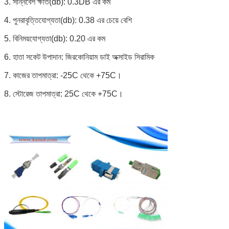
3. সন্নিবেশ ক্ষতি(db): 0.3DB এর কম
4. পুনরাবৃত্তিযোগ্যতা(db): 0.38 এর চেয়ে বেশি
5. বিনিময়যোগ্যতা(db): 0.20 এর কম
6. হাতা সকেট উপাদান: জিরকোনিয়াম ডাই অক্সাইড সিরামিক
7. কাজের তাপমাত্রা: -25C থেকে +75C।
8. স্টোরেজ তাপমাত্রা: 25C থেকে +75C।