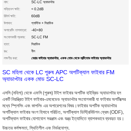
নাম:
SC-LC অ্যাডাপ্টার
সন্নিবেশ ক্ষতি:
< 0.2dB
রিটার্ন ক্ষতি:
60dB
উপাদান:
প্লাস্টিক + সিরামিক
অপারেটিং তাপমাত্রা:
-40+80
সংযোগকারী প্রকার:
SC-LC FM
হাতা:
সিরামিক
রঙ:
নীল
বেয়ার ফাইবার অ্যাডাপ্টার
একক মোড থেকে মাল্টিমোড ফাইবার অ্যাডাপ্টার
লক্ষণীয় করা:
,
SC মহিলা থেকে LC পুরুষ APC অপটিক্যাল ফাইবার FM
অ্যাডাপ্টার একক মোড SC-LC
এসসি (মহিলা) থেকে এফসি (পুরুষ) টাইপ ফাইবার অপটিক হাইব্রিড অ্যাডাপ্টার হল
একটি নিয়ন্ত্রিত টাইপ ফাইবার-এমবেডেড অ্যাডাপ্টার সংযোগকারী যা ফাইবার অপটিক্সের
মধ্যে স্প্লিসিং এবং কাপলিং এর অপারেশনের বিষয়।
ফাইবার অপটিক অ্যাডাপ্টার
অপটিক্যাল ফাইবার অংশ হিসাবে পরিচিত, অপটিক্যাল ডিস্ট্রিবিউশন ফ্রেম (ODF),
অপটিক্যাল ফাইবার যোগাযোগ সরঞ্জাম এবং যন্ত্র ইত্যাদিতে ব্যাপকভাবে ব্যবহৃত হয়।
উচ্চতর কর্মক্ষমতা, স্থিতিশীল এবং নির্ভরযোগ্য.