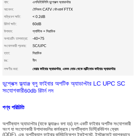
নাম:
এলসি/ইউপিসি ডুপ্লেক্স অ্যাডাপ্টার
আবেদন:
টেলিকম CATV নেটওয়ার্ক FTTX
সন্নিবেশ ক্ষতি:
< 0.2dB
রিটার্ন ক্ষতি:
60dB
উপাদান:
প্লাস্টিক + সিরামিক
অপারেটিং তাপমাত্রা:
-40+75
সংযোগকারী প্রকার:
SC/UPC
হাতা:
সিরামিক
রঙ:
নীল
বেয়ার ফাইবার অ্যাডাপ্টার
একক মোড থেকে মাল্টিমোড ফাইবার অ্যাডাপ্টার
লক্ষণীয় করা:
,
ডুপ্লেক্স ফ্ল্যাঞ্জ ব্লু ফাইবার অপটিক অ্যাডাপ্টার LC UPC SC
সংযোগকারী
60db রিটার্ন লস
পণ্য পরিচিতি
অপটিক্যাল অ্যাডাপ্টার (যাকে ফ্ল্যাঞ্জও বলা হয়) হল একটি ফাইবার অপটিক সংযোগকারী
অংশ যা সংযোগকারী উপাদানগুলির কার্যক্রমে।অপটিক্যাল ডিস্ট্রিবিউশন ফ্রেম
(ODF), এবং অপটিক্যাল ফাইবার কমিউনিকেশন ইকুইপমেন্ট, ইন্সট্রুমেন্টে ব্যাপকভাবে