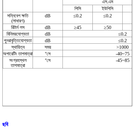
এস.এম
পিসি
ইউপিসি
সন্নিবেশ ক্ষতি
dB
≤0.2
≤0.2
(সাধারণ)
রিটার্ন লস
dB
≥45
≥50
বিনিময়যোগ্যতা
dB
≤0.2
পুনরাবৃত্তিযোগ্যতা
dB
≤0.2
স্থায়িত্ব
সময়
>1000
অপারেটিং তাপমাত্রা
°সে
-40~75
সংগ্রহস্থল
°সে
-45~85
তাপমাত্রা
ছবি