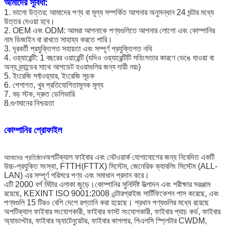
আমাদের সুবিধা:
1. ভালো উত্তর: আমাদের পণ্য বা মূল্য সম্পর্কিত আপনার অনুসন্ধান 24 ঘন্টার মধ্যে
উত্তর দেওয়া হবে।
2. OEM এবং ODM: আমরা আপনাকে পণ্যগুলিতে আপনার লোগো এবং কোম্পানির
নাম ডিজাইন বা রাখতে সাহায্য করতে পারি।
3. দূরবর্তী প্রযুক্তিগত সহায়তা এবং সম্পূর্ণ প্রযুক্তিগত নথি
4. ওয়্যারেন্টি: 1 বছরের ওয়ারেন্টি (যদিও ওয়্যারেন্টিটি সহিংসতার কারণে ভেঙে যাওয়া বা
অন্য ব্র্যান্ডের সাথে আপডেট হওয়াগুলির জন্য দায়ী নয়৷)
5. ইংরেজি সফ্টওয়্যার, ইংরেজি সূচক
6. পেশাগত, খুব প্রতিযোগিতামূলক মূল্য
7. বড় স্টক, দ্রুত ডেলিভারি
8.গুণমানের নিশ্চয়তা
কোম্পানির প্রোফাইল
অপটিক্যাল ফাইবার এবং নেটওয়ার্ক যোগাযোগের জন্য নিবেদিত একটি
আমাদের প্রতিষ্ঠান
উচ্চ-প্রযুক্তি সংস্থা, FTTH(FTTX) সিস্টেম, জেনেরিক ক্যাবলিং সিস্টেম (ALL-
LAN) এর সম্পূর্ণ পরিসরে পণ্য এবং সমাধান প্রদান করে।
এটি 2000 বর্গ মিটার এলাকা জুড়ে।কোম্পানির সুনির্দিষ্ট উত্পাদন এবং পরীক্ষার সরঞ্জাম
রয়েছে, KEXINT ISO 9001:2008 এন্টারপ্রাইজ সার্টিফিকেশন পাস করেছে, এবং
পণ্যগুলি 15 টিরও বেশি দেশে রপ্তানি করা হয়েছে। প্রধান পণ্যগুলির মধ্যে রয়েছে
অপটিক্যাল ফাইবার সংযোগকারী, ফাইবার ফাস্ট সংযোগকারী, ফাইবার প্যাচ কর্ড, ফাইবার
অ্যাডাপ্টার, ফাইবার অ্যাটেনুয়েটর, ফাইবার কাপলার, পিএলসি স্প্লিটার CWDM,