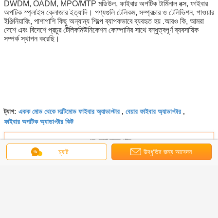
DWDM, OADM, MPO/MTP মডিউল, ফাইবার অপটিক টার্মিনাল বক্স, ফাইবার
অপটিক স্প্লাইস ক্লোজার ইত্যাদি। পণ্যগুলি টেলিকম, সম্প্রচার ও টেলিভিশন, পাওয়ার
ইঞ্জিনিয়ারিং, পাশাপাশি কিছু অন্যান্য শিল্পে ব্যাপকভাবে ব্যবহৃত হয় .আরও কি, আমরা
দেশে এবং বিদেশে প্রচুর টেলিকমিউনিকেশন কোম্পানির সাথে বন্ধুত্বপূর্ণ ব্যবসায়িক
সম্পর্ক স্থাপন করেছি।
একক মোড থেকে মাল্টিমোড ফাইবার অ্যাডাপ্টার
বেয়ার ফাইবার অ্যাডাপ্টার
ট্যাগ:
,
,
ফাইবার অপটিক অ্যাডাপ্টার কিট
এর সেরা মূল্য পান
চ্যাট
উদ্ধৃতির জন্য আবেদন
ডুপ্লেক্স ফ্ল্যাঞ্জ ব্লু ফাইবার অপটিক অ্যাডাপ্টার LC
UPC SC সংযোগকারী 60db রিটার্ন লস
চালিয়ে