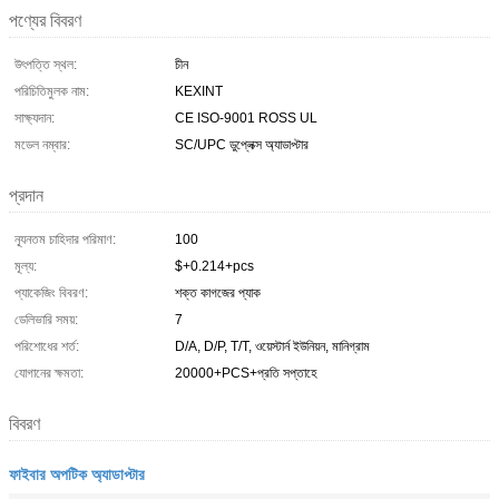
পণ্যের বিবরণ
উৎপত্তি স্থল:
চীন
পরিচিতিমুলক নাম:
KEXINT
সাক্ষ্যদান:
CE ISO-9001 ROSS UL
মডেল নম্বার:
SC/UPC ডুপ্লেক্স অ্যাডাপ্টার
প্রদান
ন্যূনতম চাহিদার পরিমাণ:
100
মূল্য:
$+0.214+pcs
প্যাকেজিং বিবরণ:
শক্ত কাগজের প্যাক
ডেলিভারি সময়:
7
পরিশোধের শর্ত:
D/A, D/P, T/T, ওয়েস্টার্ন ইউনিয়ন, মানিগ্রাম
যোগানের ক্ষমতা:
20000+PCS+প্রতি সপ্তাহে
বিবরণ
ফাইবার অপটিক অ্যাডাপ্টার