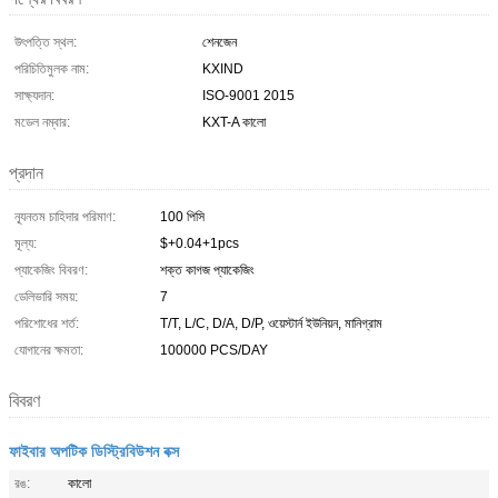
উৎপত্তি স্থল:
শেনজেন
পরিচিতিমুলক নাম:
KXIND
সাক্ষ্যদান:
ISO-9001 2015
মডেল নম্বার:
KXT-A কালো
প্রদান
ন্যূনতম চাহিদার পরিমাণ:
100 পিসি
মূল্য:
$+0.04+1pcs
প্যাকেজিং বিবরণ:
শক্ত কাগজ প্যাকেজিং
ডেলিভারি সময়:
7
পরিশোধের শর্ত:
T/T, L/C, D/A, D/P, ওয়েস্টার্ন ইউনিয়ন, মানিগ্রাম
যোগানের ক্ষমতা:
100000 PCS/DAY
বিবরণ
ফাইবার অপটিক ডিস্ট্রিবিউশন বক্স
রঙ:
কালো