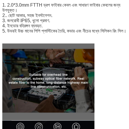
1. 2.0*3.0mm FTTH ড্রপ ফাইবার কেবল এবং সাধারণ ফাইবার কেবলের জন্য
উপযুক্ত।
2.. ছোট আকার, সহজ ইনস্টলেশন.
3. জলরোধী IP65, ধুলো প্রমাণ.
4. ইনডোর বহিরঙ্গন ব্যবহৃত.
5. উভয়ই উচ্চ মানের পিপি প্লাস্টিকের তৈরি, কভার এবং নীচের মধ্যে সিলিকন রিং সিল।