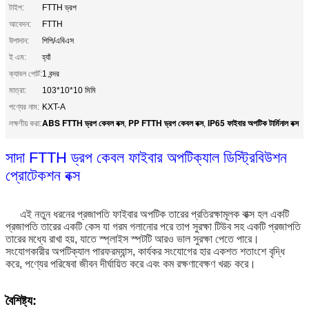
টাইপ:
FTTH ড্রপ
আবেদন:
FTTH
উপাদান:
পিপি/এবিএস
ই এম:
হ্যাঁ
ক্যাবল পোর্ট:
1 বন্দর
মাত্রা:
103*10*10 মিমি
পণ্যের নাম:
KXT-A
ABS FTTH ড্রপ কেবল বক্স
PP FTTH ড্রপ কেবল বক্স
IP65 ফাইবার অপটিক টার্মিনাল বক্স
লক্ষণীয় করা:
,
,
সাদা FTTH ড্রপ কেবল ফাইবার অপটিক্যাল ডিস্ট্রিবিউশন
প্রোটেকশন বক্স
এই নতুন ধরনের প্রজাপতি ফাইবার অপটিক তারের প্রতিরক্ষামূলক বাক্স হল একটি
প্রজাপতি তারের একটি কেস যা গরম গলানোর পরে তাপ সুরক্ষা টিউব সহ একটি প্রজাপতি
তারের মধ্যে রাখা হয়, যাতে স্প্লাইস স্পটটি আরও ভাল সুরক্ষা পেতে পারে।
সংযোগকারীর অপটিক্যাল পারফরম্যান্স, কার্যকর সংযোগের হার একশত শতাংশে বৃদ্ধি
করে, পণ্যের পরিষেবা জীবন দীর্ঘায়িত করে এবং কম রক্ষণাবেক্ষণ খরচ করে।
বৈশিষ্ট্য: