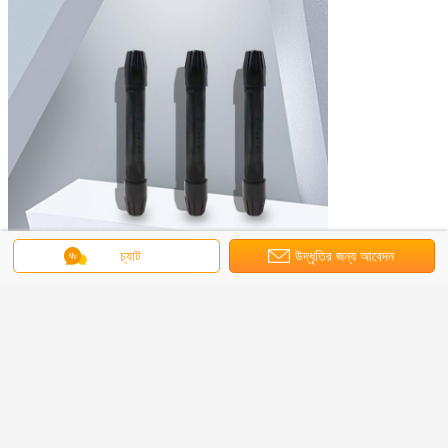
চ্যাট
উদ্ধৃতির জন্য আবেদন