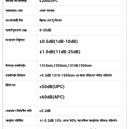
ফাইবার সংযোগকারী
E2000/UPC
স্থানান্তর মোড
একক অবস্থা
সংযোগকারী লিঙ্গ
ফিক্সড মেল টু ফিমেল
অ্যাটেন্যুয়েশন রেঞ্জ
0-25dB
মনোযোগ নির্ভুলতা
±0.5dB(1dB-10dB)
±1.0dB(11dB-25dB)
উপলব্ধ তরঙ্গদৈর্ঘ্য
1310nm,1550nm,1310&1550nm
তরঙ্গদৈর্ঘ্য নির্ভরতা
<0.3dB 1310-1550nm এর জন্য সন্নিবেশ ক্ষতির পরিবর্তন
রিটার্ন লস
≥50dB(UPC)
≥60dB(APC)
মেরুকরণ নির্ভরশীল ক্ষতি
≤0.2dB
আর্দ্রতা পরিসীমা
+/-0.2dB 10% থেকে 90% আপেক্ষিক আর্দ্রতার পরিসরে পরিবর্তন