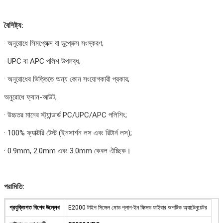
বৈশিষ্ট্য:
· অনুরোধে সিমপ্লেক্স বা ডুপ্লেক্স সংস্করণ;
· UPC বা APC পলিশ উপলব্ধ;
· অনুরোধের ভিত্তিতে অন্য কোন সংযোগকারী প্রকার;
অনুরোধে ফ্যান-আউট;
· উচ্চতর মানের স্ট্যান্ডার্ড PC/UPC/APC পলিশিং;
· 100% ফ্যাক্টরি টেস্ট (ইনসার্শন লস এবং রিটার্ন লস);
· 0.9mm, 2.0mm এবং 3.0mm কেবল ঐচ্ছিক।
পরামিতি:
প্রযুক্তিগত বিশেষ উল্লেখ
E2000 টাইপ সিঙ্গেল মোড প্লাগ-ইন ফিক্সড ফাইবার অপটিক অ্যাটেনুয়েটর