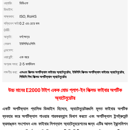
ওয়্যারিং
ডিডিএফ
ডিভাইস:
সাক্ষ্যদান:
ISO, RoHS
সন্নিবেশ ক্ষতি
0.2 এর চেয়ে কম
(dB:
আকৃতি:
বর্গক্ষেত্র
ফেরুল
ইউপিসি/এপিসি
এন্ডফেস:
ওয়ারেন্টি:
এক বছর
অগ্রজ সময়:
2-5 কার্যদিবস
এসএম ফিক্সড অপটিক্যাল ফাইবার অ্যাটেনুয়েটর
ইউপিসি ফিক্সড অপটিক্যাল ফাইবার অ্যাটেনুয়েটর
লক্ষণীয় করা:
,
,
পিভিসি শিথ ফিক্সড অপটিক্যাল অ্যাটেনুয়েটর
উচ্চ মানের E2000 টাইপ একক মোড প্লাগ-ইন ফিক্সড ফাইবার অপটিক
অ্যাটেনুয়েটর
একটি অপটিক্যাল প্যাসিভ ডিভাইস হিসেবে, অ্যাটেনুয়েটরগুলি মূলত ফাইবার অপটিক
ব্যবহার করে অপটিক্যাল পাওয়ার পারফরম্যান্স ডিবাগ করতে এবং অপটিক্যাল ইন্সট্রুমেন্ট
ক্রমাঙ্কন সংশোধন এবং ফাইবার সিগন্যাল অ্যাটেন্যুয়েশনের জন্য এটির আসল ট্রান্সমিশন