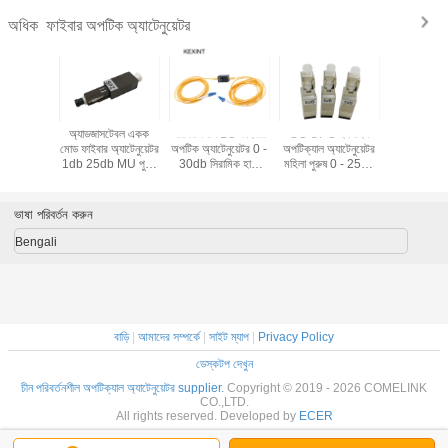
ফাইবার অপটিক অ্যাটেনুয়েটর
অধিক
ার অপটিক
অ্যাডজাসটেবল একক
পরিবর্তনশীল LC ফাইবার
SC UPC ইনলাইন
একক মোড 
র মহিলা থেকে
মোড ফাইবার অ্যাটেনুয়েটর
অপটিক অ্যাটেনুয়েটর 0 -
অপটিক্যাল অ্যাটেনুয়েটর
ভেরিয়েবল ফাই
b টেস্টিং
1db 25db MU পুরুষ
30db সিরামিক হাতা
মহিলা পুরুষ 0 - 25db
অ্যাটেনুয়ে
ট সাপোর্ট
থেকে মহিলা কালো
ইস্পাত উপাদান
ফাইবার অপটিক আনুষাঙ্গিক
3 25 Db 
CAT
ভাষা পরিবর্তন করুন
Bengali
বাড়ি
|
আমাদের সম্পর্কে
|
সাইট ম্যাপ
|
Privacy Policy
ডেস্কটপ দেখুন
চীন পরিবর্তনশীল অপটিক্যাল অ্যাটেনুয়েটর supplier.
Copyright © 2019 - 2026 COMELINK
CO.,LTD.
All rights reserved. Developed by
ECER