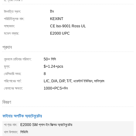
উৎপত্তি স্থল:
চীন
পরিচিতিমুলক নাম:
KEXINT
সাক্ষ্যদান:
CE Iso-9001 Ross UL
মডেল নম্বার:
E2000 UPC
প্রদান
ন্যূনতম চাহিদার পরিমাণ:
50+ পিসি
মূল্য:
$+1.24+pcs
ডেলিভারি সময়:
8
পরিশোধের শর্ত:
L/C, D/A, D/P, T/T, ওয়েস্টার্ন ইউনিয়ন, মানিগ্রাম
যোগানের ক্ষমতা:
1000+PCS+দিন
বিবরণ
ফাইবার অপটিক অ্যাটেনুয়েটর
পণ্যের নাম:
E2000 SM প্লাগ-ইন ফিক্সড অ্যাটেনুয়েটর
খাপ উপাদান:
পিভিসি