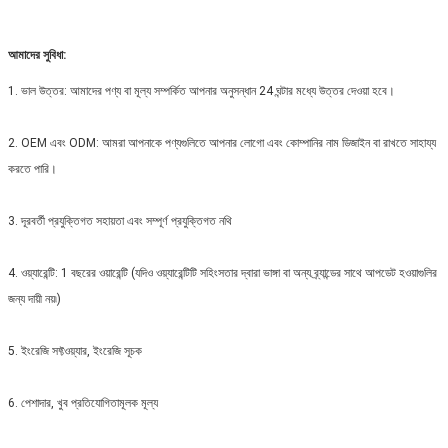
আমাদের সুবিধা:
1. ভাল উত্তর: আমাদের পণ্য বা মূল্য সম্পর্কিত আপনার অনুসন্ধান 24 ঘন্টার মধ্যে উত্তর দেওয়া হবে।
2. OEM এবং ODM: আমরা আপনাকে পণ্যগুলিতে আপনার লোগো এবং কোম্পানির নাম ডিজাইন বা রাখতে সাহায্য
করতে পারি।
3. দূরবর্তী প্রযুক্তিগত সহায়তা এবং সম্পূর্ণ প্রযুক্তিগত নথি
4. ওয়্যারেন্টি: 1 বছরের ওয়ারেন্টি (যদিও ওয়্যারেন্টিটি সহিংসতার দ্বারা ভাঙ্গা বা অন্য ব্র্যান্ডের সাথে আপডেট হওয়াগুলির
জন্য দায়ী নয়৷)
5. ইংরেজি সফ্টওয়্যার, ইংরেজি সূচক
6. পেশাদার, খুব প্রতিযোগিতামূলক মূল্য