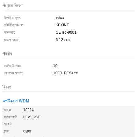
পণ্যের বিবরণ
উৎপত্তি স্থল:
গুয়াংডং
পরিচিতিমুলক নাম:
KEXINT
সাক্ষ্যদান:
CE Iso-9001
মডেল নম্বার:
6-12 কোর
প্রদান
ডেলিভারি সময়:
10
যোগানের ক্ষমতা:
1000+PCS+মাস
বিবরণ
অপটিক্যাল WDM
মাত্রা:
19" 1U
সংযোগকারী
LC/SC/ST
প্রকার:
বন্দর:
6-বন্দর