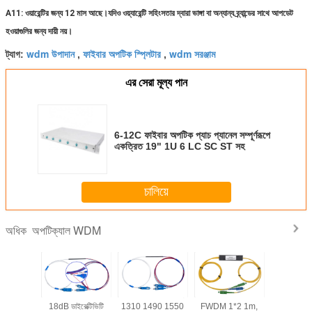
A11: ওয়ারেন্টির জন্য 12 মাস আছে।যদিও ওয়্যারেন্টি সহিংসতার দ্বারা ভাঙ্গা বা অন্যান্য ব্র্যান্ডের সাথে আপডেট
হওয়াগুলির জন্য দায়ী নয়।
wdm উপাদান
ফাইবার অপটিক স্প্লিটার
wdm সরঞ্জাম
ট্যাগ:
,
,
এর সেরা মূল্য পান
6-12C ফাইবার অপটিক প্যাচ প্যানেল সম্পূর্ণরূপে
একত্রিত 19" 1U 6 LC SC ST সহ
চালিয়ে
অপটিক্যাল WDM
অধিক
র্ম Dwdm
18dB ডাইরেক্টিভিটি
1310 1490 1550
FWDM 1*2 1m,
CATV নেটও