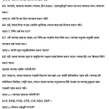
A5: অবশ্যই, আমাদের কারখানা শেনজেন, চীনে রয়েছে। অ্যাপয়েন্টমেন্ট করতে দয়া করে আমাদের সাথে যোগাযোগ
করুন।
প্রশ্ন 6: আমি কি দাম নিয়ে আলোচনা করতে পারি?
A6: হ্যাঁ, আমরা মিশ্র পণ্যের একাধিক কন্টেইনার লোডের জন্য ছাড় বিবেচনা করতে পারি।
প্রশ্ন 7: শিপিং চার্জ কত হবে?
A7: এটি আপনার চালানের আকার এবং শিপিংয়ের পদ্ধতির উপর নির্ভর করে।আপনার অনুরোধ অনুযায়ী আমরা
আপনাকে চার্জ অফার করব।
প্রশ্ন ৮.আপনি নমুনা অনুযায়ী উত্পাদন করতে পারেন?
A8: হ্যাঁ, আমরা আপনার নমুনা বা প্রযুক্তিগত অঙ্কন দ্বারা উত্পাদন করতে পারেন।আমরা ছাঁচ এবং ফিক্সচার নির্মাণ
করতে পারেন.
প্রশ্ন9.আপনার প্যাকিং শর্তাবলী কি?
A9: সাধারণত, আমরা আমাদের পণ্যগুলি নিরপেক্ষ সাদা বাক্সে এবং বাদামী কার্টনগুলিতে প্যাক করি।আপনার যদি
আইনিভাবে নিবন্ধিত পেটেন্ট থাকে, তাহলে আমরা আপনার অনুমোদনের চিঠি পাওয়ার পর আপনার ব্র্যান্ডেড বাক্সে
পণ্যগুলি প্যাক করতে পারি।
প্রশ্ন ১০।আপনার প্রসবের শর্তাবলী কি?
A10: EXW, FOB, CFR, CIF, DDU, DDP।
প্রশ্ন ১১.কিভাবে ওয়ারেন্টি সম্পর্কে?