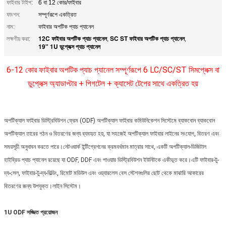
ফাইবার টাইপ:
6 বা 12 কোর/ফাইবার
ফাংশন:
সম্পূর্ণরূপে একত্রিত
নাম:
ফাইবার অপটিক প্যাচ প্যানেল
12C ফাইবার অপটিক প্যাচ প্যানেল
SC ST ফাইবার অপটিক প্যাচ প্যানেল
লক্ষণীয় করা:
,
,
19" 1U ডুপ্লেক্স প্যাচ প্যানেল
6-12 কোর ফাইবার অপটিক প্যাচ প্যানেল সম্পূর্ণরূপে 6 LC/SC/ST সিমপ্লেক্স বা
ডুপ্লেক্স অ্যাডাপ্টার + পিগটেল + ক্যাসেট টেপের সাথে একত্রিত হয়
অপটিক্যাল ফাইবার ডিস্ট্রিবিউশন ফ্রেম (ODF) অপটিক্যাল ফাইবার কমিউনিকেশন সিস্টেমে ব্যাকবোন ব্যাকবোন
অপটিক্যাল তারের গঠন ও বিতরণের জন্য ব্যবহৃত হয়, যা সহজেই অপটিক্যাল ফাইবার লাইনের সংযোগ, বিতরণ এবং
সময়সূচী অনুধাবন করতে পারে।নেটওয়ার্ক ইন্টিগ্রেশনের ক্রমবর্ধমান মাত্রার সাথে, একটি অপটিক্যাল-ডিজিটাল
হাইব্রিড প্যাচ প্যানেল রয়েছে যা ODF, DDF এবং পাওয়ার ডিস্ট্রিবিউশন ইউনিটকে একীভূত করে।এটি ফাইবার-টু-
দ্য-সেল, ফাইবার-টু-দ্য-বিল্ডিং, রিমোট মডিউল এবং ওয়্যারলেস বেস স্টেশনগুলির ছোট থেকে মাঝারি আকারের
বিতরণের জন্য উপযুক্ত।লাইন সিস্টেম।
1U ODF সজ্জিত প্রয়োজন