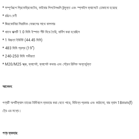
* সম্পূর্ণরূপে প্রিফেব্রিকেটেড, ফাইবার পিগটেলগুলি উন্মুক্ত এবং স্প্লাইস ক্যাসেটে ঢোকানো হয়েছে
* রঙিন বেণী
* জিরকোনিয়া সিরামিক ফেরুলের সাথে কাপলার
* ধাতব বাক্সটি 1.0 মিমি ইস্পাত শীট দিয়ে তৈরি, বার্নিশ করা হয়েছিল
* 1 উচ্চতা ইউনিট (44.45 মিমি)
* 483 মিমি প্রস্থ (19")
* 240-250 মিমি গভীরতা
* M20/M25 স্ক্রু, ক্যাসেট, ক্যাসেট কভার এবং স্ট্রেন রিলিফ অন্তর্ভুক্ত
আবেদন:
পণ্যটি অপটিক্যাল তারের টার্মিনালে ব্যবহার করা যেতে পারে, বিভিন্ন প্রকার এবং কাঠামো, যার ব্যাস 18mm(f)
ট্রে এর মধ্যে।
পণ্য ব্যবহার: