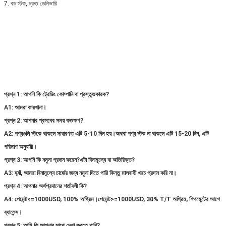
7. বড় স্টক, দ্রুত ডেলিভারি
প্রশ্ন 1: আপনি কি ট্রেডিং কোম্পানি বা প্রস্তুতকারক?
A1: আমরা কারখানা।
প্রশ্ন 2: আপনার প্রসবের সময় কতক্ষণ?
A2: পণ্যগুলি স্টকে থাকলে সাধারণত এটি 5-10 দিন হয়।অথবা পণ্য স্টক না থাকলে এটি 15-20 দিন, এটি
পরিমাণ অনুযায়ী।
প্রশ্ন 3: আপনি কি নমুনা প্রদান করেন?এটা বিনামূল্যে বা অতিরিক্ত?
A3: হ্যাঁ, আমরা বিনামূল্যে চার্জের জন্য নমুনা দিতে পারি কিন্তু মালবাহী খরচ প্রদান করি না।
প্রশ্ন 4: আপনার অর্থপ্রদানের শর্তাবলী কি?
A4: পেমেন্ট<=1000USD, 100% অগ্রিম।পেমেন্ট>=1000USD, 30% T/T অগ্রিম, শিপমেন্টের আগে
ব্যালেন্স।
প্রশ্ন 5: আমি কি আপনার সাথে দেখা করতে পারি?