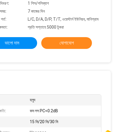
 বিবরণ:
1 পিস/পলিব্যাগ
সময়:
7 কাজের দিন
শর্ত:
L/C, D/A, D/P, T/T, ওয়েস্টার্ন ইউনিয়ন, মানিগ্রাম
্ষমতা:
প্রতি সপ্তাহে 5000 টুকরা
ভালো দাম
যোগাযোগ
হলুদ
্ষতি:
কম লস ​​PC<0.2dB
15 মি/20 মি/30 মি