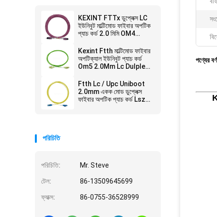
বহি
KEXINT FTTx ডুপ্লেক্স LC
সংয
ইউনিবুট মাল্টিমোড ফাইবার অপটিক
প্যাচ কর্ড 2.0 মিমি OM4
বিশ
LSZH 13 মি
Kexint Ftth মাল্টিমোড ফাইবার
অপটিক্যাল ইউনিবুট প্যাচ কর্ড
পণ্যের বর্
Om5 2.0Mm Lc Dulplex
3m
Ftth Lc / Upc Uniboot
2.0mm একক মোড ডুপ্লেক্স
ফাইবার অপটিক প্যাচ কর্ড Lszh
3m
পরিচিতি
পরিচিতি:
Mr. Steve
টেল:
86-13509645699
ফ্যাক্স:
86-0755-36528999