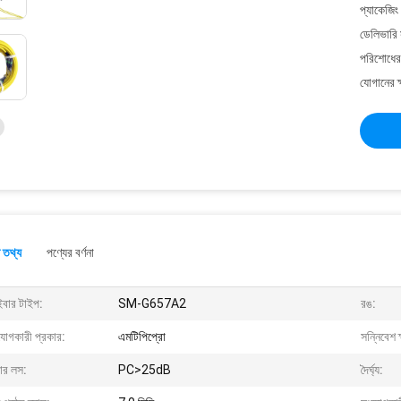
প্যাকেজিং
ডেলিভারি 
পরিশোধের 
যোগানের ক
 তথ্য
পণ্যের বর্ণনা
ইবার টাইপ:
SM-G657A2
রঙ:
যোগকারী প্রকার:
এমটিপিপ্রো
সন্নিবেশ ক
ার লস:
PC>25dB
দৈর্ঘ্য: