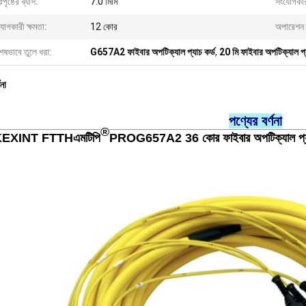
ঃপৃষ্ঠের ব্যাস:
7.0 মিমি
সংযোগকারী ব
োগকারী ক্ষমতা:
12 কোর
অপারেশন 
েষভাবে তুলে ধরা:
G657A2 ফাইবার অপটিক্যাল প্যাচ কর্ড
,
20 মি ফাইবার অপটিক্যাল প্য
ণনা
পণ্যের বর্ণনা
®
KEXINT FTTH
এমটিপি
PRO
G657A2 36 কোর ফাইবার অপটিক্যাল প