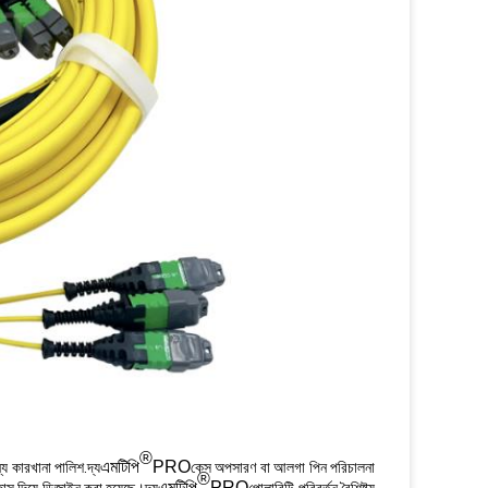
®
এমটিপি
PRO
্য কারখানা পালিশ.দ্য
কেস অপসারণ বা আলগা পিন পরিচালনা
®
এমটিপি
PRO