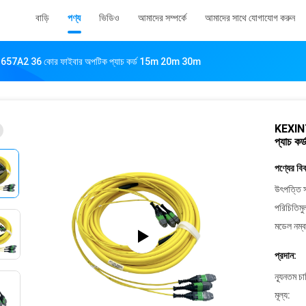
বাড়ি
পণ্য
ভিডিও
আমাদের সম্পর্কে
আমাদের সাথে যোগাযোগ করুন
2 36 কোর ফাইবার অপটিক প্যাচ কর্ড 15m 20m 30m
KEXIN
প্যাচ 
পণ্যের বি
উৎপত্তি স
পরিচিতিমু
মডেল নম্ব
প্রদান:
ন্যূনতম চ
মূল্য: