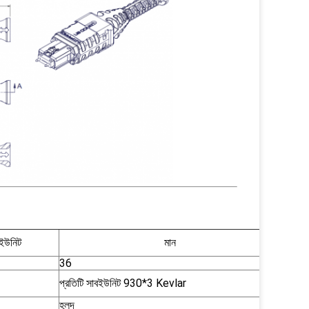
ইউনিট
মান
36
প্রতিটি সাবইউনিট 930*3 Kevlar
হলুদ