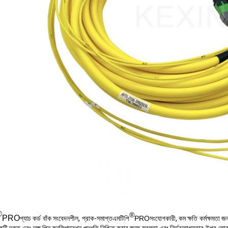
®
®
PRO
প্যাচ কর্ড বাঁক সংবেদনশীল, প্রাক-সমাপ্ত
এমটিপি
PRO
সংযোগকারী, কম ক্ষতি কর্মক্ষমতা জন