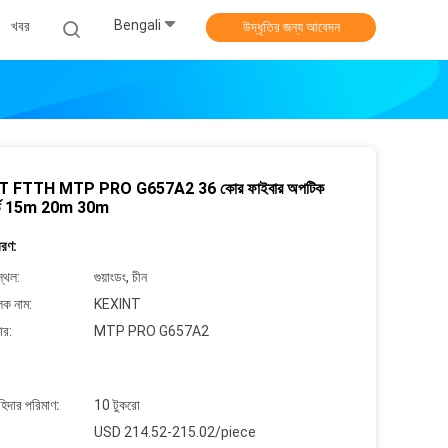
Bengali
খবর
উদ্ধৃতির জন্য আবেদন
T FTTH MTP PRO G657A2 36 কোর ফাইবার অপটিক
কর্ড 15m 20m 30m
বরণ:
্থল:
গুয়াংডং, চীন
লক নাম:
KEXINT
ার:
MTP PRO G657A2
াহিদার পরিমাণ:
10 টুকরো
USD 214.52-215.02/piece