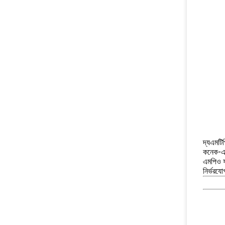
দ্য
এমটিপ
কনেক-এর 
এমপিও ফর
নির্ভরযো