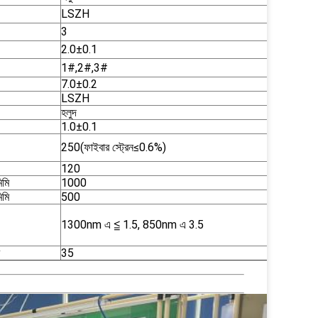
LSZH
3
2.0±0.1
1#,2#,3#
7.0±0.2
LSZH
হলুদ
1.0±0.1
250(ফাইবার স্ট্রেন≤0.6%)
120
মি
1000
মি
500
1300nm এ ≦ 1.5, 850nm এ 3.5
35