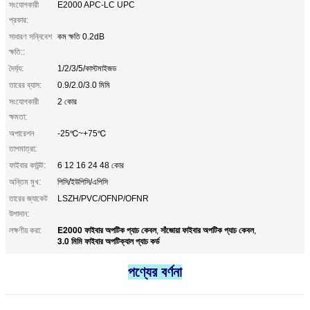
সংযোগকারী
E2000 APC-LC UPC
প্রকার:
সাধারণ সন্নিবেশ
কম ক্ষতি 0.2dB
ক্ষতি::
দৈর্ঘ্য:
1/2/3/5/কাস্টমাইজড
তারের ব্যাস:
0.9/2.0/3.0 মিমি
সংযোগকারী
2 কোর
ক্ষমতা:
অপারেশন
-25℃~+75℃
তাপমাত্রা:
ফাইবার কাউন্ট:
6 12 16 24 48 কোর
অন্তিম মুখ:
পিসি/ইউপিসি/এপিসি
তারের জ্যাকেট
LSZH/PVC/OFNP/OFNR
উপাদান:
E2000 ফাইবার অপটিক প্যাচ কেবল
সাঁজোয়া ফাইবার অপটিক প্যাচ কেবল
লক্ষণীয় করা:
,
,
3.0 মিমি ফাইবার অপটিক্যাল প্যাচ কর্ড
পণ্যের বর্ণনা