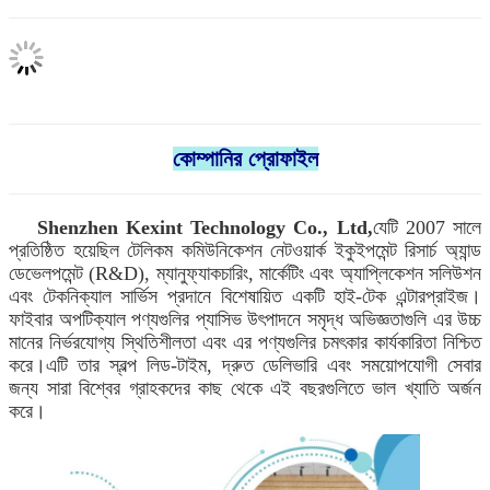
কোম্পানির প্রোফাইল
Shenzhen Kexint Technology Co., Ltd,
যেটি 2007 সালে
প্রতিষ্ঠিত হয়েছিল টেলিকম কমিউনিকেশন নেটওয়ার্ক ইকুইপমেন্ট রিসার্চ অ্যান্ড
ডেভেলপমেন্ট (R&D), ম্যানুফ্যাকচারিং, মার্কেটিং এবং অ্যাপ্লিকেশন সলিউশন
এবং টেকনিক্যাল সার্ভিস প্রদানে বিশেষায়িত একটি হাই-টেক এন্টারপ্রাইজ।
ফাইবার অপটিক্যাল পণ্যগুলির প্যাসিভ উৎপাদনে সমৃদ্ধ অভিজ্ঞতাগুলি এর উচ্চ
মানের নির্ভরযোগ্য স্থিতিশীলতা এবং এর পণ্যগুলির চমৎকার কার্যকারিতা নিশ্চিত
করে।এটি তার স্বল্প লিড-টাইম, দ্রুত ডেলিভারি এবং সময়োপযোগী সেবার
জন্য সারা বিশ্বের গ্রাহকদের কাছ থেকে এই বছরগুলিতে ভাল খ্যাতি অর্জন
করে।