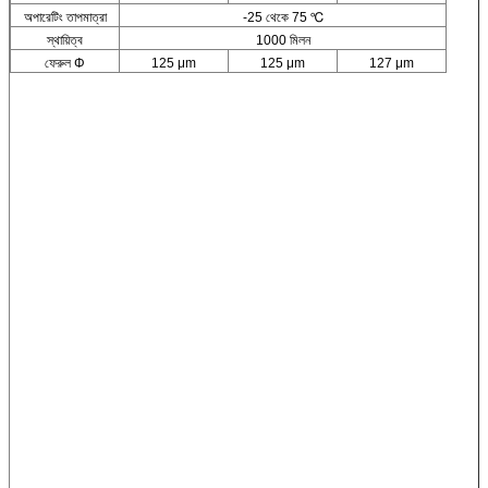
অপারেটিং তাপমাত্রা
-25 থেকে 75 ℃
স্থায়িত্ব
1000 মিলন
ফেরুল Φ
125 μm
125 μm
127 μm