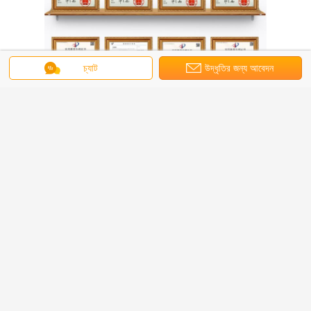
চ্যাট
উদ্ধৃতির জন্য আবেদন