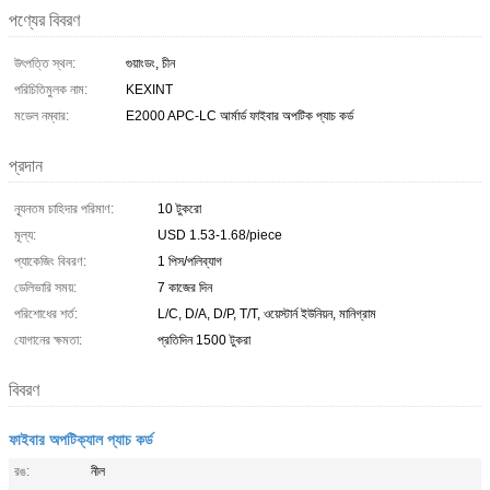
পণ্যের বিবরণ
উৎপত্তি স্থল:
গুয়াংডং, চীন
পরিচিতিমুলক নাম:
KEXINT
মডেল নম্বার:
E2000 APC-LC আর্মার্ড ফাইবার অপটিক প্যাচ কর্ড
প্রদান
ন্যূনতম চাহিদার পরিমাণ:
10 টুকরো
মূল্য:
USD 1.53-1.68/piece
প্যাকেজিং বিবরণ:
1 পিস/পলিব্যাগ
ডেলিভারি সময়:
7 কাজের দিন
পরিশোধের শর্ত:
L/C, D/A, D/P, T/T, ওয়েস্টার্ন ইউনিয়ন, মানিগ্রাম
যোগানের ক্ষমতা:
প্রতিদিন 1500 টুকরা
বিবরণ
ফাইবার অপটিক্যাল প্যাচ কর্ড
রঙ:
নীল