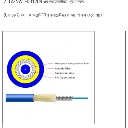
7. TA-NWT-001209 এর প্রয়োজনীয়তা পূরণ করুন;
8. তারের দৈর্ঘ্য এবং জয়েন্ট টাইপ ক্লায়েন্ট দ্বারা আদেশ করা যেতে পারে।