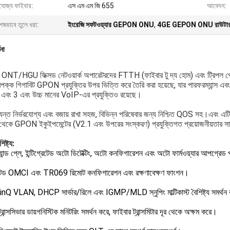
যোজ্য ফাইবার:
এস এম এম জি 655
আবেদন:
েষভাবে তুলে ধরা:
ইংরেজি সফটওয়্যার GEPON ONU
,
4GE GEPON ONU রাউটা
ণনা
T/HGU ফিক্সড নেটওয়ার্ক অপারেটরদের FTTH (ফাইবার টু দ্য হোম) এবং ট্রিপল প্লে 
পরিপক্ক গিগাবিট GPON প্রযুক্তির উপর ভিত্তি করে তৈরি করা হয়েছে, যার পারফরম্যান্স
2 এবং 3 এবং উচ্চ মানের VoIP-এর প্রযুক্তিও রয়েছে।
যন্ত নির্ভরযোগ্য এবং বজায় রাখা সহজ, বিভিন্ন পরিষেবার জন্য নিশ্চিত QOS সহ।এবং এট
থেকে GPON ইকুইপমেন্টের (V2.1 এবং উপরের সংস্করণ) প্রযুক্তিগত প্রয়োজনীয়তার সাথে সম
িষ্ট্য:
যান্ড প্লে, ইন্টিগ্রেটেড অটো ডিটেক্টিং, অটো কনফিগারেশন এবং অটো ফার্মওয়্যার আপগ্রেড 
রেটেড OMCI এবং TR069 রিমোট কনফিগারেশন এবং রক্ষণাবেক্ষণ ফাংশন।
QinQ VLAN, DHCP সার্ভার/রিলে এবং IGMP/MLD স্নুপিং মাল্টিকাস্ট বৈশিষ্ট্য সমর্থ
্রান্সসিভার ডায়গনিস্টিক মনিটরিং সমর্থন করে, ফাইবার ট্রান্সমিটার দূর থেকে অক্ষম করে।