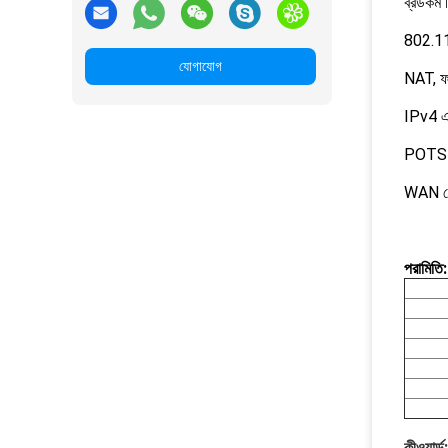
ব্রডকম চ
802.11
যোগাযোগ
NAT, ফা
IPv4 এব
POTS-এ
WAN পোর
পরামিতি:
কীওয়ার্ড: