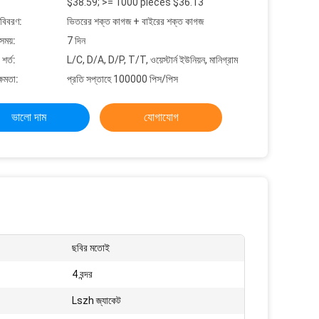
$38.59; >= 1000 pieces $36.13
 বিবরণ:
ভিতরের শক্ত কাগজ + বাইরের শক্ত কাগজ
সময়:
7 দিন
শর্ত:
L/C, D/A, D/P, T/T, ওয়েস্টার্ন ইউনিয়ন, মানিগ্রাম
্ষমতা:
প্রতি সপ্তাহে 100000 পিস/পিস
ভালো দাম
যোগাযোগ
ছবির মতোই
4 বন্দর
Lszh জ্যাকেট