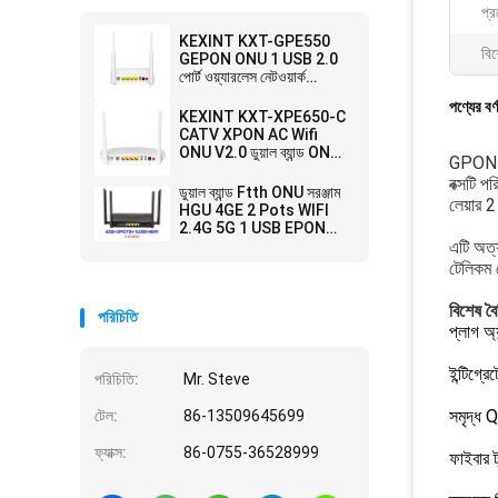
প্র
KEXINT KXT-GPE550
বিশ
GEPON ONU 1 USB 2.0
পোর্ট ওয়্যারলেস নেটওয়ার্ক
ওয়াইফাই ফাইবার ওএনটি মডেম
পণ্যের বর্
KEXINT KXT-XPE650-C
CATV XPON AC Wifi
ONU V2.0 ডুয়াল ব্যান্ড ONT
GPON ON
ওয়্যারলেস নেটওয়ার্ক ওয়াইফাই
বক্সটি 
ফাইবার অপটিক্যাল সরঞ্জাম
ডুয়াল ব্যান্ড Ftth ONU সরঞ্জাম
লেয়ার 
HGU 4GE 2 Pots WIFI
2.4G 5G 1 USB EPON
XPON ONU KEXINT
এটি অত্
টেলিকম 
বিশেষ বৈশ
পরিচিতি
প্লাগ অ্
ইন্টিগ্
পরিচিতি:
Mr. Steve
সমৃদ্ধ 
টেল:
86-13509645699
ফ্যাক্স:
86-0755-36528999
ফাইবার ট