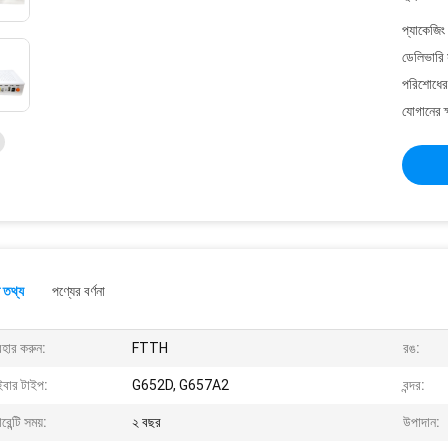
প্যাকেজিং
ডেলিভারি 
পরিশোধের 
যোগানের ক
 তথ্য
পণ্যের বর্ণনা
বহার করুন:
FTTH
রঙ:
ইবার টাইপ:
G652D, G657A2
বন্দর:
ারেন্টি সময়:
২ বছর
উপাদান: