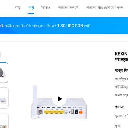
বাড়ি
পণ্য
ভিডিও
আমাদের সম্পর্কে
আমাদের সাথে যোগাযোগ করুন
 সাদা ইংরেজি সফ্টওয়্যার নেটওয়ার্ক 1 SC UPC PON পোর্ট
KEXINT
সফ্টওয়
পণ্যের বি
উৎপত্তি স
পরিচিতিমু
মডেল নম্ব
প্রদান:
ন্যূনতম চ
মূল্য: