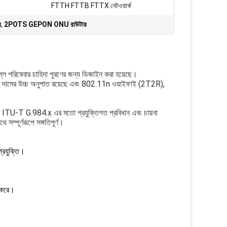
FTTH FTTB FTTX নেটওয়ার্ক
র
,
2POTS GEPON ONU রাউটার
পরিষেবার চাহিদা পূরণের জন্য ডিজাইন করা হয়েছে।
 এবং দামের উচ্চ অনুপাত রয়েছে এবং 802.11n ওয়াইফাই (2T2R), 
ি ITU-T G.984.x এর মতো প্রযুক্তিগত প্রবিধান এবং চায়না 
্পূর্ণরূপে সঙ্গতিপূর্ণ।
প্রযুক্তি।
ন করে।