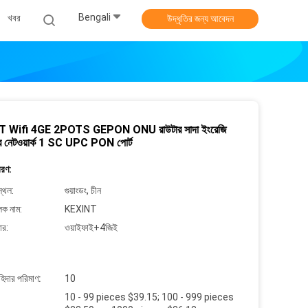
Bengali
খবর
উদ্ধৃতির জন্য আবেদন
 Wifi 4GE 2POTS GEPON ONU রাউটার সাদা ইংরেজি
্যার নেটওয়ার্ক 1 SC UPC PON পোর্ট
বরণ:
্থল:
গুয়াংডং, চীন
লক নাম:
KEXINT
ার:
ওয়াইফাই+4জিই
াহিদার পরিমাণ:
10
10 - 99 pieces $39.15; 100 - 999 pieces