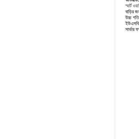
স্মার্ট ও
বাড়ির জ
উচ্চ গতি
ইউএসবি 
সার্ভার ফ