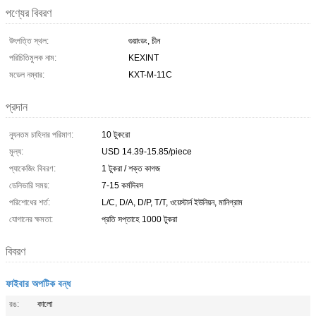
পণ্যের বিবরণ
উৎপত্তি স্থল:
গুয়াংডং, চীন
পরিচিতিমুলক নাম:
KEXINT
মডেল নম্বার:
KXT-M-11C
প্রদান
ন্যূনতম চাহিদার পরিমাণ:
10 টুকরো
মূল্য:
USD 14.39-15.85/piece
প্যাকেজিং বিবরণ:
1 টুকরা / শক্ত কাগজ
ডেলিভারি সময়:
7-15 কর্মদিবস
পরিশোধের শর্ত:
L/C, D/A, D/P, T/T, ওয়েস্টার্ন ইউনিয়ন, মানিগ্রাম
যোগানের ক্ষমতা:
প্রতি সপ্তাহে 1000 টুকরা
বিবরণ
ফাইবার অপটিক বন্ধ
রঙ:
কালো