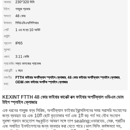
আকার:
230*320 মিমি
টাইপ:
গম্বুজ প্রকার
ক্ষমতা:
48 কোর
উপাদান:
পিসি/এবিএস/পিপিআর
পোর্ট
1 এর মধ্যে 10 আউট
কাউন্ট:
প্রবেশ
IP65
সুরক্ষা:
ওজন:
3.11 কেজি
প্যাকেজিং:
শক্ত কাগজের প্যাকেজ
ওয়ারেন্টি:
২ বছর
FTTH ফাইবার অপটিক্যাল স্প্লাইস ক্লোজার
48 কোর ফাইবার অপটিক্যাল স্প্লাইস ক্লোজার
লক্ষণীয়
,
,
ODM ডোম ফাইবার অপটিক স্প্লাইস ক্লোজার
করা:
KEXINT FTTH 48 কোর ফাইবার কানেক্ট বক্স ফাইবার অপটিক্যাল ওডিএম ডোম
টাইপ স্প্লাইস ক্লোজার
এক ধরনের গম্বুজ বন্ধ সিরিজ, অপটিক্যাল ফাইবার ট্রান্সমিশনের সময় সরাসরি সংযোগের
জন্য ব্যবহৃত হয় এবং 10টি ছোট বৃত্তাকার গর্ত এবং 1টি বড় গর্ত সহ যৌথ সংযোগ
সুরক্ষা প্রদান করে;তাপ সঙ্কুচিত আবরণ সঙ্গে তাপ sealing;ওভারহেড, মেরু, প্রাচীর
এবং সমাহিত ইনস্টলেশনের জন্য ব্যবহার করা যেতে পারে।ভাল সিলিং কর্মক্ষমতা সহ,