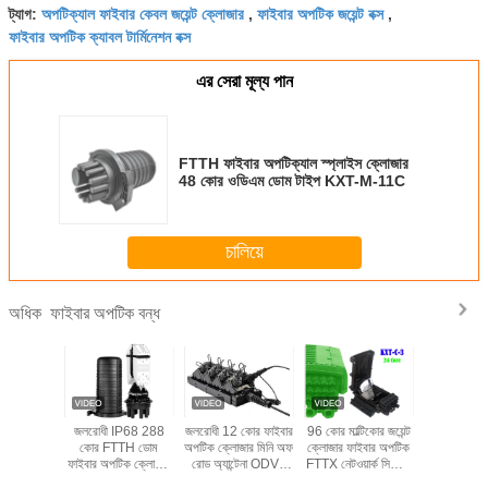
অপটিক্যাল ফাইবার কেবল জয়েন্ট ক্লোজার
ফাইবার অপটিক জয়েন্ট বক্স
ট্যাগ:
,
,
ফাইবার অপটিক ক্যাবল টার্মিনেশন বক্স
এর সেরা মূল্য পান
FTTH ফাইবার অপটিক্যাল স্প্লাইস ক্লোজার
48 কোর ওডিএম ডোম টাইপ KXT-M-11C
চালিয়ে
ফাইবার অপটিক বন্ধ
অধিক
T FTTH
জলরোধী IP68 288
জলরোধী 12 কোর ফাইবার
96 কোর মাল্টিকোর জয়েন্ট
12 কোর 2 ইন
রাইজন্টাল
কোর FTTH ডোম
অপটিক ক্লোজার মিনি অফ
ক্লোজার ফাইবার অপটিক
SC ফাইবার
পটিক কেবল
ফাইবার অপটিক ক্লোজার
রোড অ্যান্টেনা ODVA
FTTX নেটওয়ার্ক সিস্টেম
ক্লোজার এন
্লোজার 2 ইন
টেলিকম অপারেটর উচ্চ
IP68 টার্মিনাল বক্স
সংযোগ
আউটডোর IP6