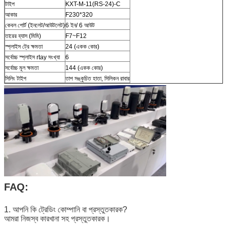
টাইপ
KXT-M-11(RS-24)-C
আকার
F230*320
কেবল পোর্ট (ইনলেট/আউটলেট)
6 ইন/ 6 আউট
তারের ব্যাস (মিমি)
F7~F12
স্প্লাইস ট্রে ক্ষমতা
24 (একক কোর)
সর্বোচ্চ স্প্লাইস rtay সংখ্যা
6
সর্বোচ্চ মূল ক্ষমতা
144 (একক কোর)
সিলিং টাইপ
তাপ সঙ্কুচিত হাতা, সিলিকন রাবার
FAQ:
1. আপনি কি ট্রেডিং কোম্পানি বা প্রস্তুতকারক?
আমরা নিজস্ব কারখানা সহ প্রস্তুতকারক।