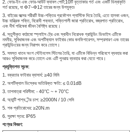
2. ফোর-ইন এবং ফোর-আউট ক্যাবল পোর্ট;10টি বৃত্তাকার গর্ত এবং একটি ডিম্বাকৃতি
গর্ত রয়েছে, যা Φ7~Φ12 তারের জন্য উপযুক্ত৷
3. বাইরের বক্সের শরীরটি উচ্চ-শক্তির প্রকৌশল প্লাস্টিক দিয়ে তৈরি, এতে হালকা ওজন,
উচ্চ যান্ত্রিক শক্তি, বিরোধী পক্বতা, শক্তিশালী জারা প্রতিরোধ, বজ্রপাত প্রতিরোধ,
এবং দীর্ঘ পরিষেবা জীবন বৈশিষ্ট্য রয়েছে।
4. স্তুপীকৃত কাঠামো স্প্লাইস ট্রে এবং স্বাধীন নিরোধক গ্রাউন্ডিং ডিভাইস এটিকে
নমনীয়, সুবিধাজনক এবং অপটিক্যাল ফাইবার কোর কনফিগারেশন, সম্প্রসারণ এবং তারের
গ্রাউন্ডিংয়ের জন্য নিরাপদ করে তোলে।
5. সমস্ত ধাতব অংশ স্টেইনলেস স্টিলের তৈরি, যা এটিকে বিভিন্ন পরিবেশে ব্যবহার করা
আরও সুবিধাজনক করে তোলে এবং এটি পুনরায় ব্যবহার করা যেতে পারে।
প্রযুক্তিগত সূচক:
1. বক্রতার ফাইবার ব্যাসার্ধ: ≥40 মিমি
2. অপটিক্যাল ডিস্কের অতিরিক্ত ক্ষতি: ≤ 0.01dB
3. তাপমাত্রা পরিসীমা: - 40°C ~ + 70°C
4. অ্যান্টি পাশ্বর্ীয় চাপ: ≥2000N / 10 সেমি
5. শক প্রতিরোধের: ≥20N.m
6. সুরক্ষা স্তর: IP65
পণ্যের বিবরণ: