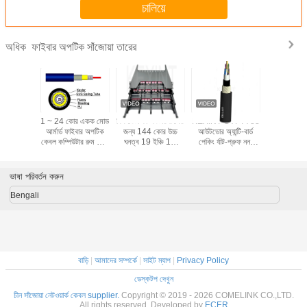
চালিয়ে
ফাইবার অপটিক সাঁজোয়া তারের
অধিক
T FTTH
1 ~ 24 কোর একক মোড
বিগ ডেটা কম্পিউটার রুমের
KEXINT GYFTY83
KEXINT G
 ইন্ডোর
আর্মার্ড ফাইবার অপটিক
জন্য 144 কোর উচ্চ
আউটডোর অ্যান্টি-বার্ড
ইন্ডোর সাঁজোয
্টি-কোর স্টিল
কেবল কম্পিউটার রুম 0.9
ঘনত্ব 19 ইঞ্চি 1U
পেকিং র্যাট-প্রুফ নন-
অপটিক কেবল
র্ড ফাইবার
টিউব এসওএস ইনডোর
ODF প্যাচ প্যানেল
মেটাল সেন্ট্রাল শক্তিশালী
কোর ইন্ডোর ম
াল কেবল
করে এফআরপি অপটিক্যাল
আর্মার্ড
ফাইবার কেবল
ভাষা পরিবর্তন করুন
Bengali
বাড়ি
|
আমাদের সম্পর্কে
|
সাইট ম্যাপ
|
Privacy Policy
ডেস্কটপ দেখুন
চীন সাঁজোয়া নেটওয়ার্ক কেবল supplier.
Copyright © 2019 - 2026 COMELINK CO.,LTD.
All rights reserved. Developed by
ECER