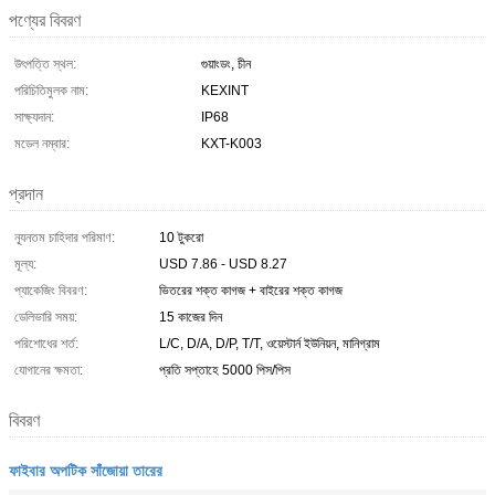
পণ্যের বিবরণ
উৎপত্তি স্থল:
গুয়াংডং, চীন
পরিচিতিমুলক নাম:
KEXINT
সাক্ষ্যদান:
IP68
মডেল নম্বার:
KXT-K003
প্রদান
ন্যূনতম চাহিদার পরিমাণ:
10 টুকরো
মূল্য:
USD 7.86 - USD 8.27
প্যাকেজিং বিবরণ:
ভিতরের শক্ত কাগজ + বাইরের শক্ত কাগজ
ডেলিভারি সময়:
15 কাজের দিন
পরিশোধের শর্ত:
L/C, D/A, D/P, T/T, ওয়েস্টার্ন ইউনিয়ন, মানিগ্রাম
যোগানের ক্ষমতা:
প্রতি সপ্তাহে 5000 পিস/পিস
বিবরণ
ফাইবার অপটিক সাঁজোয়া তারের