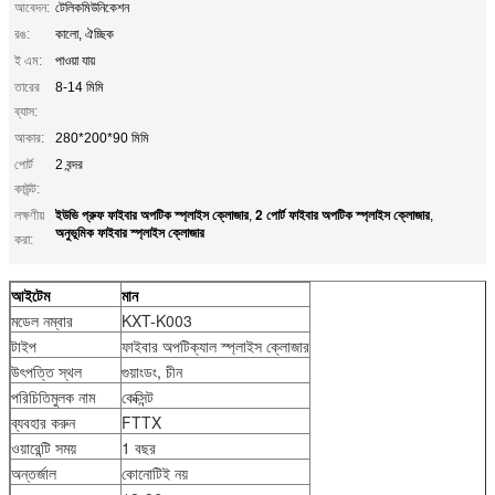
আবেদন:
টেলিকমিউনিকেশন
রঙ:
কালো, ঐচ্ছিক
ই এম:
পাওয়া যায়
তারের
8-14 মিমি
ব্যাস:
আকার:
280*200*90 মিমি
পোর্ট
2 বন্দর
কাউন্ট:
ইউভি প্রুফ ফাইবার অপটিক স্প্লাইস ক্লোজার
2 পোর্ট ফাইবার অপটিক স্প্লাইস ক্লোজার
লক্ষণীয়
,
,
অনুভূমিক ফাইবার স্প্লাইস ক্লোজার
করা:
আইটেম
মান
মডেল নম্বার
KXT-K003
টাইপ
ফাইবার অপটিক্যাল স্প্লাইস ক্লোজার
উৎপত্তি স্থল
গুয়াংডং, চীন
পরিচিতিমুলক নাম
কেক্সিন্ট
ব্যবহার করুন
FTTX
ওয়ারেন্টি সময়
1 বছর
অন্তর্জাল
কোনোটিই নয়