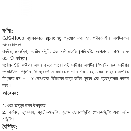
বর্ণনা:
GJS-H003 ব্যাপকভাবে splicing প্রয়োগ করা হয়, পরিবর্তনশীল অপটিক্যাল 
তারের বিতরণ.
বায়বীয়, ভূগর্ভস্থ, প্রাচীর-মাউন্টিং এবং নালী-মাউন্টিং।পরিবেষ্টিত তাপমাত্রা -40 থেকে 
65 ℃ পর্যন্ত।
সর্বোচ্চ 96 ফাইবার অর্জন করতে পারে।এই ফাইবার অপটিক স্প্লিটার বক্সে ফাইবার 
স্প্লাইসিং, স্প্লিটিং, ডিস্ট্রিবিউশন করা যেতে পারে এবং এরই মধ্যে, ফাইবার অপটিক 
স্প্লিটার বক্স FTTx নেটওয়ার্ক বিল্ডিংয়ের জন্য কঠিন সুরক্ষা এবং ব্যবস্থাপনা প্রদান 
করে।
আবেদন:
1. গুচ্ছ তন্তুর জন্য উপযুক্ত
2. বায়বীয়, ভূগর্ভস্থ, প্রাচীর-মাউন্টিং, হ্যান্ড হোল-মাউন্টিং পোল-মাউন্টিং এবং ডাক্ট-
মাউন্টিং।
বৈশিষ্ট্য: