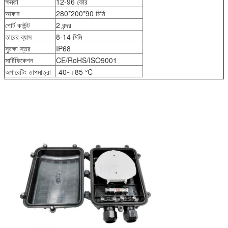
ক্ষমতা
12-96 কোর
আকার
280*200*90 মিমি
পোর্ট কাউন্ট
2 বন্দর
তারের ব্যাস
8-14 মিমি
সুরক্ষা স্তর
IP68
সার্টিফিকেশন
CE/RoHS/ISO9001
অপারেটিং তাপমাত্রা
-40~+85 ℃