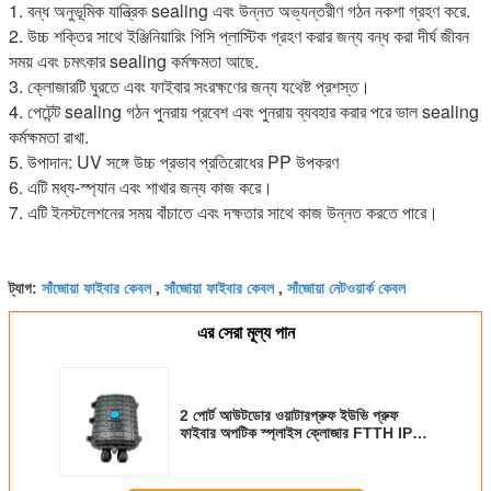
1. বন্ধ অনুভূমিক যান্ত্রিক sealing এবং উন্নত অভ্যন্তরীণ গঠন নকশা গ্রহণ করে.
2. উচ্চ শক্তির সাথে ইঞ্জিনিয়ারিং পিসি প্লাস্টিক গ্রহণ করার জন্য বন্ধ করা দীর্ঘ জীবন 
সময় এবং চমৎকার sealing কর্মক্ষমতা আছে.
3. ক্লোজারটি ঘুরতে এবং ফাইবার সংরক্ষণের জন্য যথেষ্ট প্রশস্ত।
4. পেটেন্ট sealing গঠন পুনরায় প্রবেশ এবং পুনরায় ব্যবহার করার পরে ভাল sealing 
কর্মক্ষমতা রাখা.
5. উপাদান: UV সঙ্গে উচ্চ প্রভাব প্রতিরোধের PP উপকরণ
6. এটি মধ্য-স্প্যান এবং শাখার জন্য কাজ করে।
7. এটি ইনস্টলেশনের সময় বাঁচাতে এবং দক্ষতার সাথে কাজ উন্নত করতে পারে।
সাঁজোয়া ফাইবার কেবল
সাঁজোয়া ফাইবার কেবল
সাঁজোয়া নেটওয়ার্ক কেবল
ট্যাগ:
,
,
এর সেরা মূল্য পান
2 পোর্ট আউটডোর ওয়াটারপ্রুফ ইউভি প্রুফ
ফাইবার অপটিক স্প্লাইস ক্লোজার FTTH IP68
6-96 কোর