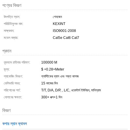
পণ্যের বিবরণ
উৎপত্তি স্থল:
শেনজেন
পরিচিতিমুলক নাম:
KEXINT
সাক্ষ্যদান:
ISO9001-2008
মডেল নম্বার:
Cat5e Cat6 Cat7
প্রদান
ন্যূনতম চাহিদার পরিমাণ:
100000 M
মূল্য:
$ +0.28+Meter
প্যাকেজিং বিবরণ:
প্লাস্টিকের ব্যাগ এবং শক্ত কাগজ
ডেলিভারি সময়:
15 কাজের দিন
পরিশোধের শর্ত:
T/T, D/A, D/P, , L/C, ওয়েস্টার্ন ইউনিয়ন, মানিগ্রাম
যোগানের ক্ষমতা:
300+ বক্স+1 দিন
বিবরণ
কপার ল্যান ক্যাবল