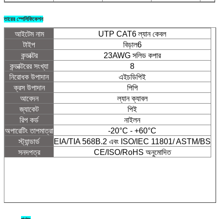
তারের স্পেসিফিকেশন
আইটেম নাম
UTP CAT6 ল্যান কেবল
টাইপ
বিড়াল6
কন্ডাক্টর
23AWG সলিড কপার
কন্ডাক্টরের সংখ্যা
8
নিরোধক উপাদান
এইচডিপিই
ক্রস উপাদান
পিপি
আবেদন
ল্যান ক্যাবল
জ্যাকেট
পিই
রিপ কর্ড
নাইলন
অপারেটিং তাপমাত্রা
-20°C - +60°C
স্ট্যান্ডার্ড
EIA/TIA 568B.2 এবং ISO/IEC 11801/ ASTM/BS
সনদপত্র
CE/ISO/RoHS অনুমোদিত