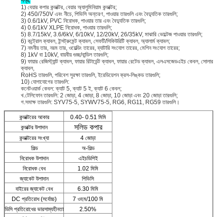
পণ্য:
1) বেয়ার কপার কন্ডাক্টর, বেয়ার অ্যালুমিনিয়াম কন্ডাক্টর;
2) 450/750V এবং নীচে, পিভিসি অন্তরণ, পাওয়ার তারগুলি এবং বৈদ্যুতিক তারগুলি;
3) 0.6/1kV, PVC নিরোধক, পাওয়ার তার এবং বৈদ্যুতিক তারগুলি;
4) 0.6/1kV XLPE নিরোধক, পাওয়ার তারগুলি;
5) 8.7/15kV, 3.6/6kV, 6/10kV, 12/20kV, 26/35kV, মাঝারি ভোল্টেজ পাওয়ার তারগুলি;
6) কন্ট্রোল ক্যাবল, ইন্সট্রুমেন্ট ক্যাবল, সেফটি/সিকিউরিটি ক্যাবল, অ্যালার্ম ক্যাবল;
7) নমনীয় তার, নরম তার, ওয়েল্ডিং তারের, ব্যাটারি সংযোগ তারের, মেশিন সংযোগ তারের;
8) 1kV বা 10kV, বায়বীয় গুচ্ছ/বান্ডিল তারগুলি;
9) ফায়ার রেজিস্ট্যান্ট ক্যাবল, ফায়ার রিটার্ডেন্ট ক্যাবল, ফায়ার রেটেড ক্যাবল, এলএসজেডএইচ কেবল, সোলার
ক্যাবল,
RoHS তারগুলি, পরিবেশ সুরক্ষা তারগুলি, ইরেডিয়েশন ক্রস-লিঙ্কড তারগুলি;
10) যোগাযোগের তারগুলি:
কনেটওয়ার্ক কেবল: ক্যাট 5, ক্যাট 5 ই, ক্যাট 6 কেবল;
খ.টেলিফোন তারগুলি: 2 জোড়া, 4 জোড়া, 8 জোড়া, 10 জোড়া এবং 20 জোড়া তারগুলি;
গ.সমাক্ষ তারগুলি: SYV75-5, SYWV75-5, RG6, RG11, RG59 তারগুলি।
কন্ডাক্টরের আকার
0.40- 0.51 মিমি
সলিড কপার
কন্ডাক্টর উপাদান
কন্ডাক্টরের সংখ্যা
4 জোড়া
শিল্ড
অ-শিল্ড
নিরোধক উপাদান
এইচডিপিই
নিরোধক বেধ
1.02 মিমি
জ্যাকেট উপাদান
পিভিসি
বাইরের জ্যাকেট বেধ
6.30 মিমি
DC প্রতিরোধ (সর্বোচ্চ)
7 ওহম/100 মি
ডিসি প্রতিরোধের ভারসাম্যহীনতা
2.50%