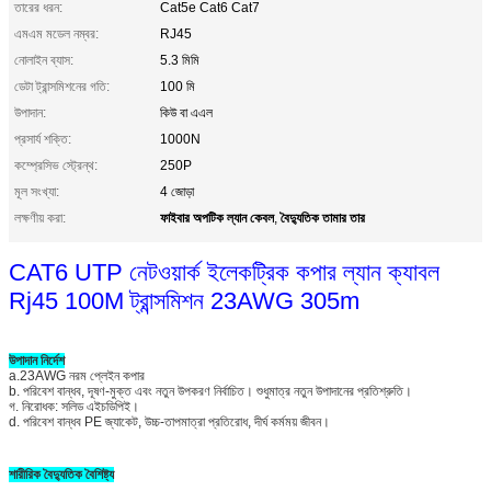
তারের ধরন:
Cat5e Cat6 Cat7
এমএম মডেল নম্বর:
RJ45
নোলাইন ব্যাস:
5.3 মিমি
ডেটা ট্রান্সমিশনের গতি:
100 মি
উপাদান:
কিউ বা এএল
প্রসার্য শক্তি:
1000N
কম্প্রেসিভ স্ট্রেন্থ:
250P
মূল সংখ্যা:
4 জোড়া
ফাইবার অপটিক ল্যান কেবল
বৈদ্যুতিক তামার তার
লক্ষণীয় করা:
,
CAT6 UTP নেটওয়ার্ক ইলেকট্রিক কপার ল্যান ক্যাবল
Rj45 100M ট্রান্সমিশন 23AWG 305m
উপাদান নির্দেশ
a.23AWG নরম প্লেইন কপার
b. পরিবেশ বান্ধব, দূষণ-মুক্ত এবং নতুন উপকরণ নির্বাচিত। শুধুমাত্র নতুন উপাদানের প্রতিশ্রুতি।
গ. নিরোধক: সলিড এইচডিপিই।
d. পরিবেশ বান্ধব PE জ্যাকেট, উচ্চ-তাপমাত্রা প্রতিরোধ, দীর্ঘ কর্মময় জীবন।
শারীরিক বৈদ্যুতিক বৈশিষ্ট্য