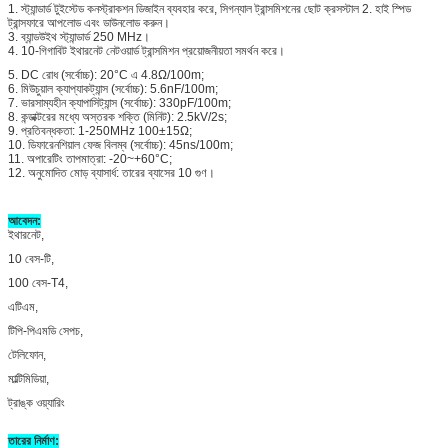
1. স্ট্যান্ডার্ড টুইস্টেড কনস্ট্রাকশন ডিজাইন ব্যবহার করে, সিগন্যাল ট্রান্সমিশনের ছোট ক্রসস্টাল 2. হাই স্পিড
ট্রান্সফারে আপলোড এবং ডাউনলোড করুন।
3. ব্যান্ডউইথ স্ট্যান্ডার্ড 250 MHz।
4. 10-গিগাবিট ইথারনেট নেটওয়ার্ড ট্রান্সমিশন প্রয়োজনীয়তা সমর্থন করে।
5. DC রোধ (সর্বোচ্চ): 20°C এ 4.8Ω/100m;
6. মিউচুয়াল ক্যাপ্যাকট্যান্স (সর্বোচ্চ): 5.6nF/100m;
7. ভারসাম্যহীন ক্যাপাসিট্যান্স (সর্বোচ্চ): 330pF/100m;
8. কন্ডাক্টরের মধ্যে অস্তরক শক্তি (মিনিট): 2.5kV/2s;
9. প্রতিবন্ধকতা: 1-250MHz 100±15Ω;
10. ডিফারেনশিয়াল ফেজ বিলম্ব (সর্বোচ্চ): 45ns/100m;
11. অপারেটিং তাপমাত্রা: -20~+60°C;
12. অনুমোদিত মোড় ব্যাসার্ধ: তারের ব্যাসের 10 গুণ।
আবেদন:
ইথারনেট,
10 বেস-টি,
100 বেস-T4,
এটিএম,
টিপি-পিএমডি সেপচ,
টেলিফোন,
মাল্টিমিডিয়া,
ট্রাঙ্ক ওয়্যারিং
তারের নির্মাণ: