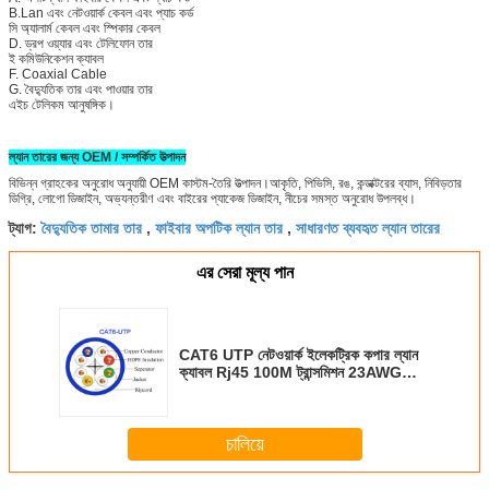
B.Lan এবং নেটওয়ার্ক কেবল এবং প্যাচ কর্ড
সি অ্যালার্ম কেবল এবং স্পিকার কেবল
D. ড্রপ ওয়্যার এবং টেলিফোন তার
ই কমিউনিকেশন ক্যাবল
F. Coaxial Cable
G. বৈদ্যুতিক তার এবং পাওয়ার তার
এইচ টেলিকম আনুষঙ্গিক।
ল্যান তারের জন্য OEM / সম্পর্কিত উত্পাদন
বিভিন্ন গ্রাহকের অনুরোধ অনুযায়ী OEM কাস্টম-তৈরি উত্পাদন।আকৃতি, পিভিসি, রঙ, কন্ডাক্টরের ব্যাস, নিবিড়তার
ডিগ্রি, লোগো ডিজাইন, অভ্যন্তরীণ এবং বাইরের প্যাকেজ ডিজাইন, নীচের সমস্ত অনুরোধ উপলব্ধ।
বৈদ্যুতিক তামার তার
ফাইবার অপটিক ল্যান তার
সাধারণত ব্যবহৃত ল্যান তারের
ট্যাগ:
,
,
এর সেরা মূল্য পান
CAT6 UTP নেটওয়ার্ক ইলেকট্রিক কপার ল্যান
ক্যাবল Rj45 100M ট্রান্সমিশন 23AWG
305m
চালিয়ে