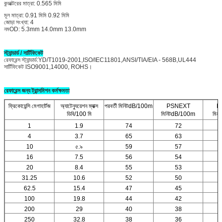
কন্ডাক্টরের মাত্রা: 0.565 মিমি
মূল মাত্রা: 0.91 মিমি 0.92 মিমি
জোড়া সংখ্যা: 4
নমOD: 5.3mm 14.0mm 13.0mm
স্ট্যান্ডার্ড / সার্টিফিকেট
রেফারেন্স স্ট্যান্ডার্ড:YD/T1019-2001,ISO/IEC11801,ANSI/TIA/EIA - 568B,UL444
সার্টিফিকেট ISO9001,14000, ROHS।
রেফারেন্স জন্য ট্রান্সমিশন কর্মক্ষমতা
ফ্রিকোয়েন্সি মেগাহার্টজ
অ্যাটেন্যুয়েশন ম্যাক্স
পরবর্তী মিনিটdB/100m
PSNEXT
E
ডিবি/100 মি
মিনিটdB/100m
মিন
1
1.9
74
72
4
3.7
65
63
10
৫.৯
59
57
16
7.5
56
54
20
8.4
55
53
31.25
10.6
52
50
62.5
15.4
47
45
100
19.8
44
42
200
29
40
38
250
32.8
38
36