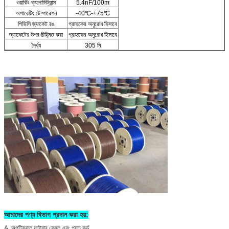
ওয়ার্কিং ক্যাপাসিট্যান্স
5.4nF/100m
অপারেটিং টেম্পারেশন
-40℃-+75℃
পিভিসি জ্যাকেট রঙ
গ্রাহকের অনুরোধ হিসাবে
জ্যাকেটের উপর চিহ্নিত করা
গ্রাহকের অনুরোধ হিসাবে
দৈর্ঘ্য
305 মি
আমাদের পণ্য বিভাগ প্রদান করা হয়
:
A. অপটিক্যাল ফাইবার কেবল এবং প্যাচ কর্ড