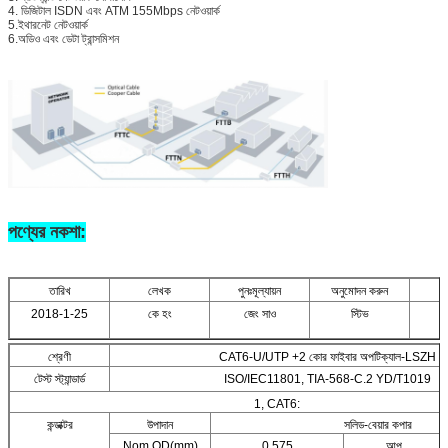
4. ডিজিটাল ISDN এবং ATM 155Mbps নেটওয়ার্ক
5.ইথারনেট নেটওয়ার্ক
6.অডিও এবং ডেটা ট্রান্সমিশন
পণ্যের নকশা:
তারিখ
লেখক
পুনঃমূল্যায়ন
অনুমোদন করুন
স
2018-1-25
কে হং
জেং সাও
স্টিভ
শ্রেণী
CAT6-U/UTP +2 কোর ফাইবার অপটিক্যাল-LSZH
টেস্ট স্ট্যান্ডার্ড
ISO/IEC11801, TIA-568-C.2 YD/T1019
1, CAT6:
কন্ডাক্টর
উপাদান
সলিড-বেয়ার কপার
Nom.OD(mm)
0.575
আপ