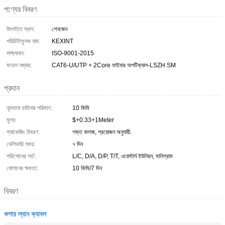
পণ্যের বিবরণ
উৎপত্তি স্থল:
শেনজেন
পরিচিতিমুলক নাম:
KEXINT
সাক্ষ্যদান:
ISO-9001-2015
মডেল নম্বার:
CAT6-U/UTP + 2Core ফাইবার অপটিক্যাল-LSZH SM
প্রদান
ন্যূনতম চাহিদার পরিমাণ:
10 কিমি
মূল্য:
$+0.33+1Meter
প্যাকেজিং বিবরণ:
শক্ত কাগজ, প্রয়োজন অনুযায়ী.
ডেলিভারি সময়:
৭ দিন
পরিশোধের শর্ত:
L/C, D/A, D/P, T/T, ওয়েস্টার্ন ইউনিয়ন, মানিগ্রাম
যোগানের ক্ষমতা:
10 কিমি/7 দিন
বিবরণ
কপার ল্যান ক্যাবল