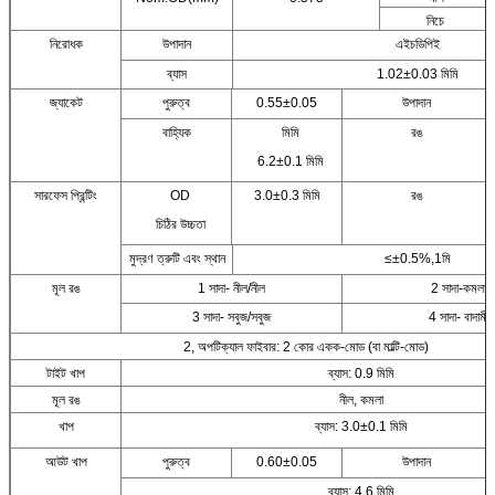
নিচে
নিরোধক
উপাদান
এইচডিপিই
ব্যাস
1.02±0.03 মিমি
জ্যাকেট
পুরুত্ব
0.55±0.05
উপাদান
বাহ্যিক
মিমি
রঙ
6.2±0.1 মিমি
সারফেস প্রিন্টিং
OD
3.0±0.3 মিমি
রঙ
চিঠির উচ্চতা
মুদ্রণ ত্রুটি এবং স্থান
≤±0.5%,1মি
মূল রঙ
1 সাদা- নীল/নীল
2 সাদা-কমলা/
3 সাদা- সবুজ/সবুজ
4 সাদা- বাদামী/ব
2, অপটিক্যাল ফাইবার: 2 কোর একক-মোড (বা মাল্টি-মোড)
টাইট খাপ
ব্যাস: 0.9 মিমি
মূল রঙ
নীল, কমলা
খাপ
ব্যাস: 3.0±0.1 মিমি
আউট খাপ
পুরুত্ব
0.60±0.05
উপাদান
ব্যাস: 4.6 মিমি