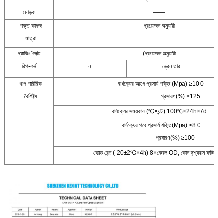
মোড়ক
——
শক্ত কাগজ
প্রয়োজন অনুযায়ী
মাত্রা
প্যাকিং দৈর্ঘ্য
(প্রয়োজন অনুযায়ী
রিপ-কর্ড
না
ড্রেন তার
খাপ শারীরিক
বার্ধক্যের আগে প্রসার্য শক্তি (Mpa) ≥10.0
বৈশিষ্ট্য
প্রসারণ(%) ≥125
বার্ধক্যের সময়কাল (℃×ঘন্টা) 100℃×24h×7d
বার্ধক্যের পরে প্রসার্য শক্তি(Mpa) ≥8.0
প্রসারণ(%) ≥100
কোল্ড বেন্ড (-20±2℃×4h) 8×কেবল OD, কোন দৃশ্যমান ফাটল 