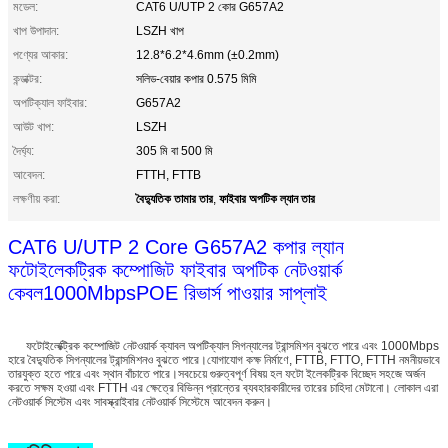
মডেল:
CAT6 U/UTP 2 কোর G657A2
খাপ উপাদান:
LSZH খাপ
পণ্যের আকার:
12.8*6.2*4.6mm (±0.2mm)
কন্ডাক্টর:
সলিড-বেয়ার কপার 0.575 মিমি
অপটিক্যাল ফাইবার:
G657A2
আউট খাপ:
LSZH
দৈর্ঘ্য:
305 মি বা 500 মি
আবেদন:
FTTH, FTTB
বৈদ্যুতিক তামার তার
ফাইবার অপটিক ল্যান তার
লক্ষণীয় করা:
,
CAT6 U/UTP 2 Core G657A2 কপার ল্যান
ফটোইলেকট্রিক কম্পোজিট ফাইবার অপটিক নেটওয়ার্ক
কেবল
1000Mbps
POE রিভার্স পাওয়ার সাপ্লাই
ফটোইলেক্ট্রিক কম্পোজিট নেটওয়ার্ক ক্যাবল অপটিক্যাল সিগন্যালের ট্রান্সমিশন বুঝতে পারে এবং 1000Mbps
হারে বৈদ্যুতিক সিগন্যালের ট্রান্সমিশনও বুঝতে পারে।যোগাযোগ কক্ষ নির্মাণে, FTTB, FTTO, FTTH নমনীয়ভাবে
তারযুক্ত হতে পারে এবং স্থান বাঁচাতে পারে।সবচেয়ে গুরুত্বপূর্ণ বিষয় হল ফটো ইলেকট্রিক বিচ্ছেদ সহজে অর্জন
করতে সক্ষম হওয়া এবং FTTH এর ক্ষেত্রে বিভিন্ন প্রান্তের ব্যবহারকারীদের তারের চাহিদা মেটানো। লোকাল এরা
নেটওয়ার্ক সিস্টেম এবং সাবস্ক্রাইবার নেটওয়ার্ক সিস্টেমে আবেদন করুন।