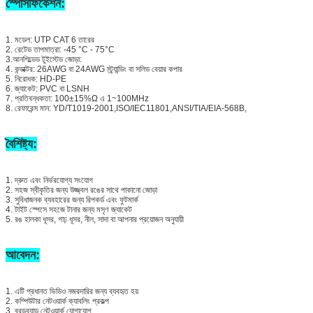
স্পেসিফিকেশন:
1. মডেল: UTP CAT 6 তারের
2. রেটেড তাপমাত্রা: -45 °C - 75°C
3.আনশিল্ডেড টুইস্টেড জোড়া:
4. কন্ডাক্টর: 26AWG বা 24AWG স্ট্র্যান্ডিং বা সলিড বেয়ার কপার
5. নিরোধক: HD-PE
6. জ্যাকেট: PVC বা LSNH
7. প্রতিবন্ধকতা: 100±15%Ω এ 1~100MHz
8. রেফারেন্স মান: YD/T1019-2001,ISO/IEC11801,ANSI/TIA/EIA-568B,
বৈশিষ্ট্য:
1. দ্রুত এবং নির্ভরযোগ্য সংযোগ
2. সহজ স্বীকৃতির জন্য উজ্জ্বল রঙের সাথে পাকানো জোড়া
3. সুবিধাজনক ব্যবহারের জন্য রিপকর্ড এবং ফুটমার্ক
4. টাইট স্পেসে সহজে টানার জন্য মসৃণ জ্যাকেট
5. রঙ হালকা ধূসর, গাঢ় ধূসর, নীল, সাদা বা আপনার প্রয়োজন অনুযায়ী
আবেদন:
1. এটি প্রধানত ভিডিও নজরদারির জন্য ব্যবহৃত হয়
2. কম্পিউটার নেটওয়ার্ক ক্যাবলিং প্রকল্প
3. ব্রডব্যান্ড নেটওয়ার্ক যোগাযোগ