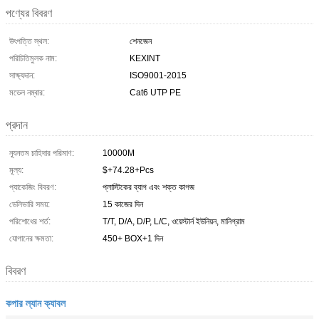
পণ্যের বিবরণ
উৎপত্তি স্থল:
শেনজেন
পরিচিতিমুলক নাম:
KEXINT
সাক্ষ্যদান:
ISO9001-2015
মডেল নম্বার:
Cat6 UTP PE
প্রদান
ন্যূনতম চাহিদার পরিমাণ:
10000M
মূল্য:
$+74.28+Pcs
প্যাকেজিং বিবরণ:
প্লাস্টিকের ব্যাগ এবং শক্ত কাগজ
ডেলিভারি সময়:
15 কাজের দিন
পরিশোধের শর্ত:
T/T, D/A, D/P, L/C, ওয়েস্টার্ন ইউনিয়ন, মানিগ্রাম
যোগানের ক্ষমতা:
450+ BOX+1 দিন
বিবরণ
কপার ল্যান ক্যাবল