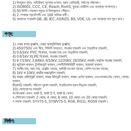
1) উপযুক্ত মূল্য, অতিরিক্ত মূল্যের গুণমান, দ্রুত ডেলিভারি, সর্বাগ্রে পরিষেবা।
2) ISO9001, CCC, CE, Reach, RoHS, ব্যুরো ভেরিটাস এবং অন্যান্য শংসাপত্র।
3) 50 মিনিট শেনজেন সমুদ্র বা বিমানবন্দরে পৌঁছান।
4) 2 পেশাদার প্রকৌশলী এবং 168 অভিজ্ঞ কর্মী।
5) আমাদের পণ্যগুলি GB, JB, IEC, AS/NZS, BS, VDE, UL এবং অন্যান্য মান পূরণ করে।
পণ্য:
1) বেয়ার কপার কন্ডাক্টর, বেয়ার অ্যালুমিনিয়াম কন্ডাক্টর;
2) 450/750V এবং নীচে, পিভিসি অন্তরণ, পাওয়ার তারগুলি এবং বৈদ্যুতিক তারগুলি;
3) 0.6/1kV, PVC নিরোধক, পাওয়ার তার এবং বৈদ্যুতিক তারগুলি;
4) 0.6/1kV XLPE নিরোধক, পাওয়ার তারগুলি;
5) 8.7/15kV, 3.6/6kV, 6/10kV, 12/20kV, 26/35kV, মাঝারি ভোল্টেজ পাওয়ার তারগুলি;
6) কন্ট্রোল ক্যাবল, ইন্সট্রুমেন্ট ক্যাবল, সেফটি/সিকিউরিটি ক্যাবল, অ্যালার্ম ক্যাবল;
7) নমনীয় তার, নরম তার, ওয়েল্ডিং তারের, ব্যাটারি সংযোগ তারের, মেশিন সংযোগ তারের;
8) 1kV বা 10kV, বায়বীয় গুচ্ছ/বান্ডিল তারগুলি;
9) ফায়ার রেজিস্ট্যান্ট ক্যাবল, ফায়ার রিটার্ডেন্ট ক্যাবল, ফায়ার রেটেড ক্যাবল, এলএসজেডএইচ কেবল, সোলার
ক্যাবল,
RoHS তারগুলি, পরিবেশ সুরক্ষা তারগুলি, ইরেডিয়েশন ক্রস-লিঙ্কড তারগুলি;
10) যোগাযোগের তারগুলি:
কনেটওয়ার্ক কেবল: ক্যাট 5, ক্যাট 5 ই, ক্যাট 6 কেবল;
খ.টেলিফোন তারগুলি: 2 জোড়া, 4 জোড়া, 8 জোড়া, 10 জোড়া এবং 20 জোড়া তারগুলি;
গ.সমাক্ষ তারগুলি: SYV75-5, SYWV75-5, RG6, RG11, RG59 তারগুলি।
নির্মাণ: