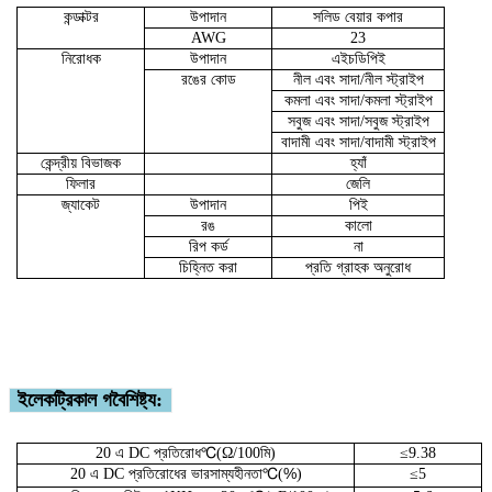
কন্ডাক্টর
উপাদান
সলিড বেয়ার কপার
AWG
23
নিরোধক
উপাদান
এইচডিপিই
রঙের কোড
নীল এবং সাদা/নীল স্ট্রাইপ
কমলা এবং সাদা/কমলা স্ট্রাইপ
সবুজ এবং সাদা/সবুজ স্ট্রাইপ
বাদামী এবং সাদা/বাদামী স্ট্রাইপ
কেন্দ্রীয় বিভাজক
হ্যাঁ
ফিলার
জেলি
জ্যাকেট
উপাদান
পিই
রঙ
কালো
রিপ কর্ড
না
চিহ্নিত করা
প্রতি গ্রাহক অনুরোধ
ই
লেকট্রিকাল গ
বৈশিষ্ট্য:
℃
20 এ DC প্রতিরোধ
(Ω/100মি)
≤9.38
℃
%
20 এ DC প্রতিরোধের ভারসাম্যহীনতা
(
)
≤5