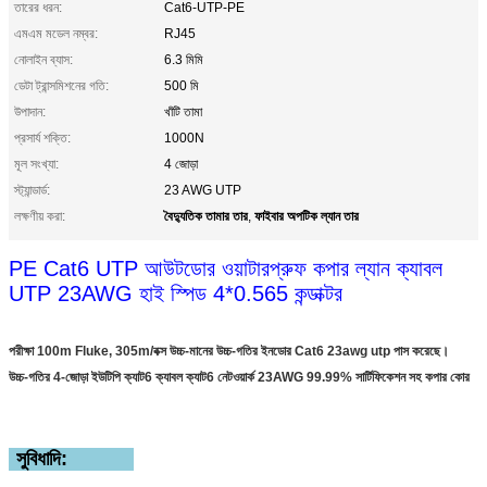
তারের ধরন:
Cat6-UTP-PE
এমএম মডেল নম্বর:
RJ45
নোলাইন ব্যাস:
6.3 মিমি
ডেটা ট্রান্সমিশনের গতি:
500 মি
উপাদান:
খাঁটি তামা
প্রসার্য শক্তি:
1000N
মূল সংখ্যা:
4 জোড়া
স্ট্যান্ডার্ড:
23 AWG UTP
বৈদ্যুতিক তামার তার
ফাইবার অপটিক ল্যান তার
লক্ষণীয় করা:
,
PE Cat6 UTP আউটডোর ওয়াটারপ্রুফ কপার ল্যান ক্যাবল
UTP 23AWG হাই স্পিড 4*0.565 কন্ডাক্টর
পরীক্ষা 100m Fluke, 305m/বক্স উচ্চ-মানের উচ্চ-গতির ইনডোর Cat6 23awg utp পাস করেছে।
উচ্চ-গতির 4-জোড়া ইউটিপি ক্যাট6 ক্যাবল ক্যাট6 নেটওয়ার্ক 23AWG 99.99% সার্টিফিকেশন সহ কপার কোর
সুবিধাদি: