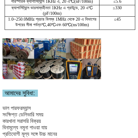
℃
পারস্পরিক ক্যাপাসিট্যান্স 1KHz এ, 20 এ
(nF/100m)
≤5.6
℃
ক্যাপাসিট্যান্স ভারসাম্যহীনতা 1KHz এ গ্রাউন্ডে, 20 এ
≤330
(pF/100m)
1.0~250.0MHz প্রচার বিলম্ব 1MHz থেকে 20 এ বিভাগের
≤45
℃
℃
℃
উপরের সীমা পর্যন্ত
,40
এবং 60
(ns/100m)
আমাদের সুবিধা:
ভাল পারফরম্যান্স
সংক্ষিপ্ত ডেলিভারি সময়
কারখানা সরাসরি বিক্রয়
বিনামূল্যে নমুনা পাওয়া যায়
প্রতিযোগী মূল্য সঙ্গে উচ্চ মানের