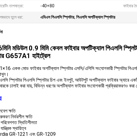
রেটিং তাপমাত্রা:
-40+80
ফাইবার দৈর্
েষভাবে তুলে ধরা:
এবিএস পিএলসি স্প্লিটার
,
পিএলসি অপটিক্যাল স্প্লিটার
ণনা
6
মিনি মডিউল 0.9 মিমি কেবল ফাইবার অপটিক্যাল পিএলসি স্প্
িটার G657A1 হাইট্রেল
1×16 একক মোড ফাইবার অপটিক্যাল স্প্লিটার এসসি/এপিসি সংযোগকারী স্প্লিটার পিএলসি
াখুন।
িএলসি স্প্লিটার পিএলসি স্প্লিটার চিপ এবং ইনপুট, আউটপুট অপটিক্যাল ফাইবার অ্যারে একট
বারকে ঢালাই করা যায়, বিভিন্ন ধরণের অপটিক্যাল ফাইবার সংযোগকারী প্রক্রিয়াকরণও করা
য
িবেশ ক্ষতি
েরুকরণ নির্ভরশীল ক্ষতি
 পরিবেশগত স্থিতিশীলতা
ান্ত্রিক স্থায়িত্ব
rdia GR-1221 এবং GR-1209