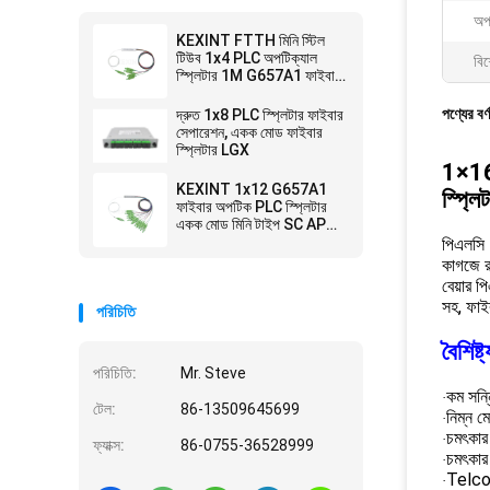
অপা
KEXINT FTTH মিনি স্টিল
টিউব 1x4 PLC অপটিক্যাল
বিশ
স্প্লিটার 1M G657A1 ফাইবার
অপটিক PLC স্প্লিটার
পণ্যের বর্
দ্রুত 1x8 PLC স্প্লিটার ফাইবার
সেপারেশন, একক মোড ফাইবার
স্প্লিটার LGX
1×1
KEXINT 1x12 G657A1
স্প্ল
ফাইবার অপটিক PLC স্প্লিটার
একক মোড মিনি টাইপ SC APC
সংযোগকারী
পিএলসি 
কাগজে র
বেয়ার প
সহ, ফাই
পরিচিতি
বৈশিষ্ট্
পরিচিতি:
Mr. Steve
কম সন্ন
·
টেল:
86-13509645699
নিম্ন ম
·
চমৎকার
·
ফ্যাক্স:
86-0755-36528999
চমৎকার য
·
Telco
·