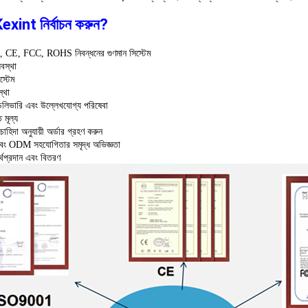
exint নির্বাচন করুন?
 CE, FCC, ROHS নিবন্ধনের গুণমান সিস্টেম
যবস্থা
্টেম
স্থা
ডেলিভারি এবং উল্লেখযোগ্য পরিষেবা
ত মূল্য
চাহিদা অনুযায়ী অর্ডার গ্রহণ করুন
 ODM সহযোগিতার সমৃদ্ধ অভিজ্ঞতা
্থপ্রদান এবং বিতরণ