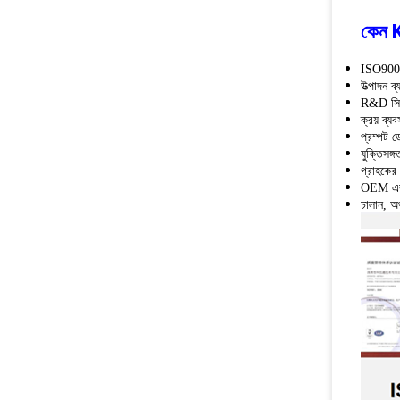
কেন K
ISO900,
উত্পাদন ব্
R&D সিস
ক্রয় ব্যব
প্রম্পট 
যুক্তিসঙ্গ
গ্রাহকের 
OEM এবং
চালান, অর