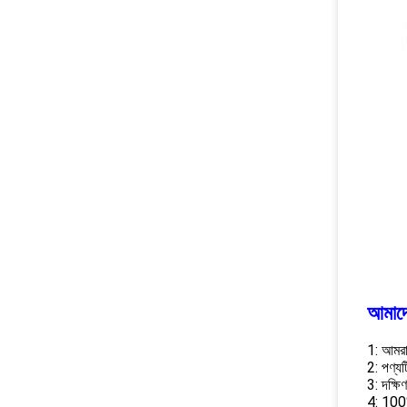
আমাদে
1: আমরা
2: পণ্যট
3: দক্ষ
4: 100%