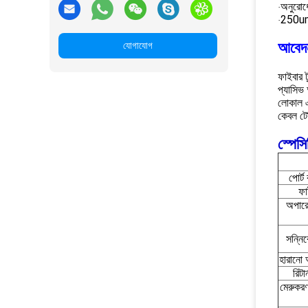
অনুরোধ
·
250um
·
আবেদ
যোগাযোগ
ফাইবার 
প্যাসিভ
লোকাল এ
কেবল ট
স্পেস
পোর্
ফা
অপারেট
সন্নি
হারানো 
রিটা
মেরুকরণ