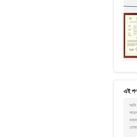
এই পণ্
আমি 
পারে
ধন্যব
তোমা