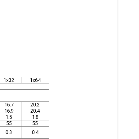
1x32
1x64
16.7
20.2
16.9
20.4
1.5
1.8
55
55
0.3
0.4