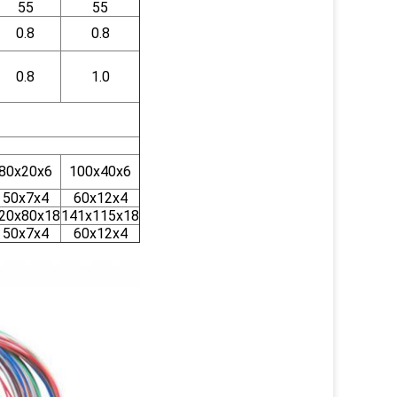
55
55
0.8
0.8
0.8
1.0
80x20x6
100x40x6
50x7x4
60x12x4
20x80x18
141x115x18
50x7x4
60x12x4