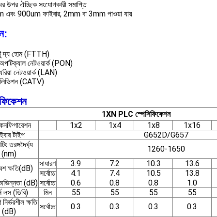
ের উপর ঐচ্ছিক সংযোগকারী সমাপ্তি
 এবং 900um ফাইবার, 2mm বা 3mm পাওয়া যায়
ন:
টু দ্য হোম (FTTH)
 অপটিক্যাল নেটওয়ার্ক (PON)
রিয়া নেটওয়ার্ক (LAN)
েলিভিশন (CATV)
িফিকেশন
1XN PLC স্পেসিফিকেশন
ট কনফিগারেশন
1x2
1x4
1x8
1x16
ইবার টাইপ
G652D/G657
িং তরঙ্গদৈর্ঘ্য
1260-1650
(nm)
সাধারণ
3.9
7.2
10.3
13.6
বেশ ক্ষতি(dB)
সর্বোচ্চ
4.1
7.4
10.5
13.8
অভিন্নতা (dB)
সর্বোচ্চ
0.6
0.8
0.8
1.0
র্ন লস (ডিবি)
মিন
55
55
55
55
 নির্ভরশীল ক্ষতি
সর্বোচ্চ
0.3
0.3
0.3
0.3
(dB)