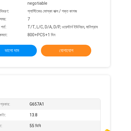
negotiable
 বিবরণ:
প্লাস্টিকের ফোস্কা বাক্স / শক্ত কাগজ
সময়:
7
শর্ত:
T/T, L/C, D/A, D/P, ওয়েস্টার্ন ইউনিয়ন, মানিগ্রাম
্ষমতা:
800+PCS+1 দিন
ভালো দাম
যোগাযোগ
প্রকার:
G657A1
্ষতি:
13.8
ত:
55 ডিবি