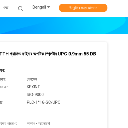
Bengali
খবর
উদ্ধৃতির জন্য আবেদন
FTTH প্যাসিভ ফাইবার অপটিক স্প্লিটার UPC 0.9mm 55 DB
বরণ:
্থল:
শেনজেন
লক নাম:
KEXINT
ISO-9000
ার:
PLC-1*16-SC/UPC
াহিদার পরিমাণ:
আলাপ - আলোচনা