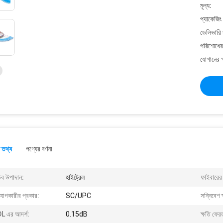
মূল্য:
প্যাকেজিং
ডেলিভারি 
পরিশোধের 
যোগানের ক
 তথ্য
পণ্যের বর্ণনা
উব উপাদান:
হাইট্রেল
ফাইবারের 
যোগকারীর প্রকার:
SC/UPC
সন্নিবেশ ক
L এর আদর্শ:
0.15dB
ক্ষতি ফের