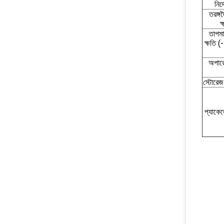
নির্
তরঙ্গদ
ক
তাপমা
ক্ষতি
অপারে
স্টোরেজ
প্যাকেজ