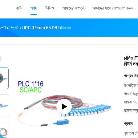
বাড়ি
পণ্য
ভিডিও
আমাদের সম্পর্কে
আমাদের সাথে যোগাযোগ করুন
অপটিক স্প্লিটার UPC 0.9mm 55 DB রিটার্ন লস
চালিত 
রিটার্ন লস
পণ্যের বি
উৎপত্তি স
পরিচিতিমু
সাক্ষ্যদান:
মডেল নম্ব
প্রদান:
ন্যূনতম চ