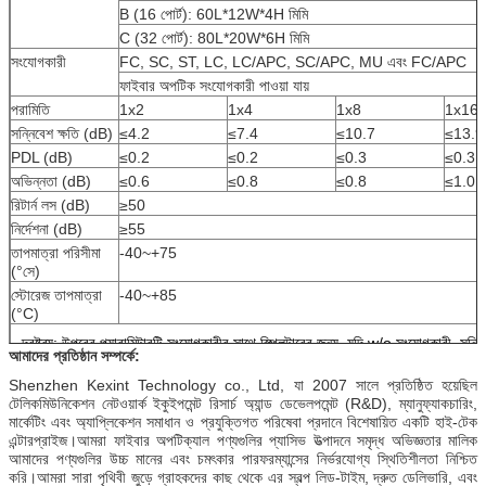
B (16 পোর্ট): 60L*12W*4H মিমি
C (32 পোর্ট): 80L*20W*6H মিমি
সংযোগকারী
FC, SC, ST, LC, LC/APC, SC/APC, MU এবং FC/APC
ফাইবার অপটিক সংযোগকারী পাওয়া যায়
পরামিতি
1x2
1x4
1x8
1x16
সন্নিবেশ ক্ষতি (dB)
≤4.2
≤7.4
≤10.7
≤13.9
PDL (dB)
≤0.2
≤0.2
≤0.3
≤0.3
অভিন্নতা (dB)
≤0.6
≤0.8
≤0.8
≤1.0
রিটার্ন লস (dB)
≥50
নির্দেশনা (dB)
≥55
তাপমাত্রা পরিসীমা
-40~+75
(°সে)
স্টোরেজ তাপমাত্রা
-40~+85
(°C)
দ্রষ্টব্য: উপরের প্যারামিটারটি সংযোগকারীর সাথে স্প্লিটারের জন্য, যদি w/o সংযোগকারী, সন্ন
আমাদের প্রতিষ্ঠান সম্পর্কে:
Shenzhen Kexint Technology co., Ltd, যা 2007 সালে প্রতিষ্ঠিত হয়েছিল
টেলিকমিউনিকেশন নেটওয়ার্ক ইকুইপমেন্ট রিসার্চ অ্যান্ড ডেভেলপমেন্ট (R&D), ম্যানুফ্যাকচারিং,
মার্কেটিং এবং অ্যাপ্লিকেশন সমাধান ও প্রযুক্তিগত পরিষেবা প্রদানে বিশেষায়িত একটি হাই-টেক
এন্টারপ্রাইজ।আমরা ফাইবার অপটিক্যাল পণ্যগুলির প্যাসিভ উত্পাদনে সমৃদ্ধ অভিজ্ঞতার মালিক
আমাদের পণ্যগুলির উচ্চ মানের এবং চমৎকার পারফরম্যান্সের নির্ভরযোগ্য স্থিতিশীলতা নিশ্চিত
করি।আমরা সারা পৃথিবী জুড়ে গ্রাহকদের কাছ থেকে এর স্বল্প লিড-টাইম, দ্রুত ডেলিভারি, এবং