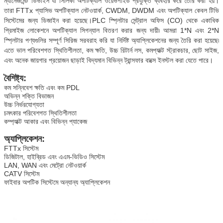
ম্যানেজমেন্ট ডিভাইস যা সিলিকা অপটিক্যাল ওয়েভগাইড প্রযুক্তি ব্যবহার করে তৈরি করা হয়।
তারা FTTx প্যাসিভ অপটিক্যাল নেটওয়ার্ক, CWDM, DWDM এবং অপটিক্যাল কেবল টিভি 
সিস্টেমের জন্য ডিজাইন করা হয়েছে।PLC স্প্লিটার সেন্ট্রাল অফিস (CO) থেকে একাধিক 
প্রিমাইজ লোকেশনে অপটিক্যাল সিগন্যাল বিতরণ করার জন্য দায়ী৷ আমরা 1*N এবং 2*N 
স্প্লিটার পণ্যগুলির সম্পূর্ণ সিরিজ সরবরাহ করি যা নির্দিষ্ট অ্যাপ্লিকেশনের জন্য তৈরি করা হয়েছে৷ 
এতে ভাল পরিবেশগত স্থিতিশীলতা, কম ক্ষতি, উচ্চ রিটার্ন লস, কমপ্যাক্ট স্ট্রাকচার, ছোট সাইজ, 
এবং অনেক জায়গার প্রয়োজন ছাড়াই বিদ্যমান বিভিন্ন ট্রান্সফার বাক্সে ইনস্টল করা যেতে পারে।
বৈশিষ্ট্য:
কম সন্নিবেশ ক্ষতি এবং কম PDL
অভিন্ন শক্তি বিভাজন
উচ্চ নির্ভরযোগ্যতা
চমৎকার পরিবেশগত স্থিতিশীলতা
কম্প্যাক্ট আকার এবং বিভিন্ন প্যাকেজ
অ্যাপ্লিকেশন:
FTTx সিস্টেম
ডিজিটাল, হাইব্রিড এবং এএম-ভিডিও সিস্টেম
LAN, WAN এবং মেট্রো নেটওয়ার্ক
CATV সিস্টেম
ফাইবার অপটিক সিস্টেমে অন্যান্য অ্যাপ্লিকেশন