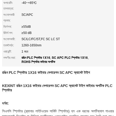
অপারেটিং
-40~+85℃
তাপমাত্রা:
সংযোগকারী
SC/APC
প্রকার:
নির্দেশনা:
≥55dB
রিটার্ন লস:
≥50 dB
সংযোগকারী:
SC/LC/FC/ST,FC SC LC ST
তরঙ্গদৈর্ঘ্য:
1260-1650nm
ওয়ারেন্টি:
1 বছর
রঙিন PLC স্প্লিটার 1X16
SC APC PLC স্প্লিটার 1X16
লক্ষণীয় করা:
,
,
ROHS স্প্লিটার ফাইবার অপটিক
রঙিন PLC স্প্লিটার 1X16 ফাইবার সেপারেশন SC APC অ্যাসেট টাইপ
KEXINT রঙিন 1X16 ফাইবার সেপারেশন SC APC অ্যাসেট টাইপ ফাইবার অপটিক PLC
স্প্লিটার
বর্ণনা:
পিএলসি স্প্লিটার (প্ল্যানার লাইটওয়েভ সার্কিট স্প্লিটার) হল এক ধরনের অপটিক্যাল পাওয়ার 