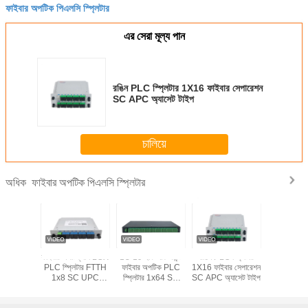
ফাইবার অপটিক পিএলসি স্প্লিটার
এর সেরা মূল্য পান
রঙিন PLC স্প্লিটার 1X16 ফাইবার সেপারেশন
SC APC অ্যাসেট টাইপ
চালিয়ে
ফাইবার অপটিক পিএলসি স্প্লিটার
অধিক
T 1x12
ফাইবার অপটিক্যাল LGX
1U 19 ইঞ্চি র্যাক মাউন্ট
রঙিন PLC স্প্লিটার
KEXINT FT
 ফাইবার
PLC স্প্লিটার FTTH
ফাইবার অপটিক PLC
1X16 ফাইবার সেপারেশন
স্টিল টিউব
 স্প্লিটার
1x8 SC UPC
স্প্লিটার 1x64 SC
SC APC অ্যাসেট টাইপ
অপটিক্যাল স্প
মিনি টাইপ
সংযোগকারী কার্ডের ধরন
APC সংযোগকারী
G657A1 ফ
ংযোগকারী
অপটিক PLC স