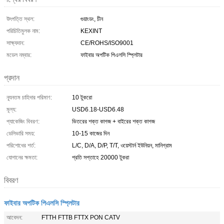
উৎপত্তি স্থল:
গুয়াংডং, চীন
পরিচিতিমুলক নাম:
KEXINT
সাক্ষ্যদান:
CE/ROHS/ISO9001
মডেল নম্বার:
ফাইবার অপটিক পিএলসি স্প্লিটার
প্রদান
ন্যূনতম চাহিদার পরিমাণ:
10 টুকরো
মূল্য:
USD6.18-USD6.48
প্যাকেজিং বিবরণ:
ভিতরের শক্ত কাগজ + বাইরের শক্ত কাগজ
ডেলিভারি সময়:
10-15 কাজের দিন
পরিশোধের শর্ত:
L/C, D/A, D/P, T/T, ওয়েস্টার্ন ইউনিয়ন, মানিগ্রাম
যোগানের ক্ষমতা:
প্রতি সপ্তাহে 20000 টুকরা
বিবরণ
ফাইবার অপটিক পিএলসি স্প্লিটার
আবেদন:
FTTH FTTB FTTX PON CATV