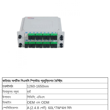
ফাইবার অপটিক পিএলসি স্প্লিটার প্রযুক্তিগত বৈশিষ্ট্য
তরঙ্গদৈর্ঘ্য
1260-1650nm
বিনামূল্যে নমুনা
হ্যাঁ
উপাদান
পিভিসি; এবিএস
ডিজাইন
OEM এবং ODM
স্পেসিফিকেশন
A (2.4.8 পোর্ট): 60L*7W*4H মিমি