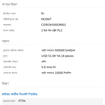
পণ্যের বিবরণ
উৎপত্তি স্থল:
চীন
পরিচিতিমুলক নাম:
KEXINT
সাক্ষ্যদান:
CE/ROHS/ISO9001
মডেল নম্বার:
1*64 র্যাক মাউন্ট PLC
প্রদান
ন্যূনতম চাহিদার পরিমাণ:
প্রতি সপ্তাহে 500000 টুকরা/টুকরা
মূল্য:
USD 51.09~54.18 pieces
প্যাকেজিং বিবরণ:
কার্টন
ডেলিভারি সময়:
5-8 কাজের দিন
যোগানের ক্ষমতা:
প্রতি সপ্তাহে 10000 পিস/পিস
বিবরণ
ফাইবার অপটিক পিএলসি স্প্লিটার
ব্যবহার করুন:
FTTH