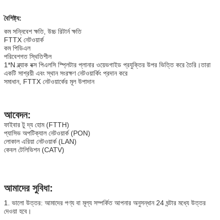
বৈশিষ্ট্য:
কম সন্নিবেশ ক্ষতি, উচ্চ রিটার্ন ক্ষতি
FTTX নেটওয়ার্ক
কম পিডিএল
পরিবেশগত স্থিতিশীল
1*N ব্ল্যাক বক্স পিএলসি স্প্লিটার প্লানার ওয়েভগাইড প্রযুক্তির উপর ভিত্তি করে তৈরি।তারা
একটি সাশ্রয়ী এবং স্থান সংরক্ষণ নেটওয়ার্কিং প্রদান করে
সমাধান, FTTX নেটওয়ার্কের মূল উপাদান
আবেদন:
ফাইবার টু দ্য হোম (FTTH)
প্যাসিভ অপটিক্যাল নেটওয়ার্ক (PON)
লোকাল এরিয়া নেটওয়ার্ক (LAN)
কেবল টেলিভিশন (CATV)
আমাদের সুবিধা:
1. ভালো উত্তর: আমাদের পণ্য বা মূল্য সম্পর্কিত আপনার অনুসন্ধান 24 ঘন্টার মধ্যে উত্তর 
দেওয়া হবে।