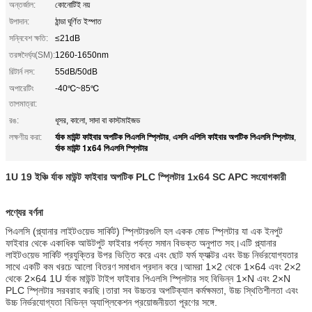
অন্তর্জাল:
কোনোটিই নয়
উপাদান:
ঠান্ডা ঘূর্ণিত ইস্পাত
সন্নিবেশ ক্ষতি:
≤21dB
তরঙ্গদৈর্ঘ্য(SM):
1260-1650nm
রিটার্ন লস:
55dB/50dB
অপারেটিং
-40℃~85℃
তাপমাত্রা:
রঙ:
ধূসর, কালো, সাদা বা কাস্টমাইজড
র্যাক মাউন্ট ফাইবার অপটিক পিএলসি স্প্লিটার
এসসি এপিসি ফাইবার অপটিক পিএলসি স্প্লিটার
লক্ষণীয় করা:
,
,
র্যাক মাউন্ট 1x64 পিএলসি স্প্লিটার
1U 19 ইঞ্চি র্যাক মাউন্ট ফাইবার অপটিক PLC স্প্লিটার 1x64 SC APC সংযোগকারী
পণ্যের বর্ণনা
পিএলসি (প্ল্যানার লাইটওয়েভ সার্কিট) স্প্লিটারগুলি হল একক মোড স্প্লিটার যা এক ইনপুট 
ফাইবার থেকে একাধিক আউটপুট ফাইবার পর্যন্ত সমান বিভক্ত অনুপাত সহ।এটি প্ল্যানার 
লাইটওয়েভ সার্কিট প্রযুক্তির উপর ভিত্তি করে এবং ছোট ফর্ম ফ্যাক্টর এবং উচ্চ নির্ভরযোগ্যতার 
সাথে একটি কম খরচে আলো বিতরণ সমাধান প্রদান করে।আমরা 1×2 থেকে 1×64 এবং 2×2 
থেকে 2×64 1U র্যাক মাউন্ট টাইপ ফাইবার পিএলসি স্প্লিটার সহ বিভিন্ন 1×N এবং 2×N 
PLC স্প্লিটার সরবরাহ করছি।তারা সব উচ্চতর অপটিক্যাল কর্মক্ষমতা, উচ্চ স্থিতিশীলতা এবং 
উচ্চ নির্ভরযোগ্যতা বিভিন্ন অ্যাপ্লিকেশন প্রয়োজনীয়তা পূরণের সঙ্গে.