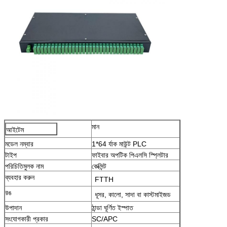
মান
আইটেম
মডেল নম্বার
1*64 র্যাক মাউন্ট PLC
টাইপ
ফাইবার অপটিক পিএলসি স্প্লিটার
পরিচিতিমুলক নাম
কেক্সিন্ট
ব্যবহার করুন
FTTH
রঙ
ধূসর, কালো, সাদা বা কাস্টমাইজড
উপাদান
ঠান্ডা ঘূর্ণিত ইস্পাত
সংযোগকারী প্রকার
SC/APC