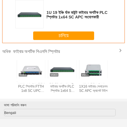
1U 19 ইঞ্চি র্যাক মাউন্ট ফাইবার অপটিক PLC
স্প্লিটার 1x64 SC APC সংযোগকারী
চালিয়ে
ফাইবার অপটিক পিএলসি স্প্লিটার
অধিক
T 1x12
ফাইবার অপটিক্যাল LGX
1U 19 ইঞ্চি র্যাক মাউন্ট
রঙিন PLC স্প্লিটার
KEXINT FT
 ফাইবার
PLC স্প্লিটার FTTH
ফাইবার অপটিক PLC
1X16 ফাইবার সেপারেশন
স্টিল টিউব
 স্প্লিটার
1x8 SC UPC
স্প্লিটার 1x64 SC
SC APC অ্যাসেট টাইপ
অপটিক্যাল স্প
মিনি টাইপ
সংযোগকারী কার্ডের ধরন
APC সংযোগকারী
G657A1 ফ
ংযোগকারী
অপটিক PLC স
ভাষা পরিবর্তন করুন
Bengali