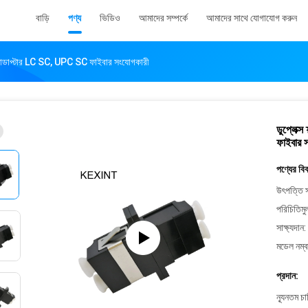
বাড়ি
পণ্য
ভিডিও
আমাদের সম্পর্কে
আমাদের সাথে যোগাযোগ করুন
টিক অ্যাডাপ্টার LC SC, UPC SC ফাইবার সংযোগকারী
ডুপ্লেক্
ফাইবার 
পণ্যের বি
উৎপত্তি স
পরিচিতিমু
সাক্ষ্যদান:
মডেল নম্ব
প্রদান:
ন্যূনতম চ