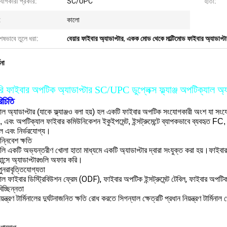
যোগকারী প্রকার:
SC/UPC
হাতা:
:
কালো
েষভাবে তুলে ধরা:
বেয়ার ফাইবার অ্যাডাপ্টার
,
একক মোড থেকে মাল্টিমোড ফাইবার অ্যাডাপ্ট
ণনা
ি ফাইবার অপটিক অ্যাডাপ্টার SC/UPC ডুপ্লেক্স ফ্ল্যাঞ্জ অপটিক্যাল অ্য
িচিতি
ল অ্যাডাপ্টার (যাকে ফ্ল্যাঞ্জও বলা হয়) হল একটি ফাইবার অপটিক সংযোগকারী অংশ যা সংযো
এবং অপটিক্যাল ফাইবার কমিউনিকেশন ইকুইপমেন্ট, ইন্সট্রুমেন্টে ব্যাপকভাবে ব্যবহৃত F
ীল এবং নির্ভরযোগ্য।
্নিবেশ ক্ষতি
লি একটি অভ্যন্তরীণ খোলা হাতা মাধ্যমে একটি অ্যাডাপ্টার দ্বারা সংযুক্ত করা হয়।ফাইব
ান্সে অ্যাডাপ্টারগুলি অফার করি।
ুনরাবৃত্তিযোগ্যতা
ল ফাইবার ডিস্ট্রিবিউশন ফ্রেম (ODF), ফাইবার অপটিক ইন্সট্রুমেন্ট টেবিল, ফাইবার অপটিক
িচ্ছিন্নতা
য়ন্ত্রণ টার্মিনালের দুর্ঘটনাজনিত ক্ষতি রোধ করতে সিগন্যাল ক্ষেত্রটি প্রধান নিয়ন্ত্রণ টার্মিনা