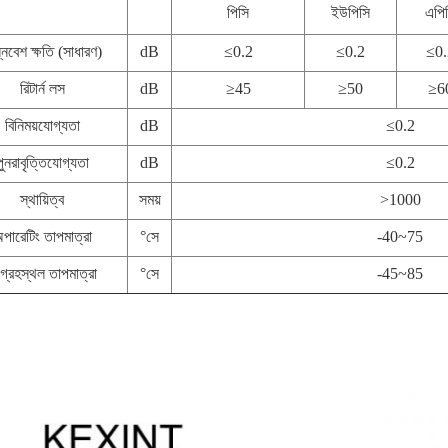
পিসি
ইউপিসি
এপি
নিবেশ ক্ষতি (সাধারণ)
dB
≤0.2
≤0.2
≤0.
রিটার্ন লস
dB
≥45
≥50
≥6
বিনিময়যোগ্যতা
dB
≤0.2
পুনরাবৃত্তিযোগ্যতা
dB
≤0.2
স্থায়িত্ব
সময়
>1000
পারেটিং তাপমাত্রা
°সে
-40~75
গ্রহস্থল তাপমাত্রা
°সে
-45~85