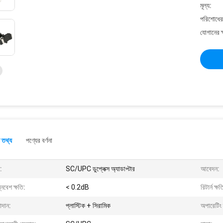
মূল্য:
পরিশোধের 
যোগানের ক
 তথ্য
পণ্যের বর্ণনা
:
SC/UPC ডুপ্লেক্স অ্যাডাপ্টার
আবেদন:
নিবেশ ক্ষতি:
< 0.2dB
রিটার্ন ক্ষত
াদান:
প্লাস্টিক + সিরামিক
অপারেটিং 