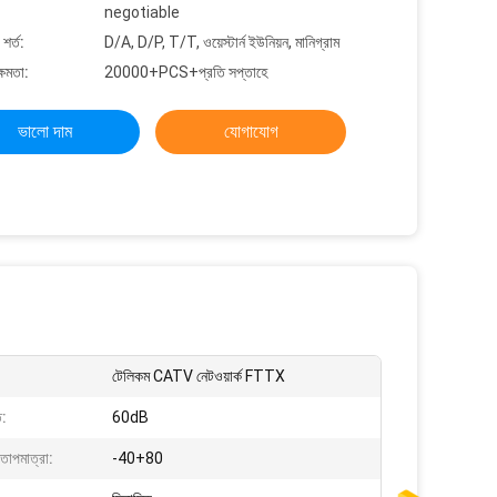
negotiable
শর্ত:
D/A, D/P, T/T, ওয়েস্টার্ন ইউনিয়ন, মানিগ্রাম
্ষমতা:
20000+PCS+প্রতি সপ্তাহে
ভালো দাম
যোগাযোগ
টেলিকম CATV নেটওয়ার্ক FTTX
ি:
60dB
তাপমাত্রা:
-40+80