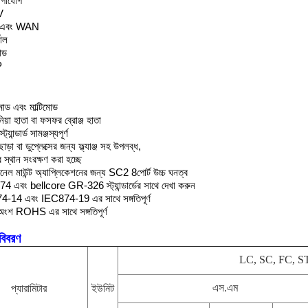
োগাযোগ
V
 এবং WAN
জাল
ন্ড
P
ড এবং মাল্টিমোড
য়া হাতা বা ফসফর ব্রোঞ্জ হাতা
্যান্ডার্ড সামঞ্জস্যপূর্ণ
জ ছাড়া বা ডুপ্লেক্সের জন্য ফ্ল্যাঞ্জ সহ উপলব্ধ,
র স্থান সংরক্ষণ করা হচ্ছে
যানেল মাউন্ট অ্যাপ্লিকেশনের জন্য SC2 8পোর্ট উচ্চ ঘনত্ব
4 এবং bellcore GR-326 স্ট্যান্ডার্ডের সাথে দেখা করুন
-14 এবং IEC874-19 এর সাথে সঙ্গতিপূর্ণ
অংশ ROHS এর সাথে সঙ্গতিপূর্ণ
বিবরণ
LC, SC, FC, S
এস.এম
প্যারামিটার
ইউনিট