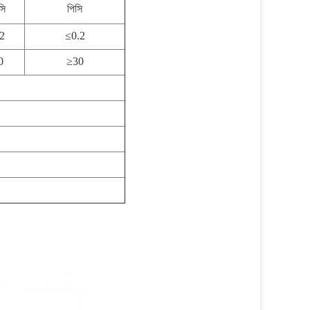
সি
পিসি
2
≤0.2
0
≥30