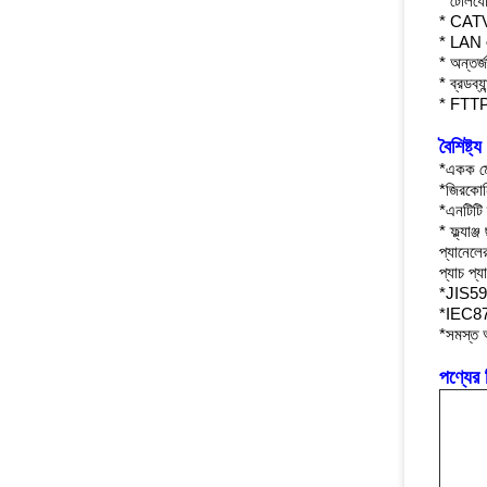
* টেলিয
* CAT
* LAN
* অন্তর্
* ব্রডব্যা
* FTT
বৈশিষ্ট্য
*একক মো
*জিরকোনি
*এনটিটি স্ট
* ফ্ল্যাঞ্
প্যানেলে
প্যাচ প্
*JIS597
*IEC874
*সমস্ত 
পণ্যের 