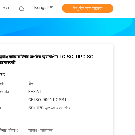
Bengali
খবর
উদ্ধৃতির জন্য আবেদন
স ফ্ল্যাঞ্জ ব্ল্যাক ফাইবার অপটিক অ্যাডাপ্টার LC SC, UPC SC
সংযোগকারী
বরণ:
্থল:
চীন
লক নাম:
KEXINT
CE ISO-9001 ROSS UL
ার:
SC/UPC ডুপ্লেক্স অ্যাডাপ্টার
াহিদার পরিমাণ:
আলাপ - আলোচনা