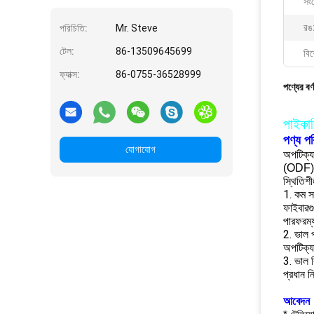
সং
রঙ
পরিচিতি:
Mr. Steve
টেল:
86-13509645699
বিশ
ফ্যাক্স:
86-0755-36528999
পণ্যের বর্
পাইকার
পণ্য পর
যোগাযোগ
অপটিক্যা
(ODF), 
স্থিতিশ
1. কম সন
ফাইবারগু
পারফরম্য
2. ভাল প
অপটিক্যা
3. ভাল ব
প্রধান নি
আবেদন