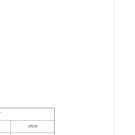
T
এমএম