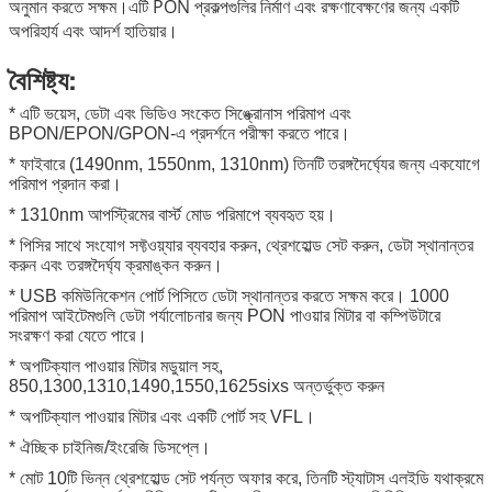
অনুমান করতে সক্ষম।এটি PON প্রকল্পগুলির নির্মাণ এবং রক্ষণাবেক্ষণের জন্য একটি
অপরিহার্য এবং আদর্শ হাতিয়ার।
বৈশিষ্ট্য:
* এটি ভয়েস, ডেটা এবং ভিডিও সংকেত সিঙ্ক্রোনাস পরিমাপ এবং
BPON/EPON/GPON-এ প্রদর্শনে পরীক্ষা করতে পারে।
* ফাইবারে (1490nm, 1550nm, 1310nm) তিনটি তরঙ্গদৈর্ঘ্যের জন্য একযোগে
পরিমাপ প্রদান করা।
* 1310nm আপস্ট্রিমের বার্স্ট মোড পরিমাপে ব্যবহৃত হয়।
* পিসির সাথে সংযোগ সফ্টওয়্যার ব্যবহার করুন, থ্রেশহোল্ড সেট করুন, ডেটা স্থানান্তর
করুন এবং তরঙ্গদৈর্ঘ্য ক্রমাঙ্কন করুন।
* USB কমিউনিকেশন পোর্ট পিসিতে ডেটা স্থানান্তর করতে সক্ষম করে। 1000
পরিমাপ আইটেমগুলি ডেটা পর্যালোচনার জন্য PON পাওয়ার মিটার বা কম্পিউটারে
সংরক্ষণ করা যেতে পারে।
* অপটিক্যাল পাওয়ার মিটার মডুয়াল সহ,
850,1300,1310,1490,1550,1625sixs অন্তর্ভুক্ত করুন
* অপটিক্যাল পাওয়ার মিটার এবং একটি পোর্ট সহ VFL।
* ঐচ্ছিক চাইনিজ/ইংরেজি ডিসপ্লে।
* মোট 10টি ভিন্ন থ্রেশহোল্ড সেট পর্যন্ত অফার করে, তিনটি স্ট্যাটাস এলইডি যথাক্রমে