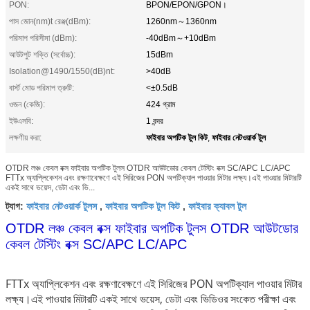
PON:
BPON/EPON/GPON।
পাস জোন(nm)t রেঞ্জ(dBm):
1260nm～1360nm
পরিমাপ পরিসীমা (dBm):
-40dBm～+10dBm
আউটপুট শক্তি (সর্বোচ্চ):
15dBm
Isolation@1490/1550(dB)nt:
>40dB
বার্স্ট মোড পরিমাপ ত্রুটি:
<±0.5dB
ওজন (কেজি):
424 গ্রাম
ইউএসবি:
1 বন্দর
ফাইবার অপটিক টুল কিট
ফাইবার নেটওয়ার্ক টুল
লক্ষণীয় করা:
,
OTDR লঞ্চ কেবল বক্স ফাইবার অপটিক টুলস OTDR আউটডোর কেবল টেস্টিং বক্স SC/APC LC/APC
FTTx অ্যাপ্লিকেশন এবং রক্ষণাবেক্ষণে এই সিরিজের PON অপটিক্যাল পাওয়ার মিটার লক্ষ্য।এই পাওয়ার মিটারটি
একই সাথে ভয়েস, ডেটা এবং ভি...
ফাইবার নেটওয়ার্ক টুলস
ফাইবার অপটিক টুল কিট
ফাইবার ক্যাবল টুল
ট্যাগ:
,
,
OTDR লঞ্চ কেবল বক্স ফাইবার অপটিক টুলস OTDR আউটডোর
কেবল টেস্টিং বক্স SC/APC LC/APC
FTTx অ্যাপ্লিকেশন এবং রক্ষণাবেক্ষণে এই সিরিজের PON অপটিক্যাল পাওয়ার মিটার
লক্ষ্য।এই পাওয়ার মিটারটি একই সাথে ভয়েস, ডেটা এবং ভিডিওর সংকেত পরীক্ষা এবং