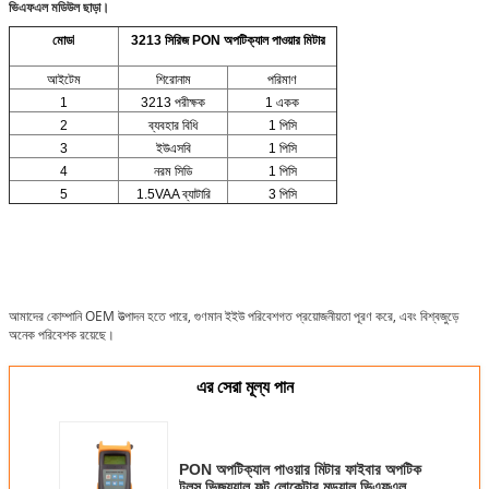
ভিএফএল মডিউল ছাড়া।
মোড
l
3213 সিরিজ PON অপটিক্যাল পাওয়ার মিটার
আইটেম
শিরোনাম
পরিমাণ
1
3213 পরীক্ষক
1 একক
2
ব্যবহার বিধি
1 পিসি
3
ইউএসবি
1 পিসি
4
নরম সিডি
1 পিসি
5
1.5VAA ব্যাটারি
3 পিসি
আমাদের কোম্পানি OEM উত্পাদন হতে পারে, গুণমান ইইউ পরিবেশগত প্রয়োজনীয়তা পূরণ করে, এবং বিশ্বজুড়ে
অনেক পরিবেশক রয়েছে।
এর সেরা মূল্য পান
PON অপটিক্যাল পাওয়ার মিটার ফাইবার অপটিক
টুলস ভিজ্যুয়াল ফল্ট লোকেটার মডুয়াল ভিএফএল 1