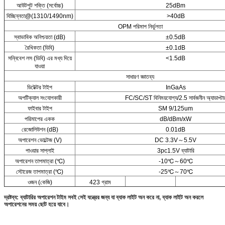
আউটপুট শক্তি (সর্বোচ্চ)
25dBm
বিচ্ছিন্নতা@(1310/1490nm)
>40dB
OPM পরিমাপ নির্ভুলতা
স্বাভাবিক অনিশ্চয়তা (dB)
±0.5dB
রৈখিকতা (ডিবি)
±0.1dB
সন্নিবেশ লস (ডিবি) এর মধ্য দিয়ে
<1.5dB
যাওয়া
সাধারণ জ্ঞাতব্য
ডিটেক্টর টাইপ
InGaAs
অপটিক্যাল সংযোগকারী
FC/SC/ST বিনিময়যোগ্য/2.5 সার্বজনীন অ্যাডাপ্টা
ফাইবার টাইপ
SM 9/125um
পরিমাপের একক
dB/dBm/xW
রেজোলিউশন (dB)
0.01dB
অপারেশন ভোল্টেজ (V)
DC 3.3V～5.5V
পাওয়ার সাপ্লাই
3pc1.5V ব্যাটারি
অপারেশন তাপমাত্রা (℃)
-10℃～60℃
স্টোরেজ তাপমাত্রা (℃)
-25℃～70℃
ওজন (কেজি)
423 গ্রাম
দ্রষ্টব্য: ব্যাটারির অপারেশন টাইম সবই সেই যন্ত্রের জন্য যা ব্যাক লাইট অন করে না, ব্যাক লাইট অন করলে
অপারেশনের সময় ছোট হয়ে যাবে।