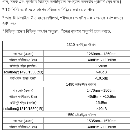
পাস, সতর্ক এবং ব্যর্থতার বিভিন্ন অপটিক্যাল সিগন্যাল অবস্থার প্রতিনিধিত্ব করে।
* 10 মিনিট অটো-অফ ফাংশন সক্রিয় বা নিষ্ক্রিয় করা যেতে পারে
* ভাল কী ডিজাইন, উচ্চ সংবেদনশীলতা, পরীক্ষকের ভলিউম এবং ওজনকে ব্যাপকভাবে
হ্রাস করে।
* বিভিন্ন মডেল বিভিন্ন ফাংশন অনুরূপ, নিজের ব্যবহার অনুযায়ী চয়ন করতে.
1310 আপস্ট্রিম পরিমাপ
পাস জোন (এনএম)
1260nm～1360nm
পরিমাপ পরিসীমা (dBm)
-40dBm～+10dBm
আউটপুট শক্তি (সর্বোচ্চ)
15dBm
Isolation@1490/1550(dB)
>40dB
বার্স্ট মোড পরিমাপ ত্রুটি
<±0.5dB
1490 ডাউনস্ট্রিম পরিমাপ
পাস জোন (এনএম)
1470nm～1505nm
পরিমাপ পরিসীমা (dBm)
-40dBm～+10dBm
আউটপুট শক্তি (সর্বোচ্চ)
15dBm
Isolation@1310/1550(dB)
>40dB
1550 ডাউনস্ট্রিম পরিমাপ
পাস জোন (এনএম)
1535nm～1570nm
পরিমাপ পরিসীমা (dBm)
-40dBm～+10dBm