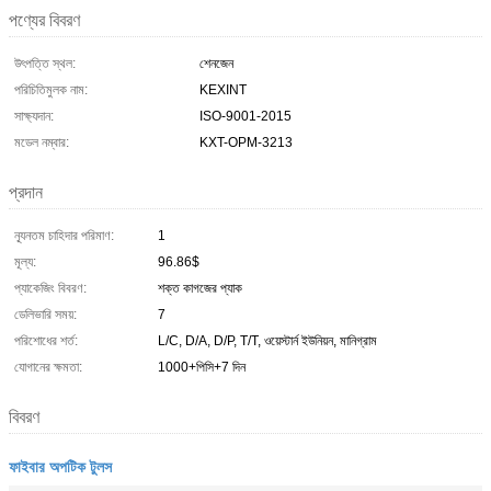
পণ্যের বিবরণ
উৎপত্তি স্থল:
শেনজেন
পরিচিতিমুলক নাম:
KEXINT
সাক্ষ্যদান:
ISO-9001-2015
মডেল নম্বার:
KXT-OPM-3213
প্রদান
ন্যূনতম চাহিদার পরিমাণ:
1
মূল্য:
96.86$
প্যাকেজিং বিবরণ:
শক্ত কাগজের প্যাক
ডেলিভারি সময়:
7
পরিশোধের শর্ত:
L/C, D/A, D/P, T/T, ওয়েস্টার্ন ইউনিয়ন, মানিগ্রাম
যোগানের ক্ষমতা:
1000+পিসি+7 দিন
বিবরণ
ফাইবার অপটিক টুলস