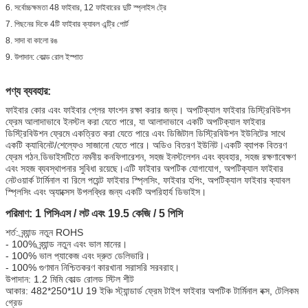
6. সর্বোচ্চক্ষমতা 48 ফাইবার, 12 ফাইবারের দুটি স্প্লাইস ট্রে
7. পিছনের দিকে 4টি ফাইবার ক্যাবল এন্ট্রি পোর্ট
8. সাদা বা কালো রঙ
9. উপাদান: কোল্ড রোল ইস্পাত
পণ্য ব্যবহার:
ফাইবার কোর এবং ফাইবার প্লের ফাংশন রক্ষা করার জন্য। অপটিক্যাল ফাইবার ডিস্ট্রিবিউশন
ফ্রেম আলাদাভাবে ইনস্টল করা যেতে পারে, যা আলাদাভাবে একটি অপটিক্যাল ফাইবার
ডিস্ট্রিবিউশন ফ্রেমে একত্রিত করা যেতে পারে এবং ডিজিটাল ডিস্ট্রিবিউশন ইউনিটের সাথে
একটি ক্যাবিনেট/শেল্ফেও সাজানো যেতে পারে। অডিও বিতরণ ইউনিট।একটি ব্যাপক বিতরণ
ফ্রেম গঠন.ডিভাইসটিতে নমনীয় কনফিগারেশন, সহজ ইনস্টলেশন এবং ব্যবহার, সহজ রক্ষণাবেক্ষণ
এবং সহজ ব্যবস্থাপনার সুবিধা রয়েছে।এটি ফাইবার অপটিক যোগাযোগ, অপটিক্যাল ফাইবার
নেটওয়ার্ক টার্মিনাল বা রিলে পয়েন্ট ফাইবার স্প্লিসিং, ফাইবার হপিং, অপটিক্যাল ফাইবার ক্যাবল
স্প্লিসিং এবং অ্যাক্সেস উপলব্ধির জন্য একটি অপরিহার্য ডিভাইস।
পরিমাণ: 1 পিসিএস / লট এবং 19.5 কেজি / 5 পিসি
শর্ত: ব্র্যান্ড নতুন ROHS
- 100% ব্র্যান্ড নতুন এবং ভাল মানের।
- 100% ভাল প্যাকেজ এবং দ্রুত ডেলিভারি।
- 100% গুণমান নিশ্চিতকরণ কারখানা সরাসরি সরবরাহ।
উপাদান: 1.2 মিমি কোল্ড রোলড স্টিল শীট
আকার: 482*250*1U 19 ইঞ্চি স্ট্যান্ডার্ড ফ্রেম টাইপ ফাইবার অপটিক টার্মিনাল বক্স, টেলিকম
গ্রেড