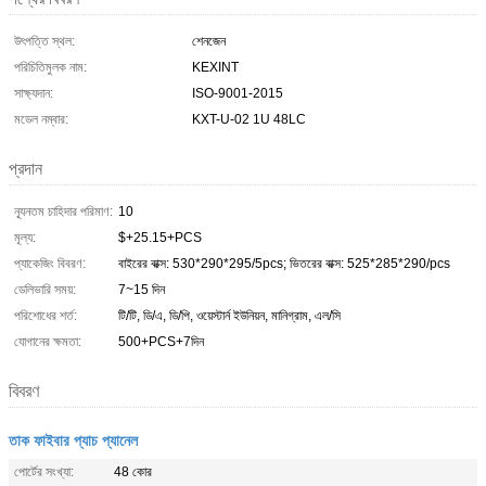
উৎপত্তি স্থল:
শেনজেন
পরিচিতিমুলক নাম:
KEXINT
সাক্ষ্যদান:
ISO-9001-2015
মডেল নম্বার:
KXT-U-02 1U 48LC
প্রদান
ন্যূনতম চাহিদার পরিমাণ:
10
মূল্য:
$+25.15+PCS
প্যাকেজিং বিবরণ:
বাইরের বাক্স: 530*290*295/5pcs; ভিতরের বাক্স: 525*285*290/pcs
ডেলিভারি সময়:
7~15 দিন
পরিশোধের শর্ত:
টি/টি, ডি/এ, ডি/পি, ওয়েস্টার্ন ইউনিয়ন, মানিগ্রাম, এল/সি
যোগানের ক্ষমতা:
500+PCS+7দিন
বিবরণ
তাক ফাইবার প্যাচ প্যানেল
পোর্টের সংখ্যা:
48 কোর