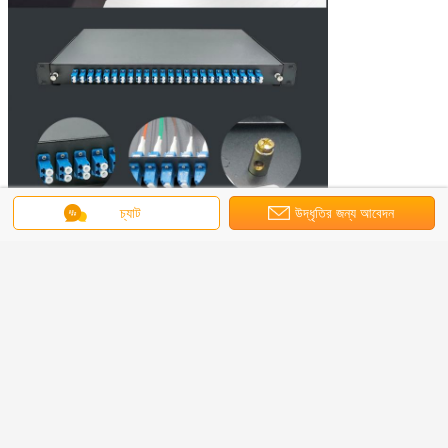
চ্যাট
উদ্ধৃতির জন্য আবেদন