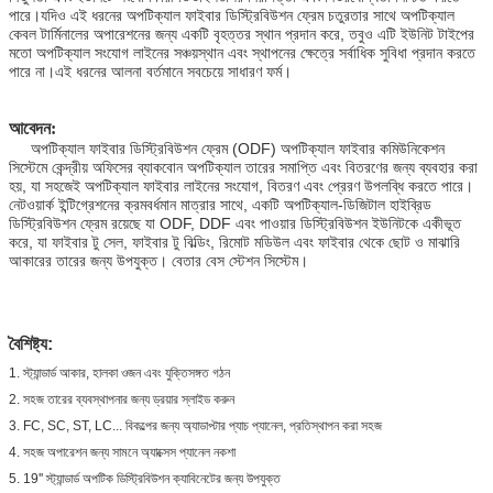
পারে।যদিও এই ধরনের অপটিক্যাল ফাইবার ডিস্ট্রিবিউশন ফ্রেম চতুরতার সাথে অপটিক্যাল
কেবল টার্মিনালের অপারেশনের জন্য একটি বৃহত্তর স্থান প্রদান করে, তবুও এটি ইউনিট টাইপের
মতো অপটিক্যাল সংযোগ লাইনের সঞ্চয়স্থান এবং স্থাপনের ক্ষেত্রে সর্বাধিক সুবিধা প্রদান করতে
পারে না।এই ধরনের আলনা বর্তমানে সবচেয়ে সাধারণ ফর্ম।
আবেদন:
অপটিক্যাল ফাইবার ডিস্ট্রিবিউশন ফ্রেম (ODF) অপটিক্যাল ফাইবার কমিউনিকেশন
সিস্টেমে কেন্দ্রীয় অফিসের ব্যাকবোন অপটিক্যাল তারের সমাপ্তি এবং বিতরণের জন্য ব্যবহার করা
হয়, যা সহজেই অপটিক্যাল ফাইবার লাইনের সংযোগ, বিতরণ এবং প্রেরণ উপলব্ধি করতে পারে।
নেটওয়ার্ক ইন্টিগ্রেশনের ক্রমবর্ধমান মাত্রার সাথে, একটি অপটিক্যাল-ডিজিটাল হাইব্রিড
ডিস্ট্রিবিউশন ফ্রেম রয়েছে যা ODF, DDF এবং পাওয়ার ডিস্ট্রিবিউশন ইউনিটকে একীভূত
করে, যা ফাইবার টু সেল, ফাইবার টু বিল্ডিং, রিমোট মডিউল এবং ফাইবার থেকে ছোট ও মাঝারি
আকারের তারের জন্য উপযুক্ত। বেতার বেস স্টেশন সিস্টেম।
বৈশিষ্ট্য:
1. স্ট্যান্ডার্ড আকার, হালকা ওজন এবং যুক্তিসঙ্গত গঠন
2. সহজ তারের ব্যবস্থাপনার জন্য ড্রয়ার স্লাইড করুন
3. FC, SC, ST, LC... বিকল্পের জন্য অ্যাডাপ্টার প্যাচ প্যানেল, প্রতিস্থাপন করা সহজ
4. সহজ অপারেশন জন্য সামনে অ্যাক্সেস প্যানেল নকশা
5. 19'' স্ট্যান্ডার্ড অপটিক ডিস্ট্রিবিউশন ক্যাবিনেটের জন্য উপযুক্ত