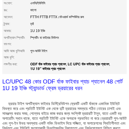
সংযোগ:
এলসি/ইউপিসি
রঙ:
কালো
আবেদন:
FTTH FTTB FTTX নেটওয়ার্ক কম্পিউটার রুম
ট্র্যাক:
হ্যাঁ
আকার:
1U 19 ইঞ্চি
অপটিক্যাল স্প্লিটিং
স্প্লিটিং বা ফাইবার ফিউশন
ফাংশন:
আমি আজ খুশিআমি
পুল-আউট টাইপ
আজ খুশি:
ODF র্যাক ফাইবার প্যাচ প্যানেল
LC UPC র্যাক ফাইবার প্যাচ প্যানেল
লক্ষণীয় করা:
,
,
1U 19" ফাইবার প্যাচ প্যানেল
LC/UPC 48 কোর ODF র্যাক ফাইবার প্যাচ প্যানেল 48 পোর্ট
1U 19 ইঞ্চি স্ট্যান্ডার্ড ফ্রেম ড্রয়ারের ধরন
ড্রয়ার টাইপ অপটিক্যাল ফাইবার ডিস্ট্রিবিউশন ফ্রেমটি একটি র্যাককে একাধিক ইউনিটে
বিভক্ত করে এবং প্রতিটি ইউনিট এক থেকে দুটি ড্রয়ারের সমন্বয়ে গঠিত।তারের ঢালাই এবং
সামঞ্জস্য করার সময়, শেল্ফের বাইরে কাজ করার জন্য সংশ্লিষ্ট ড্রয়ারটি টানুন, যাতে একটি বড়
অপারেটিং স্থান থাকে, যাতে প্রতিটি ইউনিট একে অপরকে প্রভাবিত না করে।ড্রয়ারটি পুল-আউট
এবং পুশ-ইন উভয় অবস্থায় একটি লকিং ডিভাইস দিয়ে সজ্জিত, যা অপারেশনের স্থিতিশীলতা এবং
নির্ভুলতা এবং ইউনিটে সংযোগকারী ডিভাইসগুলির নিরাপত্তা এবং নির্ভরযোগ্যতা নিশ্চিত করতে