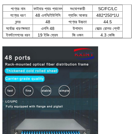
পণ্যের নাম
ফাইবার প্যাচ প্যানেল
সংযোগকারী
SC/FC/LC
পণ্যের ধরণ
48 এলসি/ইউপিসি
প্যাকিং আকার
482*250*1U
বন্দর
48
পণ্যের উচ্চতা
44.5
সর্বোচ্চ ধারণক্ষমতা
এলসি 48
উপাদান
কোল্ড রোলড প্লেট
ইনস্টলেশনের ধরন
19 ইঞ্চি ফ্রেম
জি ওজন
4.3 কেজি