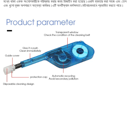
মধ্যে থাকা একক সংযোগকারীকে পরিষ্কার করার জন্য ডিজাইন করা হয়েছে।এগুলি ব্যবহার করা সহজ এবং তেল 
এবং ধুলো দূষক অপসারণে অত্যন্ত কার্যকর।এটি অপটিক্যাল কর্মক্ষমতা নেতিবাচকভাবে প্রভাবিত করতে পারে।