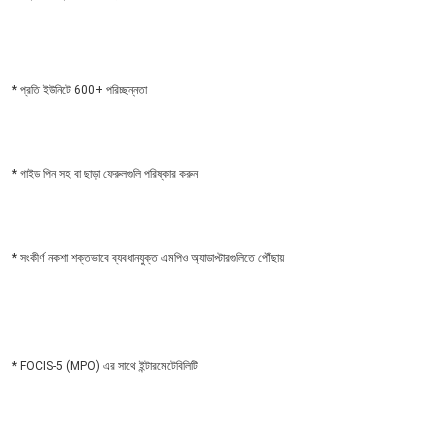
* প্রতি ইউনিটে 600+ পরিচ্ছন্নতা
* গাইড পিন সহ বা ছাড়া ফেরুলগুলি পরিষ্কার করুন
* সংকীর্ণ নকশা শক্তভাবে ব্যবধানযুক্ত এমপিও অ্যাডাপ্টারগুলিতে পৌঁছায়
* FOCIS-5 (MPO) এর সাথে ইন্টারমেটেবিলিটি