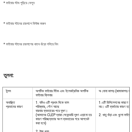
* ফাইবার স্টাব পুড়িয়ে ফেলুন
* ফাইবার স্টাবের চারপাশে ফিউজ করুন
* ফাইবার স্টাবের চারপাশের ধাতব গুঁড়ো গলিয়ে নিন
তুলনা:
টুলস
অপটিক ফাইবার স্টিক এবং ইলেকট্রনিক অপটিক
অ বোনা কাপড় (জামাকাপড় বা
ফাইবার ক্লিনার
অবাঞ্ছিত
1. যদিও এটি প্রথম দিকে ভাল
1.এটি ডিপিলেশনের কারণে চূড়
প্রভাবের কারণ
পরিষ্কার, গৌণ আছে
নয়। এটি ব্যর্থতার কারণ হত
বারবার ব্যবহারের পরে দূষণ।
(আমাদের CLEP দ্বারা সেকেন্ডারি দূষণ এড়ানো হয়
2. ধাতু গুঁড়া এবং ধুলো ফাইবা
কারণ পরিচ্ছন্নতার অংশ ব্যবহারের পরে আপডেট
করা হবে)
2. উচ্চ খরচ