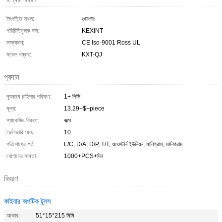
উৎপত্তি স্থল:
গুয়াংডং
পরিচিতিমুলক নাম:
KEXINT
সাক্ষ্যদান:
CE Iso-9001 Ross UL
মডেল নম্বার:
KXT-QJ
প্রদান
ন্যূনতম চাহিদার পরিমাণ:
1+ পিসি
মূল্য:
13.29+$+piece
প্যাকেজিং বিবরণ:
বাক্স
ডেলিভারি সময়:
10
পরিশোধের শর্ত:
L/C, D/A, D/P, T/T, ওয়েস্টার্ন ইউনিয়ন, মানিগ্রাম, মানিগ্রাম
যোগানের ক্ষমতা:
1000+PCS+দিন
বিবরণ
ফাইবার অপটিক টুলস
আকার:
51*15*215 মিমি