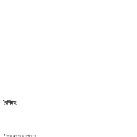
বৈশিষ্ট্য:
* সহজ এক হাতে অপারেশন