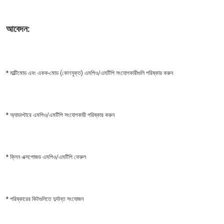
আবেদন:
* মাল্টিমোড এবং একক-মোড (কোণযুক্ত) এমপিও/এমটিপি সংযোগকারীগুলি পরিষ্কার করুন
* অ্যাডাপ্টারে এমপিও/এমটিপি সংযোগকারী পরিষ্কার করুন
* ক্লিন এক্সপোজড এমপিও/এমটিপি ফেরুল
* পরিষ্কারের কিটগুলিতে দুর্দান্ত সংযোজন