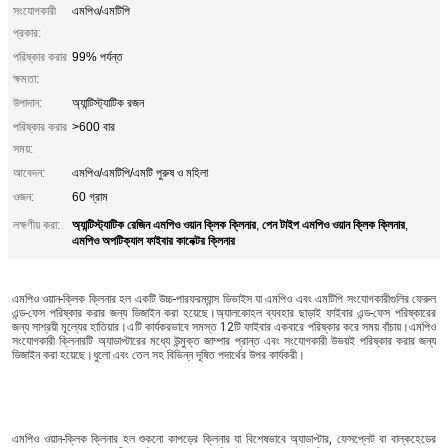
সংযোগকারী
এমপিও/এমটিপি
প্রকার:
পরিষ্কার করার
99% পর্যন্ত
ক্ষমতা:
উপাদান:
অ্যান্টিস্ট্যাটিক রজন
পরিষ্কার করার
>600 বার
সময়:
আবেদন:
এমপিও/এমটিপি/এমটি পুরুষ ও মহিলা
ওজন:
60 গ্রাম
অ্যান্টিস্ট্যাটিক রেজিন এমপিও ওয়ান ক্লিক ক্লিনার
পেন টাইপ এমপিও ওয়ান ক্লিক ক্লিনার
লক্ষণীয় করা:
,
,
এমপিও অপটিক্যাল ফাইবার কানেক্টর ক্লিনার
এমপিও ওয়ান-ক্লিক ক্লিনার হল একটি উচ্চ-পারফরম্যান্স ডিভাইস যা এমপিও এবং এমটিপি সংযোগকারীগুলির ফেরুল 
এন্ড-ফেস পরিষ্কার করার জন্য ডিজাইন করা হয়েছে।অ্যালকোহল ব্যবহার ছাড়াই ফাইবার এন্ড-ফেস পরিষ্কারের 
জন্য সাশ্রয়ী মূল্যের হাতিয়ার।এটি কার্যকরভাবে সমস্ত 12টি ফাইবার একবারে পরিষ্কার করে সময় বাঁচায়।এমপিও 
সংযোগকারী ক্লিনারটি অ্যাডাপ্টারের মধ্যে উন্মুক্ত জাম্পার প্রান্ত এবং সংযোগকারী উভয়ই পরিষ্কার করার জন্য 
ডিজাইন করা হয়েছে।ধুলো এবং তেল সহ বিভিন্ন দূষিত পদার্থের উপর কার্যকরী।
এমপিও ওয়ান-ক্লিক ক্লিনার হল শুকনো কাপড়ের ক্লিনার যা বিশেষভাবে অ্যাডাপ্টার, ফেসপ্লেট বা বাল্কহেডের 