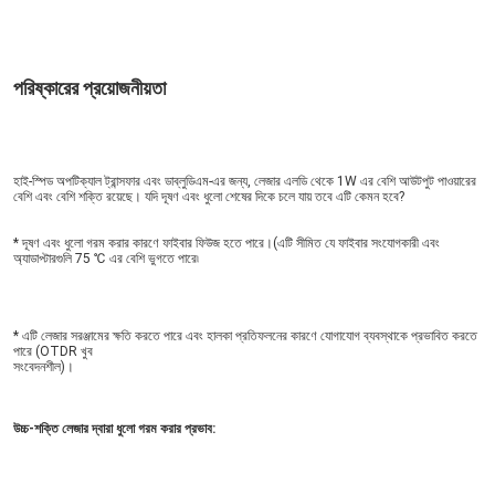
পরিষ্কারের প্রয়োজনীয়তা
হাই-স্পিড অপটিক্যাল ট্রান্সফার এবং ডাব্লুডিএম-এর জন্য, লেজার এলডি থেকে 1W এর বেশি আউটপুট পাওয়ারের 
বেশি এবং বেশি শক্তি রয়েছে। যদি দূষণ এবং ধুলো শেষের দিকে চলে যায় তবে এটি কেমন হবে?
* দূষণ এবং ধুলো গরম করার কারণে ফাইবার ফিউজ হতে পারে।(এটি সীমিত যে ফাইবার সংযোগকারী এবং 
অ্যাডাপ্টারগুলি 75 ℃ এর বেশি ভুগতে পারে৷
* এটি লেজার সরঞ্জামের ক্ষতি করতে পারে এবং হালকা প্রতিফলনের কারণে যোগাযোগ ব্যবস্থাকে প্রভাবিত করতে 
পারে (OTDR খুব
সংবেদনশীল)।
উচ্চ-শক্তি লেজার দ্বারা ধুলো গরম করার প্রভাব: