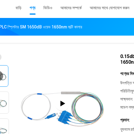
বাড়ি
পণ্য
ভিডিও
আমাদের সম্পর্কে
আমাদের সাথে যোগাযোগ করুন
LC স্প্লিটার SM 1650dB ওয়েভ 1650nm মাল্টি কালার
0.15db
1650nm 
পণ্যের বি
উৎপত্তি স
পরিচিতিমু
সাক্ষ্যদান:
মডেল নম্ব
প্রদান:
ন্যূনতম চ