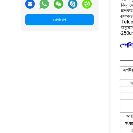
নিম্ন ম
·
চমৎকার
·
চমৎকার য
·
যোগাযোগ
Telco
·
অনুরোধ
·
250um
·
স্পেস
অপটিক্
স
অপা
সংগ্র
ড