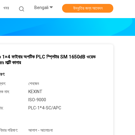
Bengali
খবর
উদ্ধৃতির জন্য আবেদন
 1×4 ফাইবার অপটিক PLC স্প্লিটার SM 1650dB ওয়েভ
মাল্টি কালার
বরণ:
্থল:
শেনজেন
লক নাম:
KEXINT
ISO-9000
ার:
PLC-1*4-SC/APC
াহিদার পরিমাণ:
আলাপ - আলোচনা