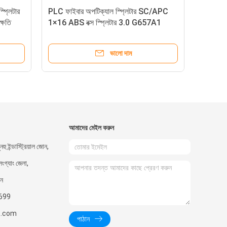
প্লিটার
PLC ফাইবার অপটিক্যাল স্প্লিটার SC/APC
ক্ষতি
1×16 ABS বক্স স্প্লিটার 3.0 G657A1
সন্নিবেশ লস13.7dB
ভালো দাম
আমাদের মেইল ​​করুন
নহু ইন্ডাস্ট্রিয়াল জোন,
লংগ্যাং জেলা,
ীন
699
t.com
পাঠান