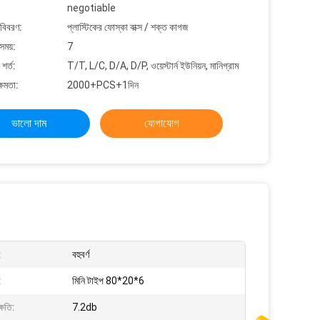
negotiable
 বিবরণ:
প্লাস্টিকের ফোস্কা বাক্স / শক্ত কাগজ
সময়:
7
শর্ত:
T/T, L/C, D/A, D/P, ওয়েস্টার্ন ইউনিয়ন, মানিগ্রাম
্ষমতা:
2000+PCS+1দিন
ভালো দাম
যোগাযোগ
:
বহুবর্ণ
:
মিনি টাইপ 80*20*6
্ষতি:
7.2db