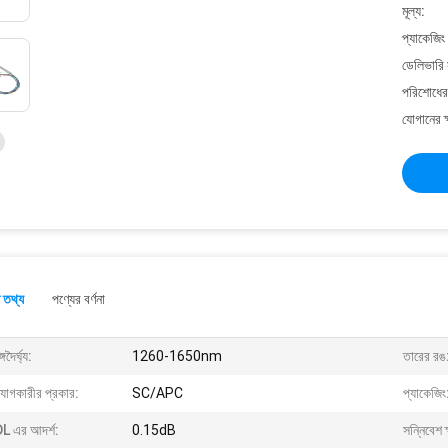
মূল্য:
প্যাকেজিং
ডেলিভারি 
পরিশোধের 
যোগানের ক
 তথ্য
পণ্যের বর্ণনা
গদৈর্ঘ্য:
1260-1650nm
তারের রঙ
যোগকারীর প্রকার:
SC/APC
প্যাকেজিং
L এর আদর্শ:
0.15dB
সন্নিবেশ ক