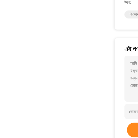
ট্যাগ:
পিএলসি
এই পণ্
আমি 
ইত্যা
ধন্যব
তোমা