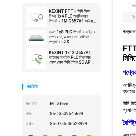
ক্ষ
KEXINT FTTH মিনি স্টিল
টিউব 1x4 PLC অপটিক্যাল
বিশ
স্প্লিটার 1M G657A1 ফাইবার
অপটিক PLC স্প্লিটার
পণ্যের বর্
দ্রুত 1x8 PLC স্প্লিটার ফাইবার
সেপারেশন, একক মোড ফাইবার
স্প্লিটার LGX
FTTH
KEXINT 1x12 G657A1
মিনি
ফাইবার অপটিক PLC স্প্লিটার
একক মোড মিনি টাইপ SC APC
সংযোগকারী
পণ্যের
অপটিক্য
পরিচিতি
ব্যবহা
মিনি ট
পরিচিতি:
Mr. Steve
প্রধানত
টেল:
86-13509645699
বৈশিষ্ট্
ফ্যাক্স:
86-0755-36528999
কম সন্ন
·