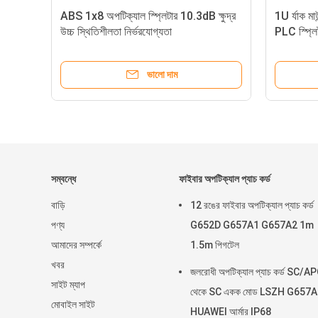
ABS 1x8 অপটিক্যাল স্প্লিটার 10.3dB ক্ষুদ্র
1U র্যাক ম
ী
উচ্চ স্থিতিশীলতা নির্ভরযোগ্যতা
PLC স্প্লি
ভালো দাম
সম্বন্ধে
ফাইবার অপটিক্যাল প্যাচ কর্ড
বাড়ি
12 রঙের ফাইবার অপটিক্যাল প্যাচ কর্ড
পণ্য
G652D G657A1 G657A2 1m
আমাদের সম্পর্কে
1.5m পিগটেল
খবর
জলরোধী অপটিক্যাল প্যাচ কর্ড SC/A
সাইট ম্যাপ
থেকে SC একক মোড LSZH G657
মোবাইল সাইট
HUAWEI আর্মার IP68