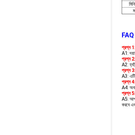
মিন
ম
FAQ
প্রশ্ন 
A1: দয়
প্রশ্ন 
A2: হ্যা
প্রশ্ন 3
A3: এটি
প্রশ্ন 
A4: অবশ
প্রশ্ন 
A5: আপন
করবে এব