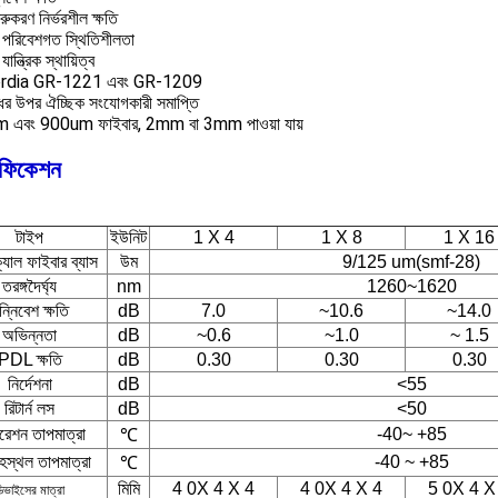
েরুকরণ নির্ভরশীল ক্ষতি
 পরিবেশগত স্থিতিশীলতা
ান্ত্রিক স্থায়িত্ব
rdia GR-1221 এবং GR-1209
ের উপর ঐচ্ছিক সংযোগকারী সমাপ্তি
 এবং 900um ফাইবার, 2mm বা 3mm পাওয়া যায়
িফিকেশন
টাইপ
ইউনিট
1 X 4
1 X 8
1 X 16
যাল ফাইবার ব্যাস
উম
9/125 um(smf-28)
তরঙ্গদৈর্ঘ্য
nm
1260~1620
ন্নিবেশ ক্ষতি
dB
7.0
~10.6
~14.0
অভিন্নতা
dB
~0.6
~1.0
~ 1.5
PDL ক্ষতি
dB
0.30
0.30
0.30
নির্দেশনা
dB
<55
রিটার্ন লস
dB
<50
রেশন তাপমাত্রা
-40~ +85
℃
হস্থল তাপমাত্রা
-40 ~ +85
℃
মিমি
4 0X 4 X 4
4 0X 4 X 4
5 0X 4 X
িভাইসের মাত্রা