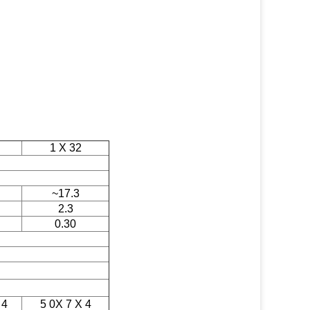
1 X 32
~17.3
2.3
0.30
 4
5 0X 7 X 4