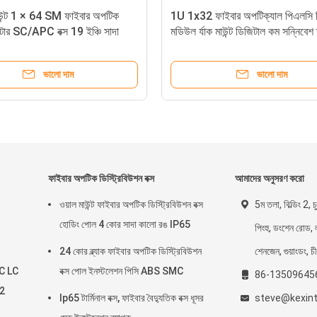
াউন্ট 1 × 64 SM ফাইবার অপটিক
1U 1x32 ফাইবার অপটিক্যাল পিএলসি স্
টার SC/APC বক্স 19 ইঞ্চি সাদা
মডিউল র্যাক মাউন্ট ডিজিটাল কম সন্নিবেশ 
ভালো দাম
ভালো দাম
ফাইবার অপটিক ডিস্ট্রিবিউশন বক্স
আমাদের অনুসরণ করো
ওয়াল মাউন্ট ফাইবার অপটিক ডিস্ট্রিবিউশন বক্স
5ম তলা, বিল্ডিং 2, চু
হোডিং পোল 4 কোর সাদা কালো রঙ IP65
পিংহু, ডংশেন রোড, 
24 কোর ব্ল্যাক ফাইবার অপটিক ডিস্ট্রিবিউশন
শেনজেন, গুয়াংডং, চ
PC LC
বক্স পোল ইনস্টলেশন পিসি ABS SMC
86-13509645
A2
Ip65 টার্মিনাল বক্স, ফাইবার বৈদ্যুতিক বক্স ধূসর
steve@kexin