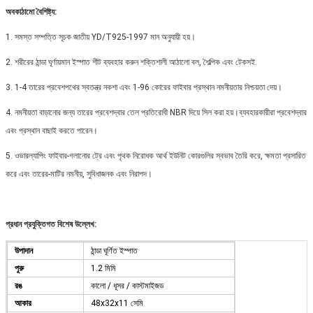
অবকাঠামো বৈশিষ্ট্য:
1. সমস্ত সম্পত্তি সূচক জাতীয় YD/T925-1997 মান অনুযায়ী হয়।
2. শরীরের ঠান্ডা ঘূর্ণায়মান ইস্পাত শীট ব্যবহার করুন শক্তিশালী আঠালো বল, শৈল্পিক এবং টেকসই.
3. 1-4 তারের প্রবেশপথের স্বতন্ত্র নকশা এবং 1-96 কোরের ফাইবার প্রস্থান নমনীয়তার নিশ্চয়তা দেয়।
4. নমনীয়তা বাড়ানোর জন্য তারের প্রবেশদ্বার তেল প্রতিরোধী NBR দিয়ে সিল করা হয়।ব্যবহারকারীরা প্রবেশদ্বার
এবং প্রস্থান বাছাই করতে পারেন।
5. ওভারল্যাপিং ফাইবার-গলানোর ট্রে এবং পৃথক নিরোধক আর্থ ইউনিট কোরগুলির স্বভাব তৈরি করে, ক্ষমতা প্রসারিত
করে এবং তারের-মাটির নমনীয়, সুবিধাজনক এবং নিরাপদ।
প্রধান প্রযুক্তিগত বিশেষ উল্লেখ:
উপাদান
ঠান্ডা ঘূর্ণিত ইস্পাত
পুরু
1.2 মিমি
রঙ
কালো / ধূসর / কাস্টমাইজড
আকার
48x32x11 সেমি