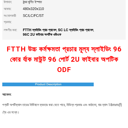
উপাদান:
ঠান্ডা ঘূর্ণিত ইস্পাত
আকার:
480x320x110
সংযোগকারী
SC/LC/FC/ST
প্রকার:
FTTH স্লাইডিং প্যাচ প্যানেল
SC LC স্লাইডিং প্যাচ প্যানেল
লক্ষণীয় করা:
,
,
96C 2U ফাইবার অপটিক ওডিএফ
FTTH উচ্চ কর্মক্ষমতা প্রচার মূল্য স্লাইডিং 96
কোর র্যাক মাউন্ট 96 পোর্ট 2U ফাইবার অপটিক
ODF
আবেদন:
পণ্যটি অপটিক্যাল তারের টার্মিনালে ব্যবহার করা যেতে পারে, বিভিন্ন প্রকার এবং কাঠামো, যার ব্যাস 18mm(f)
ট্রে এর মধ্যে।