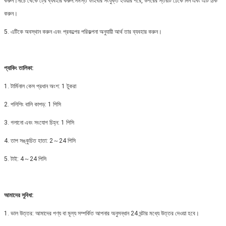
করুন।নীচে থেকে ট্রে ব্যবহার করুন.সমস্ত ফাইবার সংযুক্ত হওয়ার পরে, উপরের স্তরটি ঢেকে দিন এবং এটি ঠিক
করুন।
5. এটিকে অবস্থান করুন এবং প্রকল্পের পরিকল্পনা অনুযায়ী আর্থ তার ব্যবহার করুন।
প্যাকিং তালিকা:
1. টার্মিনাল কেস প্রধান অংশ: 1 টুকরা
2. পলিশিং বালি কাপড়: 1 পিসি
3. গলানো এবং সংযোগ চিহ্ন: 1 পিসি
4. তাপ সঙ্কুচিত হাতা: 2～24 পিসি
5. টাই: 4～24 পিসি
আমাদের সুবিধা:
1. ভাল উত্তর: আমাদের পণ্য বা মূল্য সম্পর্কিত আপনার অনুসন্ধান 24 ঘন্টার মধ্যে উত্তর দেওয়া হবে।