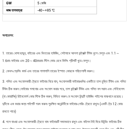
GW
5 কেজি
কাজ তাপমাত্রা
-40~+85 ℃
অপারেশন:
1. তারের খোসা ছাড়ুন, বাইরের এবং ভিতরের হাউজিং, সেইসাথে আলগা কন্ট্রাক্ট টিউব খুলে ফেলুন এবং 1.1～
1.6m ফাইবার এবং 20～40mm স্টিল কোর রেখে ফিলিং গ্রীসটি ধুয়ে ফেলুন।
2. কেবল-প্রেসিং কার্ড এবং তারের পাশাপাশি তারের ইস্পাত কোরকে শক্তিশালী করুন।
3. গলিত এবং সংযোগকারী ট্রেতে ফাইবার নিয়ে যান, সংযোগকারী ফাইবারগুলির একটিতে তাপ চুক্তি টিউব এবং গলিত
টিউব ঠিক করুন।ফাইবার গলানোর এবং সংযোগ করার পরে, তাপ কন্ট্রাক্ট টিউব এবং গলিত নল সরান এবং স্টেইনলেস
(বা কোয়ার্টজ) রিইনফোর্স কোর স্টিক ঠিক করুন, নিশ্চিত করুন যে সংযোগ বিন্দুটি হাউজিং পাইপের মাঝখানে রয়েছে।
দুটিকে এক করার জন্য পাইপটি গরম করুন৷ সুরক্ষিত জয়েন্টটিকে ফাইবার-লেয়িং ট্রেতে রাখুন৷ (একটি ট্রে 12 কোর
রাখতে পারে)
4. গলে যাওয়া এবং সংযোগকারী ট্রেতে বাম ফাইবারটি সমানভাবে রাখুন এবং নাইলন টাই দিয়ে উইন্ডিং ফাইবার ঠিক