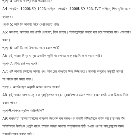
প্রশ্ন 4: আপনার অর্থপ্রদানের শর্তাবলী কি?
A4: পেমেন্ট<=1000USD, 100% অগ্রিম।পেমেন্ট>=1000USD, 30% T/T অগ্রিম, শিপমেন্টের আগে
ব্যালেন্স।
প্রশ্ন 5: আমি কি আপনার সাথে দেখা করতে পারি?
A5: অবশ্যই, আমাদের কারখানাটি শেনজেন, চীনে রয়েছে। অ্যাপয়েন্টমেন্ট করতে দয়া করে আমাদের সাথে যোগাযোগ
করুন।
প্রশ্ন 6: আমি কি দাম নিয়ে আলোচনা করতে পারি?
A6: হ্যাঁ, আমরা মিশ্র পণ্যের একাধিক কন্টেইনার লোডের জন্য ছাড় বিবেচনা করতে পারি।
প্রশ্ন 7: শিপিং চার্জ কত হবে?
A7: এটি আপনার চালানের আকার এবং শিপিংয়ের পদ্ধতির উপর নির্ভর করে।আপনার অনুরোধ অনুযায়ী আমরা
আপনাকে চার্জ অফার করব।
প্রশ্ন ৮.আপনি নমুনা অনুযায়ী উত্পাদন করতে পারেন?
A8: হ্যাঁ, আমরা আপনার নমুনা বা প্রযুক্তিগত অঙ্কন দ্বারা উত্পাদন করতে পারেন।আমরা ছাঁচ এবং ফিক্সচার নির্মাণ
করতে পারেন.
প্রশ্ন9.আপনার প্যাকিং শর্তাবলী কি?
A9: সাধারণত, আমরা আমাদের পণ্যগুলি নিরপেক্ষ সাদা বাক্সে এবং বাদামী কার্টনগুলিতে প্যাক করি।আপনার যদি
আইনিভাবে নিবন্ধিত পেটেন্ট থাকে, তাহলে আমরা আপনার অনুমোদনের চিঠি পাওয়ার পর আপনার ব্র্যান্ডেড বাক্সে
পণ্যগুলি প্যাক করতে পারি।