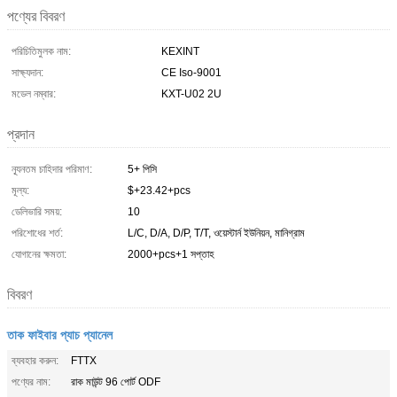
পণ্যের বিবরণ
পরিচিতিমুলক নাম:
KEXINT
সাক্ষ্যদান:
CE Iso-9001
মডেল নম্বার:
KXT-U02 2U
প্রদান
ন্যূনতম চাহিদার পরিমাণ:
5+ পিসি
মূল্য:
$+23.42+pcs
ডেলিভারি সময়:
10
পরিশোধের শর্ত:
L/C, D/A, D/P, T/T, ওয়েস্টার্ন ইউনিয়ন, মানিগ্রাম
যোগানের ক্ষমতা:
2000+pcs+1 সপ্তাহ
বিবরণ
তাক ফাইবার প্যাচ প্যানেল
ব্যবহার করুন:
FTTX
পণ্যের নাম:
রাক মাউন্ট 96 পোর্ট ODF